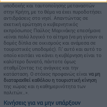
υποδοχής και ταυτοποίησης μεταναστών
στην Κρήτη, με το θέμα να έχει πυροδοτήσει
αντιδράσεις στο νησί. Απαντώντας σε
σχετική ερώτηση ο κυβερνητικός
εκπρόσωπος Παύλος Μαρινάκης επεσήμανε
«είναι πολύ λογικό το αίτημα (να μη γίνουν οι
δομές δίπλα σε οικισμούς και ανάμεσα σε
τουριστικές υποδομές). Γι’ αυτό και αυτό το
οποίο κοιτάει να κάνει η κυβέρνηση είναι το
καλύτερο δυνατό, πάντοτε όμως
σταθμίζοντας τις ανάγκες και την
κατάσταση. Ο στόχος προφανώς είναι
να μη
διαταραχθεί καθόλου η τουριστική κίνηση
της χώρας και η καθημερινότητα των
πολιτών…».
Κινήσεις για να μην υπάρξουν