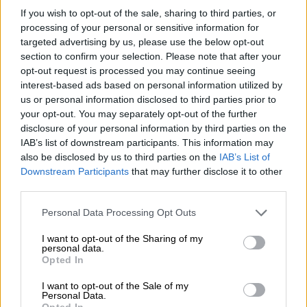
δηλώσεων σε υψηλούς τόνους από
If you wish to opt-out of the sale, sharing to third parties, or
κυβερνητικά στελέχη
«κοιτάνε
» προς ένα
processing of your personal or sensitive information for
δεξιόστροφο κοινό.
Στο γαλάζιο
targeted advertising by us, please use the below opt-out
section to confirm your selection. Please note that after your
στρατόπεδο εκτιμούν πως αν δείξουν πως
opt-out request is processed you may continue seeing
μπορούν να αντιμετωπίσουν
interest-based ads based on personal information utilized by
αποτελεσματικά έκτακτα γεγονότα (όπως
us or personal information disclosed to third parties prior to
για παράδειγμα είχε γίνει στον Έβρο στο
your opt-out. You may separately opt-out of the further
disclosure of your personal information by third parties on the
παρελθόν) θα μπορέσουν να «μιλήσουν» στο
IAB’s list of downstream participants. This information may
συγκεκριμένο κοινό και να αποφύγουν νέες
also be disclosed by us to third parties on the
IAB’s List of
διαρροές προς τα δεξιά.
Downstream Participants
that may further disclose it to other
third parties.
Με τις δημοσκοπήσεις να δείχνουν πως η
Please note that this website/app uses one or more Google
Ν.Δ. κινείται στην εκτίμηση ψήφου κοντά
Personal Data Processing Opt Outs
services and may gather and store information including but
στα ποσοστά των ευρωεκλογών (ενώ μετά
not limited to your visit or usage behaviour. You may click to
I want to opt-out of the Sharing of my
τις αποκαλύψεις για τον
ΟΠΕΚΕΠΕ
έχει
personal data.
grant or deny consent to Google and its third-party tags to
Opted In
ανακοπεί η άνοδος των προηγούμενων
use your data for below specified purposes in below Google
consent section.
μηνών) οι «γαλάζιοι» θα επιχειρήσουν το
I want to opt-out of the Sale of my
Personal Data.
επόμενο διάστημα να
επαναπροσεγγίσουν
Opted In