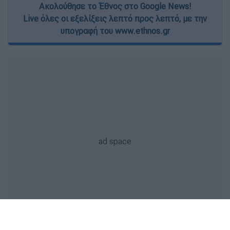
Ακολούθησε το Έθνος στο Google News!
Live όλες οι εξελίξεις λεπτό προς λεπτό, με την
υπογραφή του www.ethnos.gr