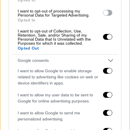
απογοητευμένους ψηφοφόρους.
I want to opt-out of processing my
Personal Data for Targeted Advertising.
Τα νέα μέτρα για το μεταναστευτικό
Opted In
Η πρώτη κίνηση που έγινε από την
I want to opt-out of Collection, Use,
Retention, Sale, and/or Sharing of my
κυβέρνηση είναι η α
ναστολή της υποβολής
Personal Data that Is Unrelated with the
Purposes for which it was collected.
αιτήσεων χορήγησης ασύλου
για τρεις μήνες
Opted Out
από άτομα που εισέρχονται στη χώρα
παράνομα με οποιοδήποτε πλωτό μέσο από
Google consents
τη Βόρεια Αφρική. Το θέμα πυροδότησε
I want to allow Google to enable storage
πολιτικές κόντρες στην Βουλή με την
related to advertising like cookies on web or
τροπολογία να καταψηφίζουν ΣΥΡΙΖΑ, ΚΚΕ,
device identifiers in apps.
Νέα Αριστερά και Πλεύση Ελευθερίας και
I want to allow my user data to be sent to
παρών να δηλώνουν το ΠΑΣΟΚ και το κόμμα
Google for online advertising purposes.
Νίκη.
I want to allow Google to send me
Ταυτόχρονα δρομολογούνται κινήσεις σε
personalized advertising.
διαφορετικά επίπεδα και όπως επεσήμανε ο