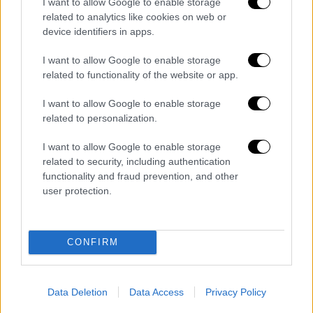
I want to allow Google to enable storage
υπουργός Μετανάστευσης και Ασύλου
Θάνος
related to analytics like cookies on web or
Πλεύρης
«από εδώ και πέρα η Ελλάδα θα
device identifiers in apps.
πάει σε πολιτική δραστικής μείωσης των
I want to allow Google to enable storage
επιδομάτων». Σημείωσε επίσης πως
related to functionality of the website or app.
«εκείνοι που δεν δικαιούνται άσυλο πλέον
θα τίθενται σε κράτηση.
Προωθούμε
I want to allow Google to enable storage
συμφωνίες επιστροφής με χώρες
related to personalization.
προέλευσης με έμφαση σε οικειοθελείς
I want to allow Google to enable storage
επιστροφές». Όπως είπε «αλλάζουμε τη
related to security, including authentication
νομοθεσία: η παραμονή στη χώρα μετά την
functionality and fraud prevention, and other
απόρριψη ασύλου πλέον συνιστά
ποινικό
user protection.
αδίκημα
. Ο παραβάτης θα τιμωρείται με
ποινή φυλάκισης έως 5 έτη χωρίς αναστολή
,
με μόνη εναλλακτική την επιστροφή στη
CONFIRM
χώρα προέλευσης. Το νέο πλαίσιο εισάγεται
άμεσα στη δημόσια διαβούλευση».
Data Deletion
Data Access
Privacy Policy
Παράλληλα προχωρά η δημιουργία δομής