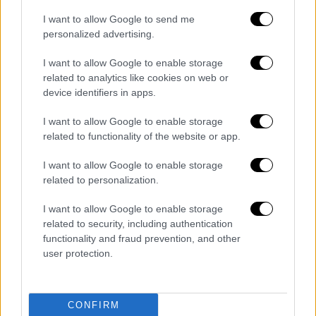
των μεταναστευτικών ροών, τη συνδρομή
I want to allow Google to send me
του οργανισμού στην αύξηση των
personalized advertising.
οικειοθελών επιστροφών και την ενίσχυση
I want to allow Google to enable storage
της νόμιμης μετανάστευσης.
related to analytics like cookies on web or
device identifiers in apps.
Στο πλαίσιο της συζήτησης, τέθηκε και η
δημιουργία ειδικού αποθηκευτικού χώρου
I want to allow Google to enable storage
για την υποστήριξη της διανομής υλικού
related to functionality of the website or app.
ανθρωπιστικής βοήθειας από τον
ΔΟΜ
στην
I want to allow Google to enable storage
Θεσσαλονίκη
.
related to personalization.
Οι δύο πλευρές συμφώνησαν στη συνέχιση
I want to allow Google to enable storage
της ισχυρής συνεργασίας ανάμεσα
στο
related to security, including authentication
υπουργείο Μετανάστευσης και Ασύλου
κ
αι
functionality and fraud prevention, and other
user protection.
τον Διεθνή Οργανισμό Μετανάστευσης, προς
όφελος μιας ολοκληρωμένης διαχείρισης
των μεταναστευτικών προκλήσεων.
CONFIRM