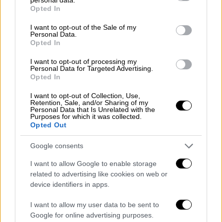
grant or deny consent to Google and its third-party tags to
Opted In
use your data for below specified purposes in below Google
consent section.
I want to opt-out of the Sale of my
Η συνάντηση πραγματοποιήθηκε σε
Personal Data.
ιδιαίτερα θετικό κλίμα, στο πλαίσιο της
Opted In
εθιμοτυπικής γνωριμίας με την ηγεσία του
I want to opt-out of processing my
Οργανισμού, όπως αναφέρεται σε σχετική
Personal Data for Targeted Advertising.
Opted In
ανακοίνωση του υπουργείου.
Οι δύο πλευρές
επιβεβαίωσαν την αμοιβαία εκτίμηση και τη
I want to opt-out of Collection, Use,
Retention, Sale, and/or Sharing of my
στενή συνεργασία που έχει αναπτυχθεί
Personal Data that Is Unrelated with the
Purposes for which it was collected.
διαχρονικά μεταξύ του υπουργείου και του
Opted Out
ΔΟΜ
, σε όλα τα επίπεδα της αντιμετώπισης
του πολύπλοκου ζητήματος της
Google consents
μετανάστευσης, υπογραμμίζεται επίσης στην
I want to allow Google to enable storage
ανακοίνωση.
related to advertising like cookies on web or
device identifiers in apps.
Ο υπουργός παρουσίασε τις βασικές
κατευθύνσεις της κυβερνητικής πολιτικής
I want to allow my user data to be sent to
Google for online advertising purposes.
με στόχο την αποτελεσματική διαχείριση