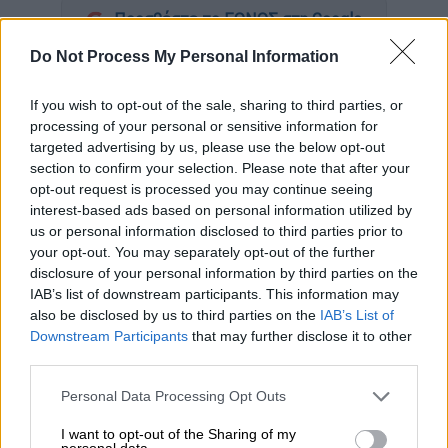
Προσθέστε το ΕΘΝΟΣ στη Google
Do Not Process My Personal Information
Συνάντηση με την αναπληρώτρια γενική
διευθύντρια Διαχείρισης και Μεταρρύθμισης
If you wish to opt-out of the sale, sharing to third parties, or
του
Διεθνούς Οργανισμού Μετανάστευσης
processing of your personal or sensitive information for
targeted advertising by us, please use the below opt-out
(ΔΟΜ), Σούνγκα Λι καθώς και με την
section to confirm your selection. Please note that after your
επικεφαλής του ΔΟΜ Ελλάδας,
Σάνια
opt-out request is processed you may continue seeing
Λούκοβατς
, είχε σήμερα ο
υπουργός
interest-based ads based on personal information utilized by
Μετανάστευσης και Ασύλου,
Θάνος Πλεύρης.
us or personal information disclosed to third parties prior to
your opt-out. You may separately opt-out of the further
disclosure of your personal information by third parties on the
ΔΙΑΒΑΣΤΕ ΕΠΙΣΗΣ
IAB’s list of downstream participants. This information may
also be disclosed by us to third parties on the
IAB’s List of
Πολιτική
|
14.07.2025 18:31
Downstream Participants
that may further disclose it to other
Αυτοί είναι οι νέοι γενικοί
third parties.
γραμματείς των υπουργείων -
Please note that this website/app uses one or more Google
Personal Data Processing Opt Outs
Αναλυτικά η λίστα με τα ονόματα
services and may gather and store information including but
not limited to your visit or usage behaviour. You may click to
I want to opt-out of the Sharing of my
personal data.