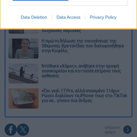
Διαβάστε ακόμη
Η «μαύρη» καταγραφή των πυρκαγιών: 118
Data Deletion
Data Access
Privacy Policy
κτίρια κρίθηκαν «κόκκινα» -
Ολοκληρώθηκαν 325 αυτοψίες στις
πληγείσες περιοχές
Η πρώτη δήλωση της οικογένειας της
38χρονης Βρετανίδας που δολοφονήθηκε
στην Κυψέλη
Ντύθηκε «Χάρος», ανέβηκε στην οροφή
νοσοκομείου και κοιτούσε επίμονα τους
ασθενείς
«Όχι γκέι 17 Pro, αλλά σπασμένο 11άρι»:
Ρώσοι διαλύουν τα iPhone τους στο TikTok
για να... γίνουν πιο άνδρες
επόμενο
άρθρο