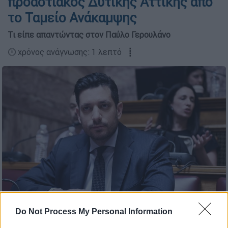
προαστιακός Δυτικής Αττικής από
το Ταμείο Ανάκαμψης
Τι είπε απαντώντας στον Παύλο Γερουλάνο
🕛 χρόνος ανάγνωσης: 1 λεπτό ┋
Κυρανάκης (INTIME)
Do Not Process My Personal Information