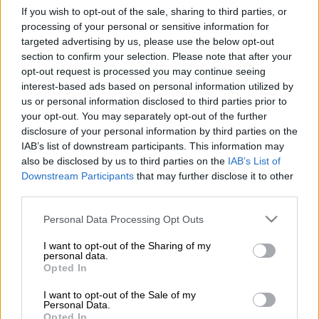
If you wish to opt-out of the sale, sharing to third parties, or
Προσθέστε το ΕΘΝΟΣ στη Google
processing of your personal or sensitive information for
targeted advertising by us, please use the below opt-out
Δεν απεντάσσεται το έργο του προαστιακού
section to confirm your selection. Please note that after your
Δυτικής Αττικής από το
Ταμείο Ανάκαμψης
,
opt-out request is processed you may continue seeing
interest-based ads based on personal information utilized by
επανέλαβε εμφατικά ο αναπληρωτής
us or personal information disclosed to third parties prior to
υπουργός Υποδομών και Μεταφορών
your opt-out. You may separately opt-out of the further
Κώστας Κυρανάκης
, στο πλαίσιο της
disclosure of your personal information by third parties on the
συζήτησης του νομοσχεδίου για την
IAB’s list of downstream participants. This information may
αναβάθμιση της ασφάλειας των
also be disclosed by us to third parties on the
IAB’s List of
Downstream Participants
that may further disclose it to other
σιδηροδρόμων, στην ολομέλεια της Βουλής.
third parties.
Σχολιάζοντας σχετική παρέμβαση του
Please note that this website/app uses one or more Google
Personal Data Processing Opt Outs
κοινοβουλευτικού εκπροσώπου του ΠΑΣΟΚ,
services and may gather and store information including but
not limited to your visit or usage behaviour. You may click to
I want to opt-out of the Sharing of my
Π. Γερουλάνου, ο κ. Κυρανάκης είπε: «Λέω
personal data.
grant or deny consent to Google and its third-party tags to
ξεκάθαρα στους δημάρχους, στους
Opted In
use your data for below specified purposes in below Google
βουλευτές, στους πολίτες της Δυτικής
consent section.
I want to opt-out of the Sale of my
Αττικής, ότι το έργο του προαστιακού δεν
Personal Data.
Opted In