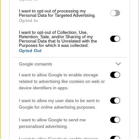
απεντάσσεται. Και η τροποποίηση που
αφορά στο Ταμείο Ανάκαμψης, μπορεί να
I want to opt-out of processing my
Personal Data for Targeted Advertising.
έχει να κάνει με αλλαγή χάραξης, με αλλαγή
Opted In
τεχνικών χαρακτηριστικών, με μία σειρά από
I want to opt-out of Collection, Use,
πράγματα, φυσιολογικά σε κάθε δημόσιο
Retention, Sale, and/or Sharing of my
έργο. Όπως διευκρίνισε, στο συγκεκριμένο
Personal Data that Is Unrelated with the
Purposes for which it was collected.
έργο, έχουμε έξω από την Ελευσίνα, μία
Opted Out
αναγκαία αλλαγή χάραξης».
Google consents
Απευθυνόμενος στον κ. Γερουλάνο, είπε ότι
I want to allow Google to enable storage
αυτό ακριβώς προβλέπει το έργο και
related to advertising like cookies on web or
παρακαλώ να αποκαταστήσετε την αλήθεια,
device identifiers in apps.
διότι οι πολίτες που σας ακούν αγωνιούν για
I want to allow my user data to be sent to
το αν απεντάσσεται ή δεν απεντάσσεται ένα
Google for online advertising purposes.
συγκεκριμένο έργο που αφορά την
καθημερινότητά τους, είπε ο κ. Κυρανάκης,
I want to allow Google to send me
personalized advertising.
σύμφωνα με τον οποίο, σε ανακοίνωσή του
για σχετικά έργα, ο κ. Γερουλάνος δεν