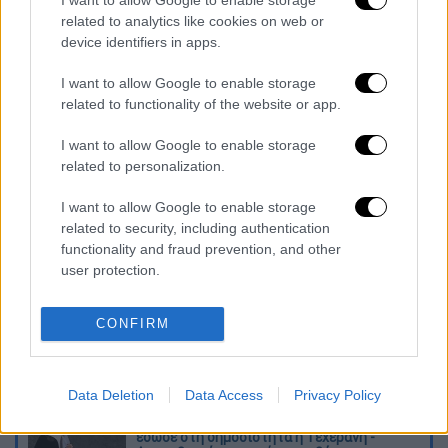
I want to allow Google to enable storage
διευκρίνιζε εάν το έργο τροποποιείται ή
related to analytics like cookies on web or
απεντάσσεται, με αποτέλεσμα πολιτευτής
device identifiers in apps.
της παράταξής του να ανακοινώνει ότι το
I want to allow Google to enable storage
έργο δεν είναι εφικτό και δήμαρχοι να με
related to functionality of the website or app.
καλούν στο τηλέφωνο «να με ρωτήσουν
επίμονα και με αγωνία εάν απεντάσσεται το
I want to allow Google to enable storage
related to personalization.
έργο το οποίο εκείνοι έχουν ζητήσει».
I want to allow Google to enable storage
Διαβάστε ακόμη
related to security, including authentication
functionality and fraud prevention, and other
Χωρίς περιττώματα δε θα υπήρχε ζωή στη
user protection.
Γη: Η επιστημονική ανακάλυψη που
ανατρέπει πολλά
CONFIRM
Απίθανο ελληνικό πάρτι στο Άρσεναλ -
Ντόρτμουντ: Γκολάρα ο Καρέτσας, ασίστ
και κερδισμένο πέναλτι ο Τζόλης!
Data Deletion
Data Access
Privacy Policy
Ιράν: Βίντεο με τον Μοτζτάμπα Χαμενεΐ
έδωσε στη δημοσιότητα η Τεχεράνη -