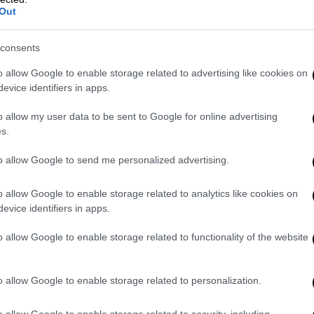
Out
στε ότι συναντιόμαστε κοινωνικά και
consents
γορούν με απαξιωτικούς και χυδαίους
ηκε από μένα» είπε μετά σε
o allow Google to enable storage related to advertising like cookies on
evice identifiers in apps.
o allow my user data to be sent to Google for online advertising
s.
 ο πρόεδρος της Νέας Αριστεράς
Αλέξης
to allow Google to send me personalized advertising.
ση για την αποκατάσταση της Δημοκρατίας
ος από τον Kamel Kotkot, Παλαιστίνιο
o allow Google to enable storage related to analytics like cookies on
διού από τη Γάζα που νοσηλεύεται στην
evice identifiers in apps.
o allow Google to enable storage related to functionality of the website
o allow Google to enable storage related to personalization.
o allow Google to enable storage related to security, including