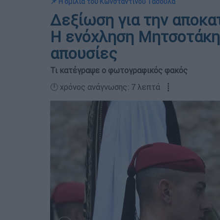
📌 Η ομιλία του Κωνσταντίνου Τασούλα
Δεξίωση για την αποκα
Η ενόχληση Μητσοτάκη, 
απουσίες
Τι κατέγραψε ο φωτογραφικός φακός
🕛 χρόνος ανάγνωσης: 7 λεπτά ┋