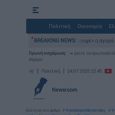
Πολιτική
Οικονομία
Ελ
 Αιγαίο
BREAKING NEWS:
«Στέρεψε» η αγορά από πινακίδες
Πρωινή ενημέρωση:
➔ Δείτε τα πρωτοσέλι
σήμερα
┋
Πολιτική
┋
24.07.2025 22:45
Newsroom
Ενότητες στο άρθρο:
📌 Η ενόχληση Μητσοτάκη
📌 Η