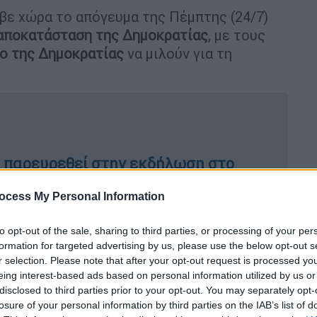
βε χώρα το απόγευμα της Πέμπτης (24/7)
αποκατάσταση
της Δημοκρατίας
, με τους
ο της Δημοκρατίας
να μιλούν για τη
.
α παρευρεθεί στην εκδήλωση στο
νιο πρόσφυγα και αποχώρησε
ocess My Personal Information
to opt-out of the sale, sharing to third parties, or processing of your per
formation for targeted advertising by us, please use the below opt-out s
οεδρικό Μέγαρο
δεν παρευρέθηκαν η
r selection. Please note that after your opt-out request is processed y
Ζωή Κωνσταντοπούλου
, ο πρόεδρος της
eing interest-based ads based on personal information utilized by us or
λος
, αλλά και ο πρόεδρος της
Νίκης
,
disclosed to third parties prior to your opt-out. You may separately opt-
ης Χαρίτσης
προσήλθε μαζί με
Παλαιστίνιο
losure of your personal information by third parties on the IAB’s list of