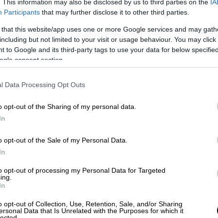
. This information may also be disclosed by us to third parties on the
IA
 η είσοδος, με τον πρόεδρο της
Νέας
Participants
that may further disclose it to other third parties.
 that this website/app uses one or more Google services and may gath
αν ο
χρυσός Ολυμπιονίκης
,
Λευτέρης
including but not limited to your visit or usage behaviour. You may click 
κριμένοι παραολυμπιονίκες, που τίμησαν με
 to Google and its third-party tags to use your data for below specifi
ogle consent section.
από την αποκατάσταση της δημοκρατίας.
l Data Processing Opt Outs
ροσώπων ήταν και δύο κορίτσια που
ηνών
και
Θεσσαλονίκης
αντίστοιχα. Στο
o opt-out of the Sharing of my personal data.
» και ο
Γκόγκα Λεβιάν
, που πριν από λίγο
In
σει τα δύο παιδιά, που τελικά έχασαν τη
o opt-out of the Sale of my Personal Data.
In
to opt-out of processing my Personal Data for Targeted
ing.
άντηση με τους κυρίους Ανδρουλάκη,
In
 Κωνσταντίνου Τασούλα και του Νικήτα
o opt-out of Collection, Use, Retention, Sale, and/or Sharing
η
δυσφορία
του για το κλίμα που επικρατεί
ersonal Data that Is Unrelated with the Purposes for which it
lected.