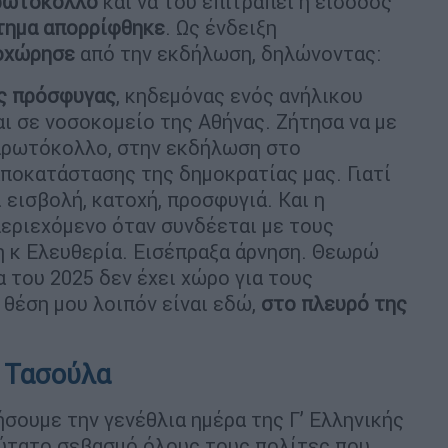
πρωτόκολλο
και να του επιτραπεί η είσοδος
τημα απορρίφθηκε
. Ως ένδειξη
ποχώρησε
από την εκδήλωση, δηλώνοντας:
ς πρόσφυγας
, κηδεμόνας ενός ανήλικου
αι σε νοσοκομείο της Αθήνας. Ζήτησα να με
πρωτόκολλο, στην εκδήλωση στο
ποκατάστασης της δημοκρατίας μας. Γιατί
 εισβολή, κατοχή, προσφυγιά. Και η
εριεχόμενο όταν συνδέεται με τους
η κ Ελευθερία. Εισέπραξα άρνηση. Θεωρώ
 του 2025 δεν έχει χώρο για τους
 θέση μου λοιπόν είναι εδώ,
στο πλευρό της
υ Τασούλα
σουμε την γενέθλια ημέρα της Γ’ Ελληνικής
θύτατο σεβασμό όλους τους πολίτες που