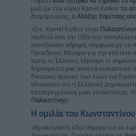
Παρότι
είχε ζητηθεί να τηρηθεί το 
μαζί με τον κύριο Kamel Kotkot
το αί
διαμαρτυρίας,
ο Αλέξης Χαρίτσης α
«Ο κ. Kamel Kotkot είναι
Παλαιστίνιο
παιδιού από την Γάζα που νοσηλεύετ
συνοδεύσει σήμερα, σύμφωνα με το 
Προεδρικό Μέγαρο για την επέτειο α
εμείς οι Έλληνες ξέρουμε τι σημαίνει
δημοκρατία μας αποκτά ουσιαστικό π
δίκαιους αγώνες των λαών για Ειρήν
αδιανόητο ότι η Ελληνική Δημοκρατία
κατατρεγμένους μιας γενοκτονίας. Η
Παλαιστίνης
».
Η ομιλία του Κωνσταντίνο
«Βρισκόμαστε εδώ σήμερα για να τιμή
Δημοκρατίας. Τιμούμε επίσης με βα