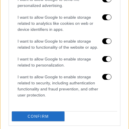
του «όχι σε όλα»
και επικεντρώνονται στην
personalized advertising.
κριτική στην κυβέρνηση
και όχι στην
I want to allow Google to enable storage
παρουσίαση ενός ολοκληρωμένου σχεδίου
related to analytics like cookies on web or
για την επόμενη ημέρα.
device identifiers in apps.
- Θα αναφερθεί ευρύτερα στα τεκταινόμενα
I want to allow Google to enable storage
και θα τονίσει, σύμφωνα με κυβερνητικές
related to functionality of the website or app.
πηγές, πως σε αυτή τη συγκυρία η Ελλάδα
I want to allow Google to enable storage
δεν πρέπει να εμφανίζεται εσωστρεφής και
related to personalization.
διχασμένη. Άλλωστε από το στρατόπεδο της
Ν.Δ. τονίζεται συνεχώς η σημασία της
I want to allow Google to enable storage
σταθερότητας
σε μία εποχή πολλαπλών
related to security, including authentication
functionality and fraud prevention, and other
προκλήσεων,
με το βλέμμα στραμμένο σε ένα
user protection.
κοινό που δεν θέλει περιπέτειες.
Ουσιαστικά από την κυβέρνηση θέλουν να
ανοίξουν την βεντάλια των θεμάτων και να
CONFIRM
κριθούν ευρύτερα για την ασκούμενη
πολιτική (με το Μαξίμου να εστιάζει στην