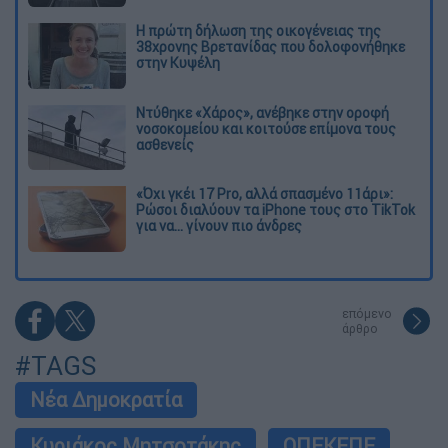
Η πρώτη δήλωση της οικογένειας της
38χρονης Βρετανίδας που δολοφονήθηκε
στην Κυψέλη
Ντύθηκε «Χάρος», ανέβηκε στην οροφή
νοσοκομείου και κοιτούσε επίμονα τους
ασθενείς
«Όχι γκέι 17 Pro, αλλά σπασμένο 11άρι»:
Ρώσοι διαλύουν τα iPhone τους στο TikTok
για να... γίνουν πιο άνδρες
επόμενο
άρθρο
#TAGS
Νέα Δημοκρατία
Κυριάκος Μητσοτάκης
ΟΠΕΚΕΠΕ