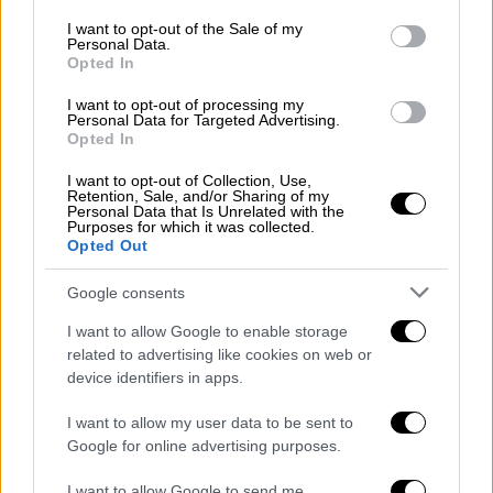
consent section.
-Θα τονίσει ότι η πρόταση για σύσταση
I want to opt-out of the Sale of my
Personal Data.
εξεταστικής επιτροπής είναι η μοναδική
Opted In
ενδεδειγμένη λύση, διότι- όπως
I want to opt-out of processing my
επισημάνουν κυβερνητικές πηγές-
καλύπτει
Personal Data for Targeted Advertising.
Opted In
ολόκληρη την εξέλιξη των παθογενειών
και
μπορεί να αναδείξει ουσιαστικές λύσεις για
I want to opt-out of Collection, Use,
Retention, Sale, and/or Sharing of my
τη μελλοντική βελτίωση του μηχανισμού
Personal Data that Is Unrelated with the
Purposes for which it was collected.
χορήγησης αγροτικών ενισχύσεων.
Opted Out
- Θα ασκήσει κριτική στη στάση της
Google consents
αντιπολίτευσης, λέγοντας πως δεν
I want to allow Google to enable storage
επιδιώκει να καταθέσει προτάσεις αλλά έχει
related to advertising like cookies on web or
ως στόχο μέσα από την αντιπαράθεση να
device identifiers in apps.
αποκομίσει μικροκομματικά οφέλη.
Άλλωστε οι «γαλάζιοι» έχουν επανειλλημένα
I want to allow my user data to be sent to
Google for online advertising purposes.
κατηγορήσει τα κόμματα της
αντιπολίτευσης πως υιοθετούν μια λογική
I want to allow Google to send me