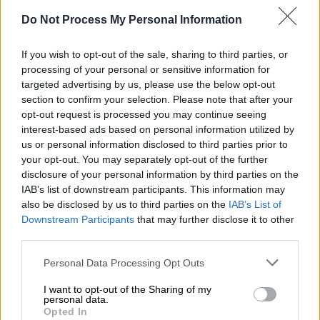
από την ίδρυση του Οργανισμού το 1998 έως
σήμερα, ενώ έχουν αυξηθεί τα πυρά κυρίως
Do Not Process My Personal Information
προς την πλευρά του ΠΑΣΟΚ.
If you wish to opt-out of the sale, sharing to third parties, or
-
Θα εστιάσει σε μια σειρά πρωτοβουλιών
processing of your personal or sensitive information for
targeted advertising by us, please use the below opt-out
που έχουν δρομολογηθεί από την κυβέρνηση
section to confirm your selection. Please note that after your
(π.χ. υπαγωγή ΟΠΕΚΕΠΕ σε ΑΔΑΕ) και
opt-out request is processed you may continue seeing
ιδιαίτερη αναφορά θα κάνει στις κινήσεις
interest-based ads based on personal information utilized by
που έχουν γίνει για την επιστροφή
us or personal information disclosed to third parties prior to
your opt-out. You may separately opt-out of the further
παράνομων επιδοτήσεων. Σε πρόσφατη
disclosure of your personal information by third parties on the
συνέντευξή του ο πρωθυπουργός σημείωσε
IAB’s list of downstream participants. This information may
«έχουν ήδη κινηθεί οι σχετικές διαδικασίες,
also be disclosed by us to third parties on the
IAB’s List of
έχει επιληφθεί η Οικονομική Αστυνομία.
Downstream Participants
that may further disclose it to other
Όλοι γνωρίζουν πια, να το πω πολύ απλά, ότι
third parties.
το πάρτυ αυτό τελειώνει και το πάρτυ αυτό
Please note that this website/app uses one or more Google
Personal Data Processing Opt Outs
δεν ήταν πάρτυ μόνο των τελευταίων ετών,
services and may gather and store information including but
not limited to your visit or usage behaviour. You may click to
I want to opt-out of the Sharing of my
ήταν πάρτυ το οποίο πήγαινε πολλά χρόνια
personal data.
grant or deny consent to Google and its third-party tags to
πίσω…»
Opted In
use your data for below specified purposes in below Google