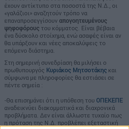
έχουν αντίκτυπο στα ποσοστά της Ν.Δ., οι
«γαλάζιοι» αναζητούν τρόπο να
επαναπροσεγγίσουν
απογοητευμένους
ψηφοφόρους
του κόμματος. Είναι βέβαια
ένα δύσκολο στοίχημα, ενώ ασαφές είναι αν
θα υπάρξουν και νέες αποκαλύψεις το
επόμενο διάστημα.
Στη σημερινή συνεδρίαση θα μιλήσει ο
πρωθυπουργός
Κυριάκος Μητσοτάκης
και
σύμφωνα με πληροφορίες θα εστιάσει σε
πέντε σημεία :
-Θα επισημάνει ότι η υπόθεση του
ΟΠΕΚΕΠΕ
αναδεικνύει διακομματικά και διαχρονικά
προβλήματα. Δεν είναι άλλωστε τυχαίο πως
η πρόταση της Ν.Δ. προβλέπει εξεταστική