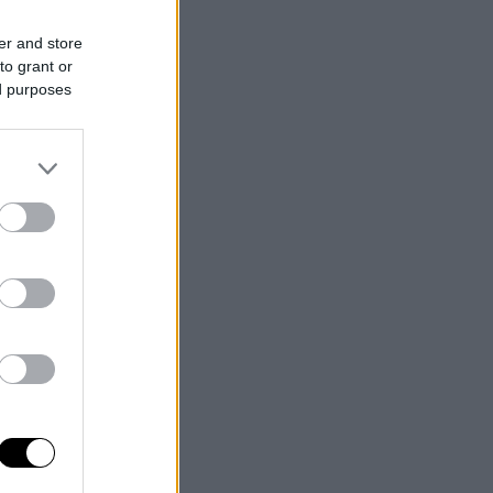
er and store
to grant or
ed purposes