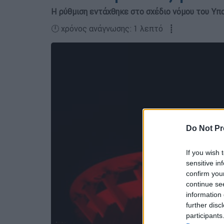
Η ρύθμιση εντάχθηκε στο σχέδιο νόμου του Υπ
🕛 χρόνος ανάγνωσης: 1 λεπτό ┋
Do Not Pr
If you wish 
sensitive in
confirm you
continue se
information 
further disc
participants