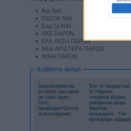
authenti
ΝΔ ΝΑΙ
ΠΑΣΟΚ ΝΑΙ
Συριζα ΝΑΙ
ΚΚΕ ΠΑΡΩΝ
ΕΛΛ ΛΥΣΗ ΠΑΡΩΝ
ΝΕΑ ΑΡΙΣΤΕΡΑ ΠΑΡΩΝ
ΝΙΚΗ ΠΑΡΩΝ
Διαβάστε ακόμη
Δημιούργησαν με
Σαν το τρομακτικό
AI νέους ιούς μέσα
It: 15χρονο
σε λίγες ώρες -
ντυμένος κλόουν
Γιατί
μαχαίρωσε μέχρι
προβληματίζονται
θανάτου
οι επιστήμονες
ηλικιωμένο - Τον
κατέγραψε κάμερα