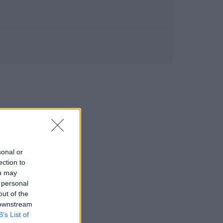
sonal or
ection to
ou may
 personal
out of the
 downstream
B’s List of