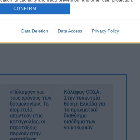
cation functionality and fraud prevention, and other user protection.
CONFIRM
Data Deletion
Data Access
Privacy Policy
«Πόλεμος» για
Κόλαφος ΟΟΣΑ:
τους χρόνους των
Στην τελευταία
δρομολογίων: Τα
θέση η Ελλάδα για
σωματεία
το πραγματικό
απαντούν στις
διαθέσιμο
καταγγελίες, οι
εισόδημα των
παρατάξεις
νοικοκυριών
περνούν στην
αντεπίθεση