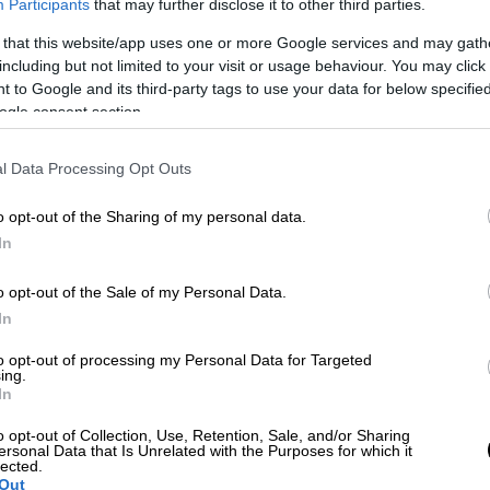
Participants
that may further disclose it to other third parties.
 that this website/app uses one or more Google services and may gath
including but not limited to your visit or usage behaviour. You may click 
 to Google and its third-party tags to use your data for below specifi
ogle consent section.
l Data Processing Opt Outs
 το ΕΘΝΟΣ στη Google
o opt-out of the Sharing of my personal data.
In
ο
υ
Σταδίου Ειρήνης και Φιλίας
στην ΚΑΕ
 λίγο από την
Ολομέλεια της Βουλής
.
o opt-out of the Sale of my Personal Data.
In
to opt-out of processing my Personal Data for Targeted
ing.
In
μενικό για την εξιχνίαση της
o opt-out of Collection, Use, Retention, Sale, and/or Sharing
ersonal Data that Is Unrelated with the Purposes for which it
Παλαιό Φάληρο
lected.
Out