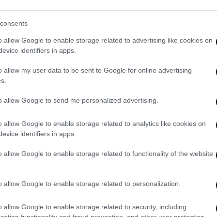
consents
ου το
υ Υπουργείου Παιδείας,
o allow Google to enable storage related to advertising like cookies on
ροβλέπει τη μεταβίβαση της χρήσης,
evice identifiers in apps.
ιστορικού κλειστού γηπέδου στην
o allow my user data to be sent to Google for online advertising
s.
ση, για 49 χρόνια, της χρήσης, διαχείρισης
to allow Google to send me personalized advertising.
πέδου καλαθοσφαίρισης του
Σταδίου
κός,
με αντάλλαγμα ετήσια απόδοση 30%
o allow Google to enable storage related to analytics like cookies on
ο
ΣΕΦ
και υποχρέωση επενδύσεων
evice identifiers in apps.
12ετίας. Η
ΚΑΕ
αναλαμβάνει πλήρως τη
o allow Google to enable storage related to functionality of the website
 των εγκαταστάσεων, διατηρεί δικαίωμα
ενώ διασφαλίζεται και η χρήση από την
ΕΟΚ
. Η παραχώρηση λήγει χωρίς αποζημίωση,
o allow Google to enable storage related to personalization.
ς.
o allow Google to enable storage related to security, including