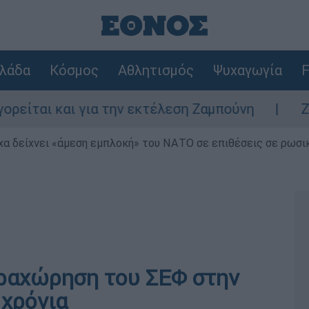
λάδα
Κόσμος
Αθλητισμός
Ψυχαγωγία
F
ι και για την εκτέλεση Ζαμπούνη
Ζάκυνθο
α δείχνει «άμεση εμπλοκή» του ΝΑΤΟ σε επιθέσεις σε ρωσι
αραχώρηση του ΣΕΦ στην
 χρόνια