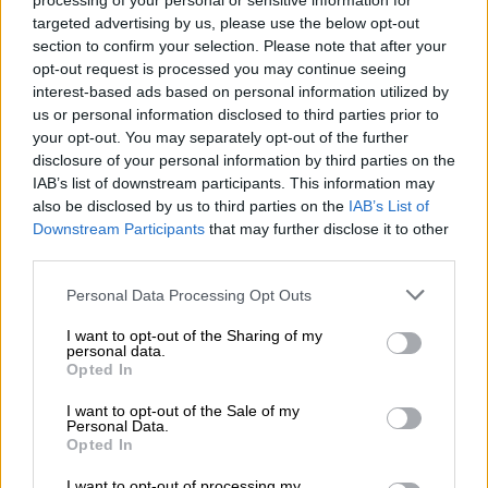
processing of your personal or sensitive information for
ΔΙΑΒΑΣΤΕ ΕΠΙΣΗΣ
targeted advertising by us, please use the below opt-out
section to confirm your selection. Please note that after your
opt-out request is processed you may continue seeing
Πολιτική
|
20.08.2025 12:55
interest-based ads based on personal information utilized by
Μαρινάκης: «Δεν θα στείλουμε
us or personal information disclosed to third parties prior to
στρατεύματα στην Ουκρανία» - Τι
your opt-out. You may separately opt-out of the further
είπε για ΔΕΘ, συντάξεις, ΟΠΕΚΕΠΕ,
disclosure of your personal information by third parties on the
πυρκαγιές
IAB’s list of downstream participants. This information may
also be disclosed by us to third parties on the
IAB’s List of
Downstream Participants
that may further disclose it to other
third parties.
Σύμφωνα με δηλώσεις της εκπροσώπου του
Please note that this website/app uses one or more Google
Personal Data Processing Opt Outs
services and may gather and store information including but
Υπουργείου Εξωτερικών
Λάνας
Ζωχιού
οι
not limited to your visit or usage behaviour. You may click to
I want to opt-out of the Sharing of my
δυο υπουργοί συζήτησαν μεταξύ άλλων, την
personal data.
grant or deny consent to Google and its third-party tags to
Opted In
παροχή εκ μέρους της ελληνικής πλευράς,
use your data for below specified purposes in below Google
τεχνογνωσίας για την οικοδόμηση θεσμών
consent section.
I want to opt-out of the Sale of my
Personal Data.
και την προώθηση της συνεργασίας στον
Opted In
τομέα της μετανάστευσης με τη σύσταση
I want to opt-out of processing my