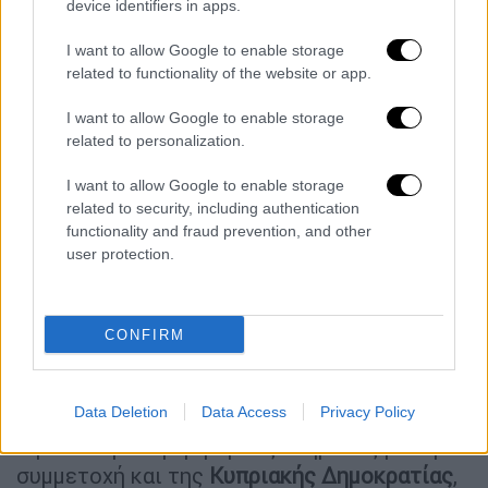
ανοιχτού διαύλου επικοινωνίας μεταξύ της
device identifiers in apps.
συριακής μεταβατικής κυβέρνησης και του
I want to allow Google to enable storage
Πατριαρχείου
Αντιοχείας
, ως θεσμού που
related to functionality of the website or app.
προστατεύει και προωθεί τις σχέσεις της
Δαμασκού με το Ελληνορθόδοξο και εν γένει
I want to allow Google to enable storage
related to personalization.
Χριστιανικό ποίμνιο στη
Συρία
. Επισήμανε,
επίσης, τη σημασία προσήλωσης στ
ο
I want to allow Google to enable storage
Διεθνές Δίκαιο και δη, το Διεθνές Δίκαιο
related to security, including authentication
της Θάλασσας
, καθώς και του σεβασμού των
functionality and fraud prevention, and other
user protection.
κυριαρχικών δικαιωμάτων των γειτονικών
κρατών».
Τέλος η εκπρόσωπος του
ΥΠΕΞ
σημείωσε
CONFIRM
ότι οι κ.κ.
Γεραπετρίτης
και
Αλ-Σιμπάνι
«
επιβεβαίωσαν τη βούλησή τους να
Data Deletion
Data Access
Privacy Policy
προάγουν την περιφερειακή συνεργασία με
την καθιέρωση τριμερούς σχήματος με τη
συμμετοχή και της
Κυπριακής Δημοκρατίας
,