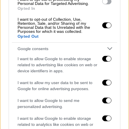
τεχνικών επιτροπών.
Personal Data for Targeted Advertising.
Opted In
«Ο κ.
Γεραπετρίτης
τόνισε ότι η
Ελλάδα
I want to opt-out of Collection, Use,
παγίως στηρίζει την κυριαρχία, την ενότητα
Retention, Sale, and/or Sharing of my
και την εδαφική ακεραιότητα της Συρίας και
Personal Data that Is Unrelated with the
Purposes for which it was collected.
επανέλαβε την αναγκαιότητα τήρησης των
Opted Out
δεσμεύσεων από την πλευρά τής
Google consents
μεταβατικής συριακής διοίκησης για μία
συμπεριληπτική διακυβέρνηση, χωρίς
I want to allow Google to enable storage
εξωτερικές παρεμβάσεις, από την οποία δεν
related to advertising like cookies on web or
device identifiers in apps.
θα πρέπει να εξαιρεθεί καμία εθνοτική και
θρησκευτική κοινότητα» σημείωσε η
I want to allow my user data to be sent to
κ.
Ζωχιού
.
Google for online advertising purposes.
Παράλληλα ο κ.
Γεραπετρίτης
«επανέλαβε το
I want to allow Google to send me
αμείωτο ενδιαφέρον της Ελλάδας για την
personalized advertising.
προστασία των χριστιανικών πληθυσμών στη
I want to allow Google to enable storage
Συρία και την κρισιμότητα διατήρησης
related to analytics like cookies on web or