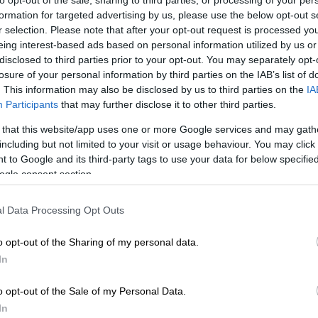
formation for targeted advertising by us, please use the below opt-out s
r selection. Please note that after your opt-out request is processed y
eing interest-based ads based on personal information utilized by us or
ος η ατιμωρησία - Κανείς δεν μπορεί
disclosed to third parties prior to your opt-out. You may separately opt-
εριουσίες των συμπολιτών μας
losure of your personal information by third parties on the IAB’s list of
. This information may also be disclosed by us to third parties on the
IA
Participants
that may further disclose it to other third parties.
 that this website/app uses one or more Google services and may gath
 υπαλλήλους της
Βουλής
δεν υπάρχει, ήταν
including but not limited to your visit or usage behaviour. You may click 
ήκε μέσα στο καλοκαίρι. Δεν νομοθέτησε ή
 to Google and its third-party tags to use your data for below specifi
ίνει σε κάποιον επίδομα» ανέφερε αρχικά ο
ogle consent section.
l Data Processing Opt Outs
ς: «Στη σχετική διάσκεψη που έγινε, με τη
μμάτων, αποφασίστηκε η προσαρμογή στη
o opt-out of the Sharing of my personal data.
οιπους δημοσίους υπαλλήλους. Δεν
In
α. Είναι η νομοθεσία του 2015, η οποία
o opt-out of the Sale of my Personal Data.
μφωνη γνώμη όλων των υπολοίπων
In
κομμάτων αυτών».