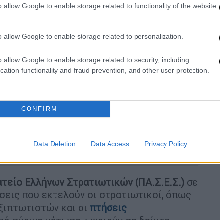
περιβάλλοντος της Βουλής.
o allow Google to enable storage related to functionality of the website
o allow Google to enable storage related to personalization.
o allow Google to enable storage related to security, including
τανάστες: «Τους κόβουμε όλα τα
cation functionality and fraud prevention, and other user protection.
αστε με λουλούδια»
CONFIRM
 των ηγετών της ΕΕ: Πάγια θέση της
ν συνόρων της Ουκρανίας
Data Deletion
Data Access
Privacy Policy
τείο Ελλήνων Στρατιωτικών (ΠΑ.Σ.Ε.Σ.)
σε
ήσεις που εκτελούν οι στρατιωτικοί, όπως
εξιπτωτιστών και οι
πτήσεις