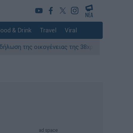
ood & Drink
Travel
Viral
 οικογένειας της 38χρονης Βρετανίδας που δο