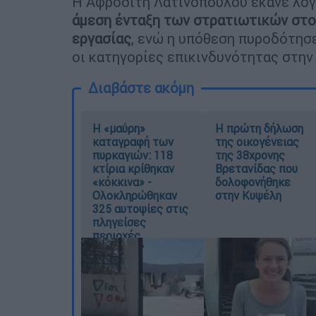
Η Αφροδίτη Λατινοπούλου έκανε λόγ
άμεση ένταξη των στρατιωτικών στο 
εργασίας
, ενώ η υπόθεση πυροδότησε
οι κατηγορίες επικινδυνότητας στην
Διαβάστε ακόμη
Η «μαύρη»
Η πρώτη δήλωση
καταγραφή των
της οικογένειας
πυρκαγιών: 118
της 38χρονης
κτίρια κρίθηκαν
Βρετανίδας που
«κόκκινα» -
δολοφονήθηκε
Ολοκληρώθηκαν
στην Κυψέλη
325 αυτοψίες στις
πληγείσες
περιοχές