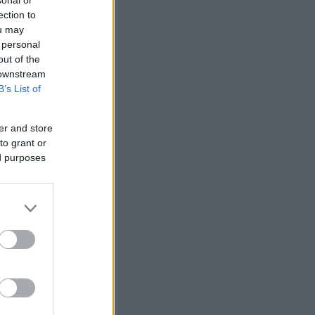
ection to
ou may
 personal
out of the
 downstream
B’s List of
er and store
to grant or
ed purposes