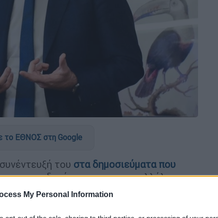
 το ΕΘΝΟΣ στη Google
συνέντευξή του
στα δημοσιεύματα που
τος επικινδυνότητας στους υπαλλήλους
ocess My Personal Information
to opt-out of the sale, sharing to third parties, or processing of your per