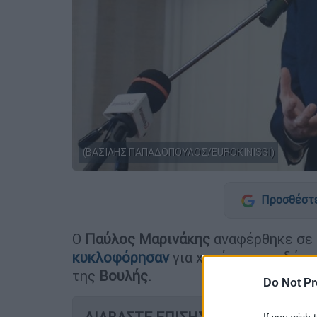
(ΒΑΣΙΛΗΣ ΠΑΠΑΔΟΠΟΥΛΟΣ/EUROKINISSI)
Προσθέστε
Ο
Παύλος Μαρινάκης
αναφέρθηκε σε 
κυκλοφόρησαν
για χορήγηση επιδόμα
της
Βουλής
.
Do Not Pr
If you wish 