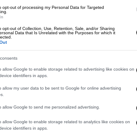
to opt-out of processing my Personal Data for Targeted
μό υπαλλήλων που ήδη δικαιούνται το
ing.
In
 καθαρίστριες. Άρα δεν αποφασίστηκε
υπάλληλο που δεν το δικαιούταν μέχρι
o opt-out of Collection, Use, Retention, Sale, and/or Sharing
ersonal Data that Is Unrelated with the Purposes for which it
εκπρόσωπος
Παύλος
Μαρινάκης
σε
lected.
Out
στρατιωτικούς
consents
o allow Google to enable storage related to advertising like cookies on
ην είδηση ότι στη
Βουλή
, πέρασε, ώστε να
evice identifiers in apps.
 επικινδυνότητας
στους υπαλλήλους της,
μάται ότι κυμαίνεται από
2.500 έως 4.000
o allow my user data to be sent to Google for online advertising
s.
 αναφορά σε επικίνδυνη εργασία»
to allow Google to send me personalized advertising.
o allow Google to enable storage related to analytics like cookies on
δράσεις από
στρατιωτικούς
, που
evice identifiers in apps.
τον χαρακτηρισμό του επιδόματος ως