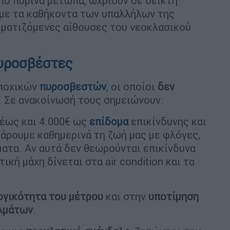
 πύρινα μέτωπα, ωχριούν σε δείκτη
 με τα καθήκοντα των υπαλλήλων της
ιματιζόμενες αίθουσες του νεοκλασικού
πυροσβέστες
εποχικών
πυροσβεστών
, οι οποίοι
δεν
. Σε ανακοίνωσή τους σημειώνουν:
 έως και 4.000€ ως
επίδομα
επικίνδυνης και
κάρουμε καθημερινά τη ζωή μας με φλόγες,
ατα. Αν αυτά δεν θεωρούνται επικίνδυνα
ική μάχη δίνεται στα air condition και τα
ογικότητα του μέτρου
και στην
υποτίμηση
ελμάτων
.