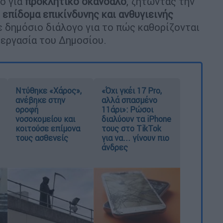
ο για
προκλητικό σκάνδαλο
, ζητώντας την
επίδομα επικίνδυνης και ανθυγιεινής
 δημόσιο διάλογο για το πώς καθορίζονται
 εργασία του Δημοσίου.
Ντύθηκε «Χάρος»,
«Όχι γκέι 17 Pro,
ανέβηκε στην
αλλά σπασμένο
οροφή
11άρι»: Ρώσοι
νοσοκομείου και
διαλύουν τα iPhone
κοιτούσε επίμονα
τους στο TikTok
τους ασθενείς
για να... γίνουν πιο
άνδρες