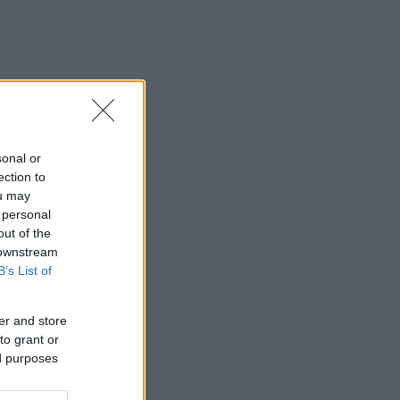
sonal or
ection to
ou may
 personal
out of the
 downstream
B’s List of
er and store
to grant or
ed purposes