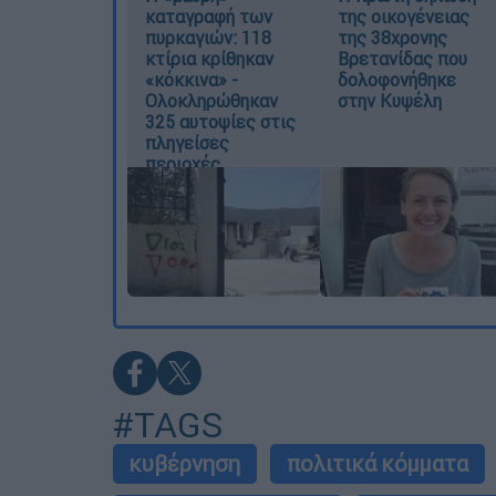
καταγραφή των
της οικογένειας
πυρκαγιών: 118
της 38χρονης
κτίρια κρίθηκαν
Βρετανίδας που
«κόκκινα» -
δολοφονήθηκε
Ολοκληρώθηκαν
στην Κυψέλη
325 αυτοψίες στις
πληγείσες
περιοχές
#TAGS
κυβέρνηση
πολιτικά κόμματα