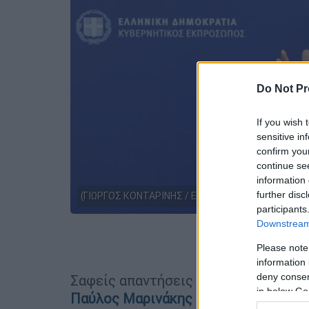
Do Not Pr
If you wish 
sensitive in
confirm you
continue se
information 
further disc
(ΓΙΩΡΓΟΣ ΚΟΝΤΑΡΙΝΗΣ / EUROKINISSI)
participants
Downstream 
Προσθέστε
Please note
information 
deny consent
Σαφείς απαντήσεις σε όλα τα μέτωπ
in below Go
Παύλος Μαρινάκης
μιλώντας στην εκ