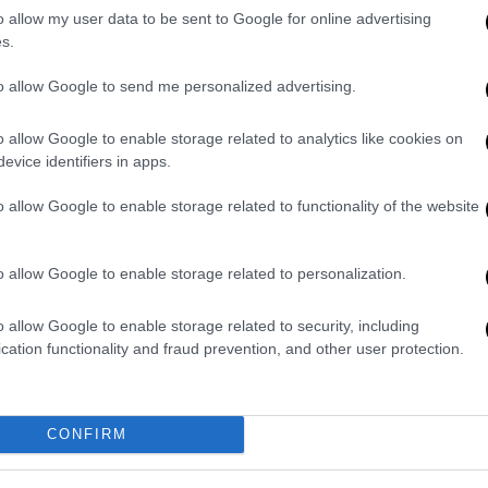
α έρχονται για τη μεσαία τάξη
o allow my user data to be sent to Google for online advertising
s.
to allow Google to send me personalized advertising.
ύλιο: Η ατζέντα
o allow Google to enable storage related to analytics like cookies on
evice identifiers in apps.
o allow Google to enable storage related to functionality of the website
πολιτικά τον Αλέξη Τσίπρα»
σε
στον πρώην πρωθυπουργό
, ο κ.
o allow Google to enable storage related to personalization.
ουμε σε κάποιους να ξαναγράψουν την
 πολιτική κριτική. Κάποιοι προσπαθούν να
o allow Google to enable storage related to security, including
cation functionality and fraud prevention, and other user protection.
ν πολιτικό που κυβέρνησε με καθαρά χέρια.
νομία, μας φόρτωσε με χρέος, μας φόρτωσε
νουν πολιτικά τον κ. Τσίπρα.»
CONFIRM
 μπαζώματος»