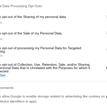
άνδαλο του ΟΠΕΚΕΠΕ, άσκησε σφοδρή
l Data Processing Opt Outs
 τις εξελίξεις για την τραγωδία στα
Τέμπη
,
νέες προκλήσεις της Άγκυρας.
o opt-out of the Sharing of my personal data.
In
ΕΠΕ ευθύνονται όλα τα κόμματα»
o opt-out of the Sale of my Personal Data.
ου πριν την ευρωπαϊκή εισαγγελία
στείλαμε
In
κος Μητσοτάκης έκανε την αυτοκριτική που
δεν ήταν αρκετά. Πρόκειται για μια μεγάλη
to opt-out of processing my Personal Data for Targeted
ing.
τα κόμματα. Τα δύο σημαντικά ζητήματα
In
ι έρευνες είναι πολύ προχωρημένες- και να
o opt-out of Collection, Use, Retention, Sale, and/or Sharing
ύψουν εκεί σοβαρά ποινικά στοιχεία, εδώ
ersonal Data that Is Unrelated with the Purposes for which it
lected.
Out
consents
o allow Google to enable storage related to advertising like cookies on
evice identifiers in apps.
 αφήγημα σταθερότητας επιχειρεί