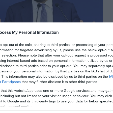
ocess My Personal Information
to opt-out of the sale, sharing to third parties, or processing of your per
formation for targeted advertising by us, please use the below opt-out s
r selection. Please note that after your opt-out request is processed y
eing interest-based ads based on personal information utilized by us or
disclosed to third parties prior to your opt-out. You may separately opt-
losure of your personal information by third parties on the IAB’s list of
. This information may also be disclosed by us to third parties on the
IA
Participants
that may further disclose it to other third parties.
 το ΕΘΝΟΣ στη Google
 that this website/app uses one or more Google services and may gath
including but not limited to your visit or usage behaviour. You may click 
 to Google and its third-party tags to use your data for below specifi
α έδωσε ο
κυβερνητικός εκπρόσωπος
ogle consent section.
πομπή «Ώρα Ελλάδος» του OPEN. Ο κ.