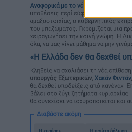
Αναφορικά με το νέο πόρισμα για τη
υποθέσεις περί εύφλεκτου φορτίου 
αμαξοστοιχίας, ο κυβερνητικός εκπρ
του μπαζώματος. Γκρεμίζεται μια πρ
χειραγωγήσει την κοινή γνώμη. Η Δικ
όλα, να μας γίνει μάθημα να μην γινό
«Η Ελλάδα δεν θα δεχθεί υπ
Κληθείς να σχολιάσει τη νέα επίθεσ
υπουργός
Εξωτερικών
,
Χακάν Φιντάν
θα δεχθεί υποδείξεις από κανέναν. Ε
βάλει στο ζύγι ζητήματα κυριαρχίας.
θα συνεχίσει να ισχυροποιείται και α
Διαβάστε ακόμη
Η «μαύρη»
Η πρώτη δήλωση