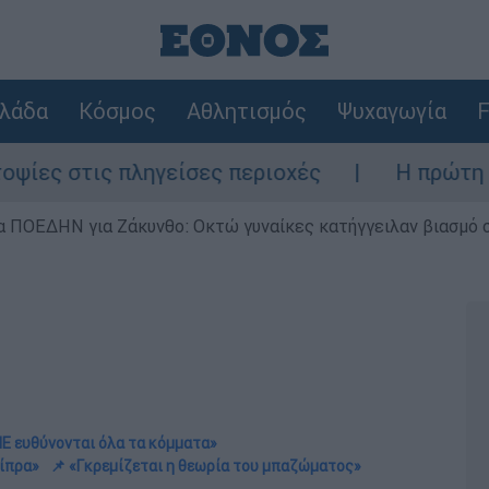
λάδα
Κόσμος
Αθλητισμός
Ψυχαγωγία
F
τις πληγείσες περιοχές
Η πρώτη δήλωση τ
α ΠΟΕΔΗΝ για Ζάκυνθο: Οκτώ γυναίκες κατήγγειλαν βιασμό 
ΠΕ ευθύνονται όλα τα κόμματα»
σίπρα»
📌 «Γκρεμίζεται η θεωρία του μπαζώματος»