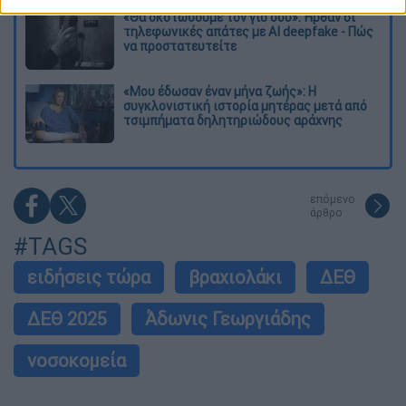
«Θα σκοτώσουμε τον γιο σου»: Ήρθαν οι
τηλεφωνικές απάτες με AI deepfake - Πώς
να προστατευτείτε
«Μου έδωσαν έναν μήνα ζωής»: Η
συγκλονιστική ιστορία μητέρας μετά από
τσιμπήματα δηλητηριώδους αράχνης
επόμενο
άρθρο
#TAGS
ειδήσεις τώρα
βραχιολάκι
ΔΕΘ
ΔΕΘ 2025
Άδωνις Γεωργιάδης
νοσοκομεία