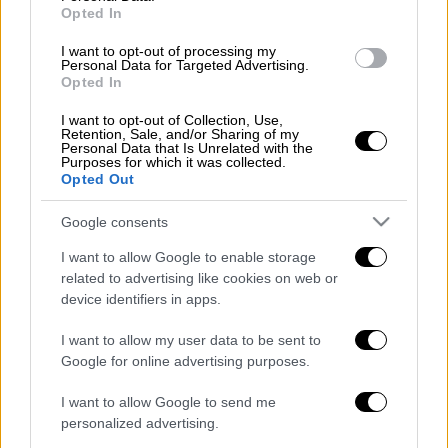
Μπελέρης στην «Η»: Απαιτούνται
Opted In
άμεσα μέτρα για την αντιμετώπιση
I want to opt-out of processing my
του δημογραφικού
Personal Data for Targeted Advertising.
Opted In
I want to opt-out of Collection, Use,
Retention, Sale, and/or Sharing of my
Personal Data that Is Unrelated with the
Παράλληλα, προστίθενται στις υπάρχουσες
Purposes for which it was collected.
Opted Out
ψηφιακές υπηρεσίες περίπου
7 εκατομμύρια
διαθέσιμα ραντεβού
, με στόχο την
Google consents
επιτάχυνση της διαδικασίας εύρεσης
I want to allow Google to enable storage
γιατρού σε δημόσια δομή σε χρόνο που,
related to advertising like cookies on web or
όπως τονίζεται, δεν έχει προηγούμενο. Η
device identifiers in apps.
νέα πλατφόρμα αναμένεται να τεθεί σε
I want to allow my user data to be sent to
πλήρη λειτουργία εντός των επόμενων
Google for online advertising purposes.
τριών εβδομάδων.
I want to allow Google to send me
personalized advertising.