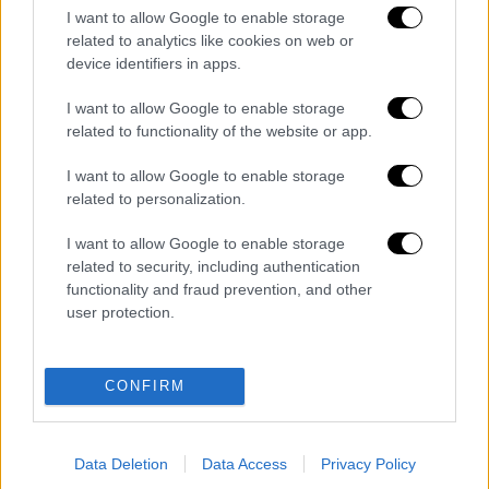
I want to allow Google to enable storage
related to analytics like cookies on web or
device identifiers in apps.
video
I want to allow Google to enable storage
related to functionality of the website or app.
I want to allow Google to enable storage
related to personalization.
Διαβάστε περισσότερα στο
imerisia.gr
I want to allow Google to enable storage
related to security, including authentication
Διαβάστε ακόμη
functionality and fraud prevention, and other
user protection.
«Δεν υπήρξε τεχνικό πρόβλημα»: Τι
κατέθεσαν οι δύο τραυματίες από τη
σύγκρουση των ελικοπτέρων στη Ψάθα
CONFIRM
Μακελειό στη Βόρεια Καρολίνα ύστερα από
πυροβολισμούς: Νεκροί και τραυματίες
Data Deletion
Data Access
Privacy Policy