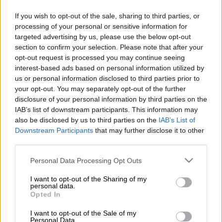
If you wish to opt-out of the sale, sharing to third parties, or
processing of your personal or sensitive information for
Προσθέστε το ΕΘΝΟΣ στη Google
targeted advertising by us, please use the below opt-out
section to confirm your selection. Please note that after your
Από 1/1/2026 το βραχιολάκι θα διατίθεται
opt-out request is processed you may continue seeing
interest-based ads based on personal information utilized by
σε όλα τα νοσοκομεία της χώρας, δήλωσε ο
us or personal information disclosed to third parties prior to
υπουργός Υγείας Άδωνις Γεωργιάδης στην
your opt-out. You may separately opt-out of the further
Ημερησία, στο πλαίσιο της
89ης ΔΕΘ
.
disclosure of your personal information by third parties on the
IAB’s list of downstream participants. This information may
also be disclosed by us to third parties on the
IAB’s List of
ΔΙΑΒΑΣΤΕ ΕΠΙΣΗΣ
Downstream Participants
that may further disclose it to other
third parties.
Πολιτική
|
06.09.2025 15:34
Please note that this website/app uses one or more Google
Τσιάρας στην «Η»: Είναι ιστορική
Personal Data Processing Opt Outs
services and may gather and store information including but
ευθύνη αυτής της κυβέρνησης να
not limited to your visit or usage behaviour. You may click to
I want to opt-out of the Sharing of my
δώσει λύση στο θέμα του ΟΠΕΚΕΠΕ
personal data.
grant or deny consent to Google and its third-party tags to
Opted In
use your data for below specified purposes in below Google
consent section.
I want to opt-out of the Sale of my
Πολιτική
|
06.09.2025 15:38
Personal Data.