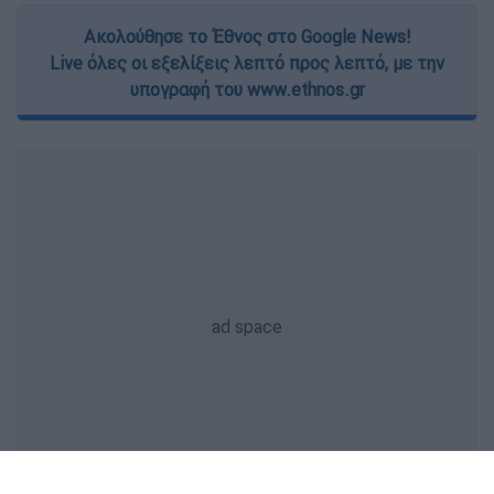
Ακολούθησε το Έθνος στο Google News!
Live όλες οι εξελίξεις λεπτό προς λεπτό, με την
υπογραφή του www.ethnos.gr