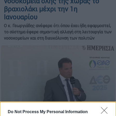
νοσοκομεία όλης της χώρας το
βραχιολάκι μέχρι την 1η
Ιανουαρίου
Ο κ. Γεωργιάδης ανέφερε ότι όπου έχει ήδη εφαρμοστεί,
το σύστημα έφερε σημαντική αλλαγή στη λειτουργία των
νοσοκομείων και στη διευκόλυνση των πολιτών
Do Not Process My Personal Information
Ο Άδωνις Γεωργιάδης - Video capture