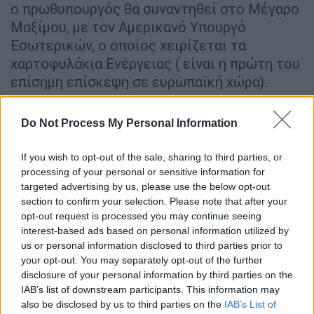
ο πρωθυπουργός θα συναντηθεί στο Μέγαρο
Μαξίμου, με τον Αμερικανό Υπουργό
Εσωτερικών, ο οποίος χειρίζεται τα
χαρτοφυλάκια Ενέργειας ( είναι η πρώτη του
επίσημη επίσκεψη σε ευρωπαϊκή χώρα).
Σχετικά με το τι σηματοδοτεί η κάθοδος της
Do Not Process My Personal Information
Chevron στον διαγωνισμό για έρευνες
υδρογονανθράκων
στην Ελλάδα, σε κοινό
If you wish to opt-out of the sale, sharing to third parties, or
σχήμα με τη
Helleniq Energy
, υπάρχουν
processing of your personal or sensitive information for
σημαντικά οφέλη.
Κυβερνητικές
πηγές
targeted advertising by us, please use the below opt-out
σημειώνουν πως εκτός από τα
section to confirm your selection. Please note that after your
opt-out request is processed you may continue seeing
πολλαπλασιαστικά οφέλη για την ελληνική
interest-based ads based on personal information utilized by
οικονομία και τα σημαντικά δημόσια έσοδα
us or personal information disclosed to third parties prior to
από δικαιώματα εκμετάλλευσης και
your opt-out. You may separately opt-out of the further
φορολογίας που θα έρθουν σε περίπτωση
disclosure of your personal information by third parties on the
IAB’s list of downstream participants. This information may
θετικών αποτελεσμάτων από τα πιθανά
also be disclosed by us to third parties on the
IAB’s List of
αποθέματα σε Ιόνιο και Κρήτη,
η Ελλάδα