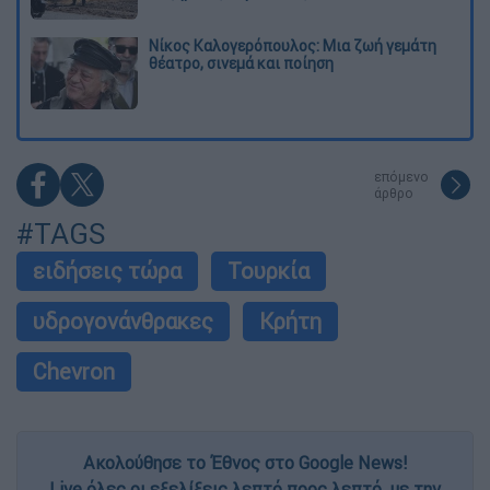
Νίκος Καλογερόπουλος: Μια ζωή γεμάτη
θέατρο, σινεμά και ποίηση
επόμενο
άρθρο
#TAGS
ειδήσεις τώρα
Τουρκία
υδρογονάνθρακες
Κρήτη
Chevron
Ακολούθησε το Έθνος στο Google News!
Live όλες οι εξελίξεις λεπτό προς λεπτό, με την