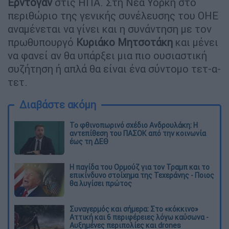
Ερντογάν
στις ΗΠΑ. Στη Νέα Υόρκη στο
περιθώριο της γενικής συνέλευσης του ΟΗΕ
αναμένεται να γίνει και η συνάντηση με τον
πρωθυπουργό
Κυριάκο Μητσοτάκη
και μένει
να φανεί αν θα υπάρξει μια πιο ουσιαστική
συζήτηση ή απλά θα είναι ένα σύντομο τετ-α-
τετ.
Διαβάστε ακόμη
Το φθινοπωρινό σχέδιο Ανδρουλάκη: Η
αντεπίθεση του ΠΑΣΟΚ από την κοινωνία
έως τη ΔΕΘ
Η παγίδα του Ορμούζ για τον Τραμπ και το
επικίνδυνο στοίχημα της Τεχεράνης - Ποιος
θα λυγίσει πρώτος
Συναγερμός και σήμερα: Στο «κόκκινο»
Αττική και 6 περιφέρειες λόγω καύσωνα -
Αυξημένες περιπολίες και drones