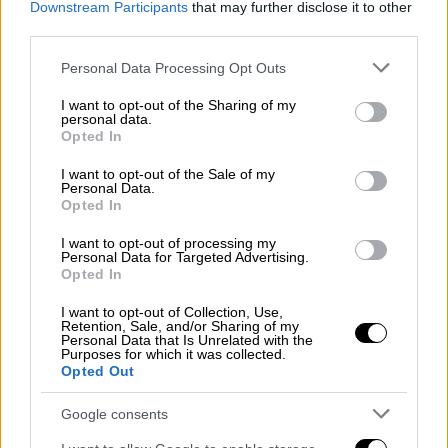
Downstream Participants
that may further disclose it to other
μπορεί να αποκτήσει ενεργειακή αυτάρκεια
third parties.
και άλλη βαρύτητα στον ενεργειακό χάρτη
.
Please note that this website/app uses one or more Google
Personal Data Processing Opt Outs
Να λειτουργήσει δηλαδή ως «
μαγνήτης
» για
services and may gather and store information including but
νέες επενδύσεις στον κλάδο της ενέργειας
not limited to your visit or usage behaviour. You may click to
I want to opt-out of the Sharing of my
personal data.
και της βιομηχανίας και ουσιαστικά να πάψει
grant or deny consent to Google and its third-party tags to
Opted In
use your data for below specified purposes in below Google
να είναι απλώς χώρα διέλευσης ενεργειακών
consent section.
πόρων και να έχει ρόλο παραγωγού και
I want to opt-out of the Sale of my
Personal Data.
εξαγωγέα.
Opted In
Στην κυβέρνηση εκτιμούν πως σημαντικά θα
I want to opt-out of processing my
Personal Data for Targeted Advertising.
είναι και τα
γεωπολιτικά
οφειλή
για τη
Opted In
χώρα. Ουσιαστικά σε μία περίοδο που η
I want to opt-out of Collection, Use,
Λιβύη και η
Τουρκία
αμφισβητούν τα
Retention, Sale, and/or Sharing of my
Personal Data that Is Unrelated with the
ελληνικά κυριαρχικά δικαιώματα στην
Purposes for which it was collected.
Opted Out
Ανατολική
Μεσόγειο
, η παρουσία ενός
αμερικανικού ενεργειακού κολοσσού
Google consents
λειτουργεί ως έμμεση στήριξη προς την