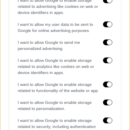
I want to allow Google to enable storage
Αθήνα. Ιδιαίτερη σημασία έχει το block
related to advertising like cookies on web or
«Νότια Κρήτης ΙΙ»,
μέρος του οποίου
device identifiers in apps.
επικαλύπτεται με την περιοχή του
τουρκολιβυκού
μνημονίου
. Αν αυτό
I want to allow my user data to be sent to
Google for online advertising purposes.
περιέλθει στην Chevron, θα συνιστά
πρακτική ακύρωση των τουρκικών χαρτών,
I want to allow Google to send me
επιβεβαιώνοντας ότι η μέση γραμμή, όπως
personalized advertising.
έχει θεσπιστεί από την ελληνική νομοθεσία
I want to allow Google to enable storage
και το διεθνές δίκαιο, είναι το πραγματικό
related to analytics like cookies on web or
όριο ανάμεσα στην Ελλάδα και τη Λιβύη.
device identifiers in apps.
Σε δηλώσεις του χθες ο υπουργός Ενέργειας
I want to allow Google to enable storage
και Περιβάλλοντος
Σταύρος
Παπασταύρου
related to functionality of the website or app.
υπογράμμισε πως «ανοίγει ένα νέο κεφάλαιο
I want to allow Google to enable storage
για την αξιοποίηση του υποθαλάσσιου
related to personalization.
ενεργειακού πλούτου της Πατρίδας μας» και
είπε πως «πρόκειται για μία εξέλιξη Ελπίδας
I want to allow Google to enable storage
και Προοπτικής για τη χώρα μας». Μάλιστα
related to security, including authentication