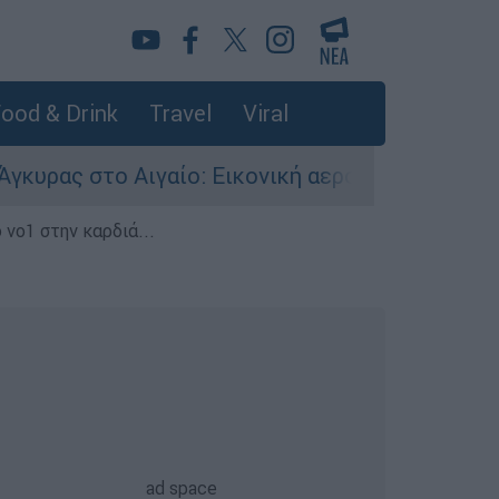
ood & Drink
Travel
Viral
ο Αιγαίο: Εικονική αερομαχία ανάμεσα σε ελλην
 νο1 στην καρδιά...