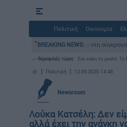
Πολιτική
Οικονομία
Ελ
ίγο που έχασε τη ζωή του στη σύγκρουση ελικο
BREAKING NEWS:
δημοφιλές τώρα:
Σου καίει το μυαλό: Το 
┋
Πολιτική
┋
12.09.2025 14:48
Newsroom
Λούκα Κατσέλη: Δεν είμ
αλλά έχει την ανάγκη ν