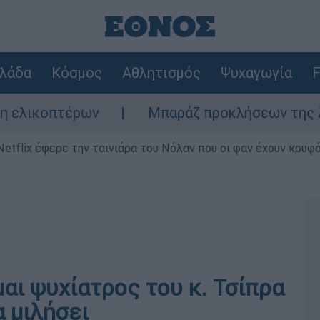
λάδα
Κόσμος
Αθλητισμός
Ψυχαγωγία
F
πτέρων
Μπαράζ προκλήσεων της Άγκυρας στ
Netflix έφερε την ταινιάρα του Νόλαν που οι φαν έχουν κρυφό
αι ψυχίατρος του κ. Τσίπρα
α μιλήσει