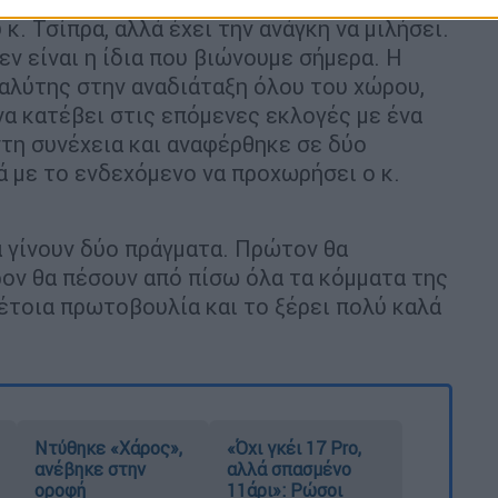
 κ. Τσίπρα, αλλά έχει την ανάγκη να μιλήσει.
ν είναι η ίδια που βιώνουμε σήμερα. Η
ταλύτης στην αναδιάταξη όλου του χώρου,
να κατέβει στις επόμενες εκλογές με ένα
τη συνέχεια και αναφέρθηκε σε δύο
 με το ενδεχόμενο να προχωρήσει ο κ.
θα γίνουν δύο πράγματα. Πρώτον θα
ον θα πέσουν από πίσω όλα τα κόμματα της
έτοια πρωτοβουλία και το ξέρει πολύ καλά
Ντύθηκε «Χάρος»,
«Όχι γκέι 17 Pro,
ανέβηκε στην
αλλά σπασμένο
οροφή
11άρι»: Ρώσοι