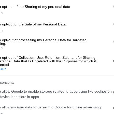
μοι θα μπορούν να βάζουν κάμερες
o opt-out of the Sharing of my personal data.
σουν οι κλήσεις στα κινητά
In
o opt-out of the Sale of my Personal Data.
In
για τη διάταξη για πρόσβαση στις
οέδρου του ΔΣΑ και η απάντηση του
to opt-out of processing my Personal Data for Targeted
ing.
In
o opt-out of Collection, Use, Retention, Sale, and/or Sharing
ersonal Data that Is Unrelated with the Purposes for which it
lected.
Out
ς ο πρώην πρωθυπουργός είναι εν ενεργεία
ς χαρακτηριστικά πως είναι «άλλο να
consents
ωθυπουργοί κινούνται πολιτικά- και άλλο να
αν εισαι βουλευτής
ενός υπάρχοντος
o allow Google to enable storage related to advertising like cookies on
evice identifiers in apps.
 ωριμότητα, τη γνώση και την εμπειρία για
είναι έτοιμος να κάνει ένα διαφορετικό
o allow my user data to be sent to Google for online advertising
άνει».
s.