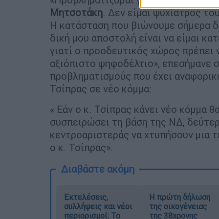
Μητσοτάκη
. Δεν είμαι ψυχίατρος του
Η κατάσταση που βιώνουμε σήμερα δε
δική μου αποστολή είναι να είμαι κα
γιατί ο προοδευτικός χώρος πρέπει 
αξιόπιστο ψηφοδέλτιο», επεσήμανε σ
προβληματισμούς που έχει αναφορικά
Τσίπρας σε νέο κόμμα:
« Εάν ο κ. Τσίπρας κάνει νέο κόμμα 
συσπειρώσει τη βάση της ΝΔ, δεύτερ
κεντροαριστεράς να χτυπήσουν μια τ
ο κ. Τσίπρας».
Διαβάστε ακόμη
Εκτελέσεις,
Η πρώτη δήλωση
συλλήψεις και νέοι
της οικογένειας
περιορισμοί: Το
της 38χρονης