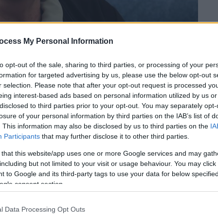
ocess My Personal Information
to opt-out of the sale, sharing to third parties, or processing of your per
formation for targeted advertising by us, please use the below opt-out s
r selection. Please note that after your opt-out request is processed y
eing interest-based ads based on personal information utilized by us or
 το ΕΘΝΟΣ στη Google
disclosed to third parties prior to your opt-out. You may separately opt-
losure of your personal information by third parties on the IAB’s list of
. This information may also be disclosed by us to third parties on the
IA
γίας νέου κόμματος από τον
Αλέξη Τσίπρα
Participants
that may further disclose it to other third parties.
Λούκα Κατσέλη
, η οποία εκτίμησε σε
ν παρούσα πολιτική συγκυρία, μία τέτοια
 that this website/app uses one or more Google services and may gath
including but not limited to your visit or usage behaviour. You may click 
τία
.
 to Google and its third-party tags to use your data for below specifi
ogle consent section.
l Data Processing Opt Outs