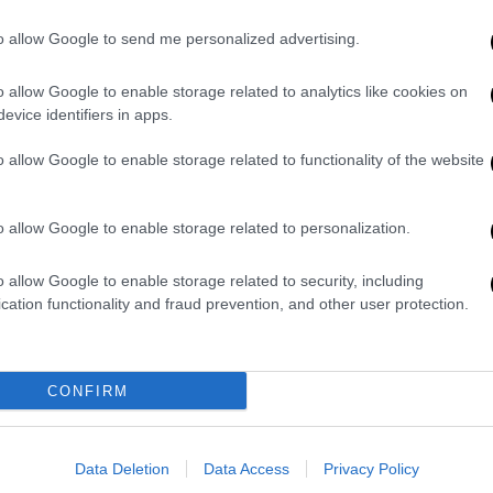
άζω τον προβληματισμό, γιατί ξαφνικά
to allow Google to send me personalized advertising.
 γίνεται συστηματικά εδώ και μήνες ενός
υσικό ένας άνθρωπος που είχε φύγει από
o allow Google to enable storage related to analytics like cookies on
evice identifiers in apps.
γκη να καταθέσει τις απόψεις του. Να
 ο κ. Καραμανλής και ο κ. Σαμαράς».
o allow Google to enable storage related to functionality of the website
μέσω δημοσκοπήσεων κάτι που δεν υπάρχει
α τον προβληματίζει. Δεν έχουμε ένδειξη
o allow Google to enable storage related to personalization.
ν ο κ. Τσίπρας θελήσει να το κάνει, θα το
ργός και πρόσθεσε:
o allow Google to enable storage related to security, including
cation functionality and fraud prevention, and other user protection.
εργο. Είναι φυσικό ένας πρώην
ει η κυβέρνηση, να αντλεί ψήφους και
ν παιχτεί στα ΜΜΕ πως η μόνη
CONFIRM
ου ή ο κ. Τσίπρας, αυτό δημιουργεί κλίμα
ωπα που εμένα με προβληματίζει
».
Data Deletion
Data Access
Privacy Policy
ς η συζήτηση αυτή ευνοεί
τον κ.