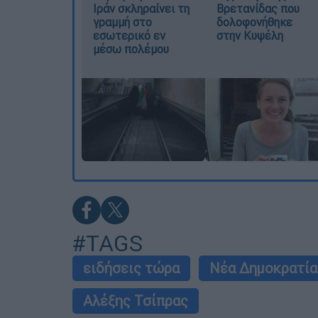
Ιράν σκληραίνει τη
Βρετανίδας που
γραμμή στο
δολοφονήθηκε
εσωτερικό εν
στην Κυψέλη
μέσω πολέμου
#TAGS
ειδήσεις τώρα
Νέα Δημοκρατία
Αλέξης Τσίπρας