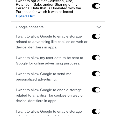
I want to opt-out of Collection, Use,
Μητσοτάκης λέγοντας «Ως
Έλληνες
, μας
Retention, Sale, and/or Sharing of my
Personal Data that Is Unrelated with the
ντροπιάζει διπλά η στάση του κ. Μητσοτάκη,
Purposes for which it was collected.
που μιλάει για "τη σωστή πλευρά της
Opted Out
ιστορίας", αλλά μπλοκάρει τις κυρώσεις
Google consents
κατά της ισραηλινής κυβέρνησης και αγνοεί
επιδεικτικά τον όλεθρο που βιώνουν οι
I want to allow Google to enable storage
related to advertising like cookies on web or
Παλαιστίνιοι, προσβάλλοντας τον λαό μας,
device identifiers in apps.
τις αρχές, την ιστορία και τους αγώνες του»,
καταλήγει ο Αλέξης Τσίπρας.
I want to allow my user data to be sent to
Google for online advertising purposes.
I want to allow Google to send me
personalized advertising.
I want to allow Google to enable storage
related to analytics like cookies on web or
device identifiers in apps.
I want to allow Google to enable storage