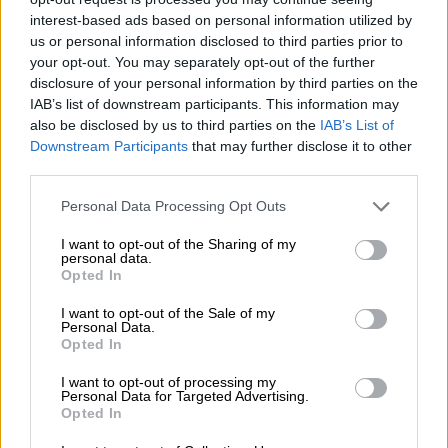
το σκάνδαλο ΟΠΕΚΕΠΕ: «Η
interest-based ads based on personal information utilized by
κυβέρνηση έκανε μεθοδεύσεις για να
us or personal information disclosed to third parties prior to
μην βγουν στο φως στοιχεία»
your opt-out. You may separately opt-out of the further
disclosure of your personal information by third parties on the
IAB’s list of downstream participants. This information may
also be disclosed by us to third parties on the
IAB’s List of
Downstream Participants
that may further disclose it to other
Ο
Αλέξης
Τσίπρας
σημειώνει ότι η βίαιη
third parties.
επίθεση εναντίον τους είναι μια από τις
Please note that this website/app uses one or more Google
χιλιάδες που βιώνει καθημερινά ο
Personal Data Processing Opt Outs
services and may gather and store information including but
παλαιστινιακός λαός, «ο οποίος σφαγιάζεται
not limited to your visit or usage behaviour. You may click to
I want to opt-out of the Sharing of my
και λιμοκτονεί με επιλογή της
κυβέρνησης
personal data.
grant or deny consent to Google and its third-party tags to
Opted In
Νετανιάχου
και υπό την ανοχή της διεθνούς
use your data for below specified purposes in below Google
consent section.
κοινότητας».
I want to opt-out of the Sale of my
Personal Data.
Opted In
Και τονίζει ότι «ως ευρωπαίους πολίτες,
μας ντροπιάζει η στάση της ΕΕ, που αρνείται
I want to opt-out of processing my
Personal Data for Targeted Advertising.
να επιβάλει κυρώσεις στο Ισραήλ» και
Opted In
επιτίθεται στην συνέχεια στον Κυριάκο