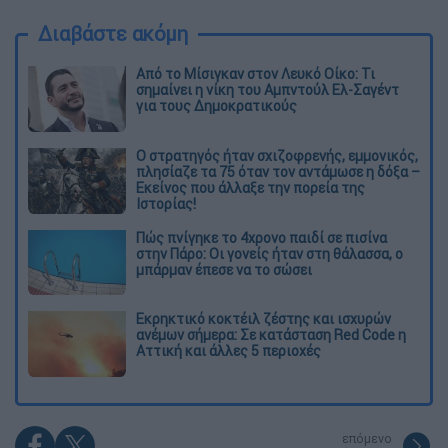
Διαβάστε ακόμη
Από το Μίσιγκαν στον Λευκό Οίκο: Τι
σημαίνει η νίκη του Αμπντούλ Ελ-Σαγέντ
για τους Δημοκρατικούς
O στρατηγός ήταν σχιζοφρενής, εμμονικός,
πλησίαζε τα 75 όταν τον αντάμωσε η δόξα –
Εκείνος που άλλαξε την πορεία της
Ιστορίας!
Πώς πνίγηκε το 4χρονο παιδί σε πισίνα
στην Πάρο: Οι γονείς ήταν στη θάλασσα, ο
μπάρμαν έπεσε να το σώσει
Εκρηκτικό κοκτέιλ ζέστης και ισχυρών
ανέμων σήμερα: Σε κατάσταση Red Code η
Αττική και άλλες 5 περιοχές
επόμενο