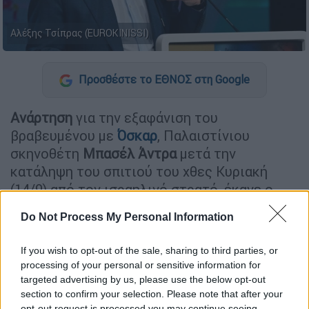
Αλέξης Τσίπρας (EUROKINISSI)
Προσθέστε το ΕΘΝΟΣ στη Google
Ανάρτηση
για την εξαφάνιση του
βραβευμένου με
Όσκαρ
, Παλαιστίνιου
σκηνοθέτη
Μπασέλ Άντρα
μετά την
κατάληψη του σπιτιού του χθες Κυριακή
(14/9) από τον ισραηλινό στρατό, έκανε ο
Αλέξης Τσίπρας
.
Do Not Process My Personal Information
ΔΙΑΒΑΣΤΕ ΕΠΙΣΗΣ
If you wish to opt-out of the sale, sharing to third parties, or
processing of your personal or sensitive information for
Πολιτική
|
15.09.2025 10:12
targeted advertising by us, please use the below opt-out
Ζωή Κωνσταντοπούλου στο OPEN για
section to confirm your selection. Please note that after your
opt-out request is processed you may continue seeing