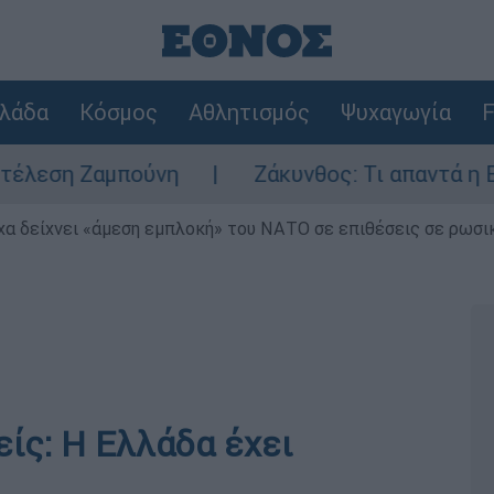
λάδα
Κόσμος
Αθλητισμός
Ψυχαγωγία
F
πούνη
Ζάκυνθος: Τι απαντά η ΕΛΑΣ για του
α δείχνει «άμεση εμπλοκή» του ΝΑΤΟ σε επιθέσεις σε ρωσι
ίς: Η Ελλάδα έχει