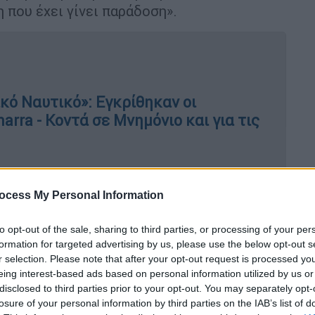
 που έχει γίνει παράδοση».
κό Ναυτικό»: Εγκρίθηκαν οι
arra - Κοντά σε Μνημόνιο και για τις
ocess My Personal Information
υ
που έχει κάνει η ελληνική οικονομία,
to opt-out of the sale, sharing to third parties, or processing of your per
formation for targeted advertising by us, please use the below opt-out s
eet Journal, όπου συνομίλησε με την
r selection. Please note that after your opt-out request is processed y
 συζήτηση να έχει τίτλο: «Έχει επανέλθει η
eing interest-based ads based on personal information utilized by us or
disclosed to third parties prior to your opt-out. You may separately opt-
 πως «αυτό το ερώτημα πρέπει να το
losure of your personal information by third parties on the IAB’s list of
ρέψει για τα καλά».