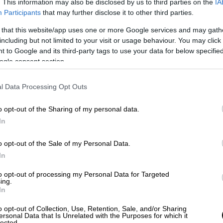
. This information may also be disclosed by us to third parties on the
IA
Participants
that may further disclose it to other third parties.
φανοι
και ταυτόχρονα κάνει τη δουλειά μου
πόμενα βήματα σε αυτό το συναρπαστικό
 that this website/app uses one or more Google services and may gath
including but not limited to your visit or usage behaviour. You may click 
βρισκόταν στο χείλος της χρεοκοπίας να
 to Google and its third-party tags to use your data for below specifi
τερες οικονομίες στην Ευρώπη»,
ogle consent section.
l Data Processing Opt Outs
ταν με 1%, η Ελλάδα δανειζόταν με 10% και
δας είναι κάτω από το κόστος δανεισμού
o opt-out of the Sharing of my personal data.
θα στοιχημάτιζαν ότι αυτό θα μπορούσε να
In
τητα του ελληνικού λαού
και το αντίκτυπο
μική πολιτική», προσέθεσε.
o opt-out of the Sale of my Personal Data.
In
λληνική οικονομία
μεγαλώνει με διπλάσιο
 προσελκύει συνεχώς άμεσες επενδύσεις
to opt-out of processing my Personal Data for Targeted
ing.
πό 30 δισ. άμεσων επενδύσεων στη χώρα τα
In
 ανθίζει. «Έχουμε καλωσορίσει και θα
o opt-out of Collection, Use, Retention, Sale, and/or Sharing
ύρια ανθρώπους
και θα είναι ακόμη μία
ersonal Data that Is Unrelated with the Purposes for which it
lected.