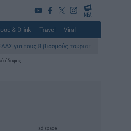
ood & Drink
Travel
Viral
ς 8 βιασμούς τουριστριών - «Μόνο 3 περιστατικ
κό έδαφος