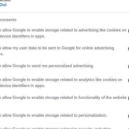
είπε χαρακτηριστικά.
Out
 ανοίξει την αμερικανική αγορά
, έχουμε
consents
προς το αεροδρόμιο Αθηνών, αλλά αυτή η
όνο με τον τουρισμό, έχει να κάνει με τις
o allow Google to enable storage related to advertising like cookies on
, η Ελλάδα γίνεται ένας πόλος για την
evice identifiers in apps.
o allow my user data to be sent to Google for online advertising
s.
 κερδοσκοπικών
-
ιδιωτικών πανεπιστημίων
αι «υπερήφανος» για τη μεταρρύθμιση και
to allow Google to send me personalized advertising.
«εκπαιδευτικός πόλος» που θα προσελκύσει
o allow Google to enable storage related to analytics like cookies on
evice identifiers in apps.
τήμια ανοίγονται προς το
εξωτερικό
και
o allow Google to enable storage related to functionality of the website
κτικών εταιρικών σχέσεων που προσφέρουν
σε.
o allow Google to enable storage related to personalization.
 στην
επιστροφή των Ελλήνων
από το
ου τομέα της τεχνολογίας με πολλές
o allow Google to enable storage related to security, including