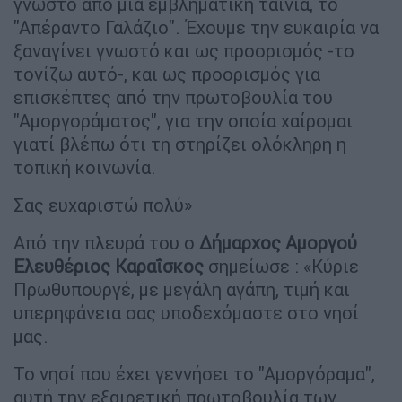
γνωστό από μια εμβληματική ταινία, το
"Απέραντο Γαλάζιο". Έχουμε την ευκαιρία να
ξαναγίνει γνωστό και ως προορισμός -το
τονίζω αυτό-, και ως προορισμός για
επισκέπτες από την πρωτοβουλία του
"Αμοργοράματος", για την οποία χαίρομαι
γιατί βλέπω ότι τη στηρίζει ολόκληρη η
τοπική κοινωνία.
Σας ευχαριστώ πολύ»
Από την πλευρά του ο
Δήμαρχος Αμοργού
Ελευθέριος Καραΐσκος
σημείωσε : «Κύριε
Πρωθυπουργέ, με μεγάλη αγάπη, τιμή και
υπερηφάνεια σας υποδεχόμαστε στο νησί
μας.
Το νησί που έχει γεννήσει το "Αμοργόραμα",
αυτή την εξαιρετική πρωτοβουλία των