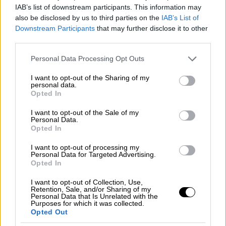
χρηματοδοτικά εργαλεία, τα οποία να
IAB’s list of downstream participants. This information may
also be disclosed by us to third parties on the
IAB’s List of
αφορούν ειδικά τη νησιωτικότητα και να μην
Downstream Participants
that may further disclose it to other
περιορίζονται αυτά μόνο στα χρηματοδοτικά
third parties.
εργαλεία της Σύγκλισης, το ΕΣΠΑ δηλαδή, το
Please note that this website/app uses one or more Google
οποίο προφανώς είναι σχεδιασμένο για να
Personal Data Processing Opt Outs
services and may gather and store information including but
καλύπτει και άλλου είδους ανάγκες.
not limited to your visit or usage behaviour. You may click to
I want to opt-out of the Sharing of my
personal data.
grant or deny consent to Google and its third-party tags to
Διατρέχοντας την παρουσίαση, σας άκουγα,
Opted In
use your data for below specified purposes in below Google
και αν σκεφτείτε ότι αντίστοιχα
consent section.
I want to opt-out of the Sale of my
προβλήματα -το έλεγα στον Επίτροπο ο
Personal Data.
Opted In
οποίος είναι από την Κύπρο-, αν σκεφτούμε
λίγο από τις Βρυξέλλες τι σημαίνει ως
I want to opt-out of processing my
Personal Data for Targeted Advertising.
κυβέρνηση να πρέπει να διαχειριζόμαστε
Opted In
όλα αυτά τα ζητήματα τα οποία θέσατε για
I want to opt-out of Collection, Use,
παραπάνω από 110 κατοικημένα νησιά
στην
Retention, Sale, and/or Sharing of my
Personal Data that Is Unrelated with the
πατρίδα μας. Γιατί το κάθε νησί, ειδικά τα
Purposes for which it was collected.
μικρά νησιά, αντιμετωπίζει τις δικές του
Opted Out