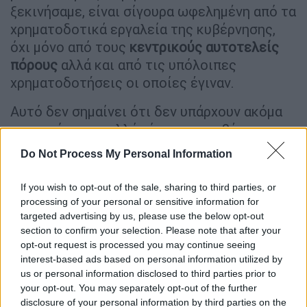
ξεκινήσαμε, είναι σίγουρα ωφελημένη από τα
χρηματοδοτικά εργαλεία της κυβέρνησης,
όχι μόνο από τους
κεντρικούς αυτοτελείς
πόρους
αλλά και από τις υπόλοιπες
χρηματοδοτήσεις οι οποίες έγιναν.
Αυτό δεν σημαίνει ότι δεν υπάρχουν ακόμα
εκκρεμότητες, αλλά σίγουρα η κυβέρνηση
έχει δρομολογήσει μία σειρά από μικρά και
Do Not Process My Personal Information
μεσαία έργα, τα οποία νομίζω ότι σταδιακά
αλλάζουν την ίδια την όψη του νησιού.
If you wish to opt-out of the sale, sharing to third parties, or
processing of your personal or sensitive information for
Και βέβαια, να τονίσω και να κάνω τη γέφυρα
targeted advertising by us, please use the below opt-out
με αυτά τα οποία είπε ο κ. Επίτροπος, ότι
section to confirm your selection. Please note that after your
προσδοκούμε από την Ευρωπαϊκή Ένωση να
opt-out request is processed you may continue seeing
interest-based ads based on personal information utilized by
μπορέσουμε στα πλαίσια του επόμενου
us or personal information disclosed to third parties prior to
Πολυετούς Δημοσιονομικού Πλαισίου
να
your opt-out. You may separately opt-out of the further
έχουμε και κάποια εξειδικευμένα
disclosure of your personal information by third parties on the