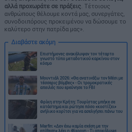
αλλά προχωράτε σε πράξεις
. Τέτοιους
ανθρώπους θέλουμε κοντά μας, συνεργάτες,
συνοδοιπόρους προκειμένου να δώσουμε το
καλύτερο στην πατρίδα μας».
Διαβάστε ακόμη
Επιστήμονες ανακάλυψαν τον τέταρτο
γνωστό τύπο μεταδοτικού καρκίνου στον
κόσμο
Μουντιάλ 2026: «Θα ανατινάξω τον Μέσι με
τέσσερις βόμβες» - Οι τρομοκρατικές
απειλές που ερεύνησε το FBI
Φρίκη στην Κρήτη: Τουρίστας μπήκε σε
κατάστημα και ρώτησε πόσο «κοστίζει»
ανήλικο κορίτσι για να ασελγήσει πάνω του
Marfin: «Δεν έχω καμία σχέση με την
επίθεση» λέει η 46χρονη - Τι αποκάλυψε