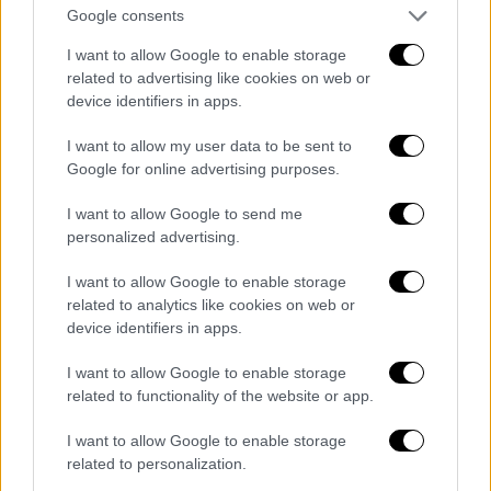
ιδιαιτερότητες, θέλει τη δική του φροντίδα,
Google consents
τη δική του προσοχή. Και αυτό το οποίο για
εμάς μπορεί να φαντάζει μικρό για εσάς
I want to allow Google to enable storage
related to advertising like cookies on web or
είναι πολύ σημαντικό και επηρεάζει την
device identifiers in apps.
καθημερινότητά σας.
I want to allow my user data to be sent to
Να πω δυο κουβέντες για τα ζητήματα της
Google for online advertising purposes.
υγείας. Χαίρομαι γιατί υπάρχει αποτύπωμα
του Ταμείου Ανάκαμψης και στο κέντρο
I want to allow Google to send me
personalized advertising.
υγείας της Αμοργού, το οποίο όταν το δείτε
ολοκληρωμένο θα αντιληφθείτε τη σημασία
I want to allow Google to enable storage
του, γιατί και θα επεκταθεί και θα είναι
related to analytics like cookies on web or
πλήρως εκσυγχρονισμένο. Όπου έχουμε δει
device identifiers in apps.
τέτοιες δράσεις να δρομολογούνται υπάρχει
I want to allow Google to enable storage
πάντα μία πολύ θετική ανταπόκριση από την
related to functionality of the website or app.
τοπική κοινωνία.
I want to allow Google to enable storage
Αυτό, προφανώς, δεν ακυρώνει τη διαρκή
related to personalization.