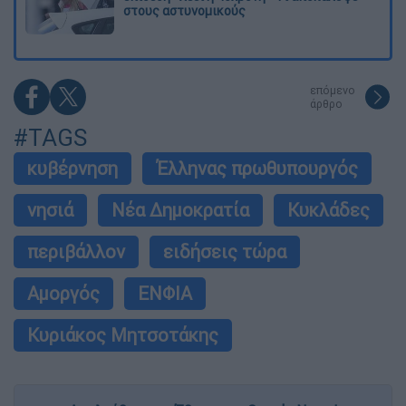
στους αστυνομικούς
επόμενο
άρθρο
#TAGS
κυβέρνηση
Έλληνας πρωθυπουργός
νησιά
Νέα Δημοκρατία
Κυκλάδες
περιβάλλον
ειδήσεις τώρα
Αμοργός
ΕΝΦΙΑ
Κυριάκος Μητσοτάκης