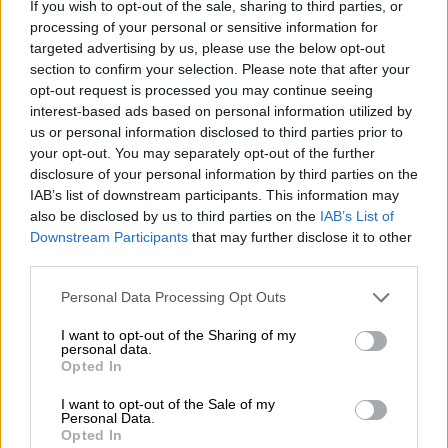
If you wish to opt-out of the sale, sharing to third parties, or
πραγματικά είναι η πατρίδα μας.
processing of your personal or sensitive information for
targeted advertising by us, please use the below opt-out
Περνώ στις ρυθμίσεις για τη νόμιμη
section to confirm your selection. Please note that after your
μετανάστευση, που αποτελούν την άλλη όψη
opt-out request is processed you may continue seeing
interest-based ads based on personal information utilized by
της αυστηρής αλλά δίκαιης μεταναστευτικής
us or personal information disclosed to third parties prior to
μας πολιτικής. Εδώ να σημειώσω ότι για
your opt-out. You may separately opt-out of the further
δεύτερο συνεχόμενο μήνα τα νέα μέτρα
disclosure of your personal information by third parties on the
αποτροπής παράνομων μεταναστευτικών
IAB’s list of downstream participants. This information may
also be disclosed by us to third parties on the
IAB’s List of
ροών φέρνουν θετικά αποτελέσματα με
Downstream Participants
that may further disclose it to other
σημαντικά μειωμένες ροές στα θαλάσσια
third parties.
σύνορά μας. Το νέο πλαίσιο νόμιμης
Please note that this website/app uses one or more Google
μετανάστευσης έχει τρεις άξονες. Καταρχάς,
Personal Data Processing Opt Outs
services and may gather and store information including but
απλοποιούμε πολλές διαδικασίες για την
not limited to your visit or usage behaviour. You may click to
I want to opt-out of the Sharing of my
personal data.
υποδοχή εργαζόμενων από άλλα κράτη, σε
grant or deny consent to Google and its third-party tags to
Opted In
τομείς όπως η αγροτική παραγωγή, ο
use your data for below specified purposes in below Google
consent section.
τουρισμός και οι κατασκευές όπου
I want to opt-out of the Sale of my
Personal Data.
καταγράφονται οι μεγαλύτερες ελλείψεις σε
Opted In