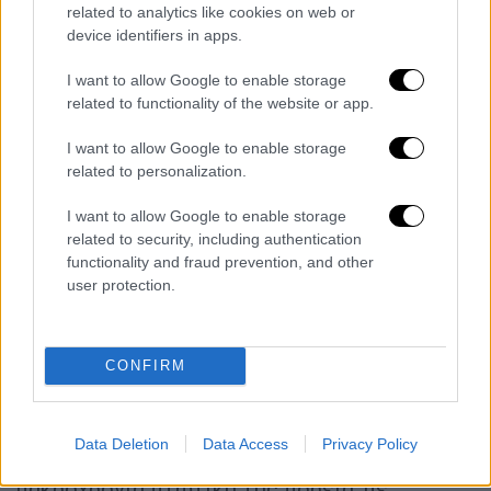
ρυθμούς ανάπτυξης της οικονομίας μας στα
related to analytics like cookies on web or
ίδια και γιατί όχι σε υψηλότερα επίπεδα.
device identifiers in apps.
Στα νεότερα από τον χώρο της εργασίας, η
I want to allow Google to enable storage
ανεργία τον Αύγουστο υποχώρησε στο 8,1%.
related to functionality of the website or app.
Σύμφωνα με την ΕΛΣΤΑΤ οι άνεργοι φέτος
ήταν 72.352 λιγότεροι σε σχέση με τον
I want to allow Google to enable storage
Αύγουστο του 2024 και κατά 11.542 άτομα σε
related to personalization.
σχέση με τον Ιούλιο του 2025 (-2,9%). Το
I want to allow Google to enable storage
ποσοστό ανεργίας ανέρχεται σε 6,1% για
related to security, including authentication
τους άνδρες και 10,6% για τις γυναίκες, με
functionality and fraud prevention, and other
τη διαχρονική τάση να υποδεικνύει σύγκλιση
user protection.
των ποσοστών μεταξύ των δύο φύλων.
Ακόμη, το ποσοστό ανεργίας ανέρχεται σε
CONFIRM
19,0% για την ηλικιακή ομάδα 15–24 και 7,5%
για την ομάδα 25–74, με τη μεταξύ τους
απόκλιση να μειώνεται επίσης διαχρονικά.
Data Deletion
Data Access
Privacy Policy
Συνολικά, η ανεργία συνεχίζει τη
μακροχρόνια πτωτική της πορεία, με