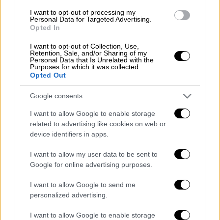
χέρια. Ο δεύτερος άξονας αφορά την
I want to opt-out of processing my
προσέλκυση προσωπικού υψηλής
Personal Data for Targeted Advertising.
Opted In
εξειδίκευσης (σπουδαστές, φοιτητές και
λήπτες ιατρικών υπηρεσιών) με μια σειρά
I want to opt-out of Collection, Use,
Retention, Sale, and/or Sharing of my
«έξυπνων» εθνικών θεωρήσεων όπως η tech
Personal Data that Is Unrelated with the
και η talent visa, ενώ ο τρίτος άξονας
Purposes for which it was collected.
Opted Out
επιδιώκει να αξιοποιήσει ως ανθρώπινο
δυναμικό στην εγχώρια αγορά εργασίας τους
Google consents
δικαιούχους ασύλου (είναι περίπου 20.000
I want to allow Google to enable storage
αυτή τη στιγμή οι έχοντες προσφυγικό
related to advertising like cookies on web or
προφίλ). Η ενίσχυση των νόμιμων οδών
device identifiers in apps.
μετανάστευσης εξασφαλίζει ότι εμείς και
I want to allow my user data to be sent to
όχι τα κυκλώματα αποφασίζουμε ποιοι θα
Google for online advertising purposes.
έρθουν, με ποιους όρους και για πόσο καιρό,
με βασικό στόχο να καλύψουμε τα κενά που
I want to allow Google to send me
υπάρχουν σε συγκεκριμένους κλάδους της
personalized advertising.
αγοράς εργασίας και να διατηρήσουμε τους
I want to allow Google to enable storage