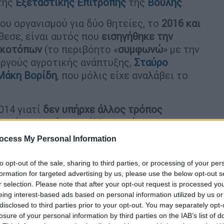
 της
Εξεταστικής Επιτροπής
της
Βουλής
.
ου οργανισμού για δύο θητείες, το
2016 και
θεσε, είναι αυτός που
εισηγήθηκε την
κοτόπων
(το περιβόητο «
συμφωνώ
» με την
ργούς αγροτικής ανάπτυξης,
Σταύρο
Μάκη Βορίδη
, που μόλις είχε αναλάβει το
014 γιατί
δεν υπήρχε άλλος τρόπος
ον έναν νομό στον άλλον, υπήρχε
θεί», είπε. Βασικό και κομβικό πρόβλημα
ocess My Personal Information
τήρισε τα ΚΥΔ (Κέντρα Υποδοχής
ορέας απόσβεσης ανεργίας γεωπόνων. Έχει
to opt-out of the sale, sharing to third parties, or processing of your per
λλά
εκεί που θέλαμε 200-250 είχαμε στο
formation for targeted advertising by us, please use the below opt-out s
r selection. Please note that after your opt-out request is processed y
 έτος διαγωνισμούς οδήγησε σε παραβατικά
eing interest-based ads based on personal information utilized by us or
. Δεν μπορείς να έχεις ένα κτηνοτροφικό
disclosed to third parties prior to your opt-out. You may separately opt-
 Όταν υ
πάρχει ΚΥΔ, στο Γαϊδουρονήσι και
losure of your personal information by third parties on the IAB’s list of