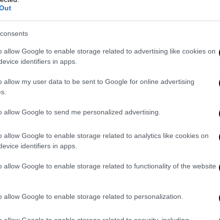
χος ξεκίνησε το 2018, όταν ήταν πρόεδρος,
Out
αίτησή του, τον Ιούνιο της ίδιας χρονιάς
κελο στον διάδοχό του, Γρηγόρη Βάρρα,
ο
consents
ις εισαγγελικές Αρχές.
o allow Google to enable storage related to advertising like cookies on
evice identifiers in apps.
είχε από τον Βαγγέλη Αποστόλου
ήταν να
 ότι, ούτε στην πρώτη, ούτε στη δεύτερη
o allow my user data to be sent to Google for online advertising
ι υπουργοί του ΣΥΡΙΖΑ δεν παρέμβαιναν
s.
αρακτηριστικά. Τέλος, ερωτώμενος για τις
to allow Google to send me personalized advertising.
ωσης στον ΟΠΕΚΕΠΕ απάντησε αρνητικά,
αι παραβατικές συμπεριφορές.
o allow Google to enable storage related to analytics like cookies on
να υπάρχουν, όπως υπάρχουν στην εφορία,
evice identifiers in apps.
o allow Google to enable storage related to functionality of the website
"συμφωνώ" στον Βορίδη- Εστία
o allow Google to enable storage related to personalization.
ρόεδρο του ΟΠΕΚΕΠΕ επί ΣΥΡΙΖΑ
(2016-
o allow Google to enable storage related to security, including