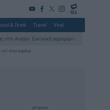
ood & Drink
Travel
Viral
ο: Εικονική αερομαχία ανάμεσα σε ελληνικά και
 νο1 στην καρδιά...