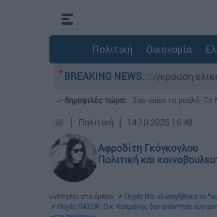
Πολιτική
Οικονομία
Ελ
 έχασε τη ζωή του στη σύγκρουση ελικοπτέρων
BREAKING NEWS:
δημοφιλές τώρα:
Σου καίει το μυαλό: Το 
┋
Πολιτική
┋
14.10.2025 16:48
Αφροδίτη Γκόγκογλου
Πολιτική και κοινοβουλευ
Ενότητες στο άρθρο:
📌 Πηγές ΝΔ: «Εισηγήθηκα το "
📌 Πηγές ΠΑΣΟΚ: Ο κ. Καπρέλης δεν απάντησε ουσια