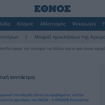
λάδα
Κόσμος
Αθλητισμός
Ψυχαγωγία
F
Μπαράζ προκλήσεων της Άγκυρας στο Αιγαί
Netflix έφερε την ταινιάρα του Νόλαν που οι φαν έχουν κρυφό
τική συντάκτρια
συμφωνώ" στον Βορίδη- Εστία του προβλήματος τα ΚΥΔ»
στικά στις ερωτήσεις του ΠΑΣΟΚ – Ο ΟΠΕΚΕΠΕ διοικούνταν