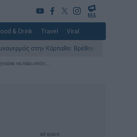
ood & Drink
Travel
Viral
ην Κάρπαθο: Βρέθηκαν παλιά πυρομαχικά στο Αρ
τούσε να πάει σπίτι...