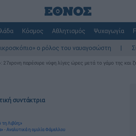
λάδα
Κόσμος
Αθλητισμός
Ψυχαγωγία
F
» ο ρόλος του ναυαγοσώστη
Συναγερμός στ
 27χρονη παρέσυρε νύφη λίγες ώρες μετά το γάμο της και ζη
τική συντάκτρια
 τη Λιβύη;»
α» - Αναλυτικά η ομιλία Φάμελλου