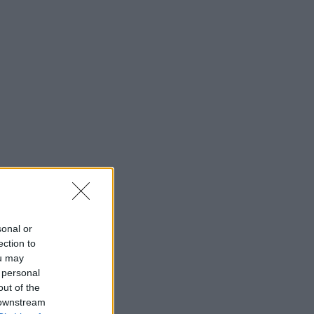
sonal or
ection to
ou may
 personal
out of the
 downstream