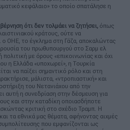
ωματικό κεφάλαιο» το οποίο σπατάλησε η
έρνηση ότι δεν τολμάει να ζητήσει,
όπως
λαιστινιακού κράτους, ούτε να
ι ο ΟΗΕ, το έγκλημα στη Γάζα, αποκαλώντας
αρουσία του πρωθυπουργού στο Σαρμ ελ
ή πολιτική με όρους «επικοινωνίας και όχι
που η Ελλάδα «υποχωρεί», η Τουρκία
ίται να παίξει σημαντικό ρόλο και στη
αρακτήρισε, μάλιστα, «ντροπιαστική» και
ποστήριξη του Νετανιάχου από την
ει αυτή η συνεδρίαση στην δέσμευση για
τους και στην καταδίκη οποιασδήποτε
ασκώντας κριτική στο σχέδιο Τραμπ. Η
και τα εθνικά μας θέματα, αφήνοντας αιχμές
συμπολίτευσης που εμφανίζονται ως