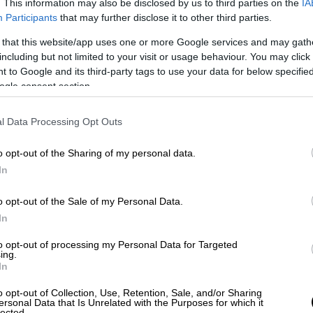
. This information may also be disclosed by us to third parties on the
IA
, διερωτήθηκε: «Ο κ.
Πλεύρης
δεν εκδιώχθη
Participants
that may further disclose it to other third parties.
έγινε επί της κυβέρνησής σας; Το καλώδιο
.
Μητσοτάκη
; Η απουσία μας από όλες τις
 that this website/app uses one or more Google services and may gath
including but not limited to your visit or usage behaviour. You may click 
υβέρνησης του κ.
Μητσοτάκη
;». Όλα αυτά
 to Google and its third-party tags to use your data for below specifi
ά έδρανα, «είναι το προσωπικό σας
ogle consent section.
l Data Processing Opt Outs
χρόνια δεν παίζει απλά άμυνα.
οτύπωμα της χώρας συρρικνώνεται», ενώ
o opt-out of the Sharing of my personal data.
ΖΑ
, σημείωσε ότι αυτή άφησε κεφάλαιο στην
In
αναλώσατε άσκοπα». Συνεχίζοντας, σημείωσε
τσοτάκη
είναι αυτή που δεν τολμά να
o opt-out of the Sale of my Personal Data.
αρακτηρίζει ο
ΟΗΕ
. Δεν τολμά να
In
 82% των χωρών του
ΟΗΕ
έχουν
to opt-out of processing my Personal Data for Targeted
ing.
In
όνισε πως, η βιώσιμη λύση, είναι η
o opt-out of Collection, Use, Retention, Sale, and/or Sharing
ους, για την οποία ζήτησε τη δέσμευση του
ersonal Data that Is Unrelated with the Purposes for which it
lected.