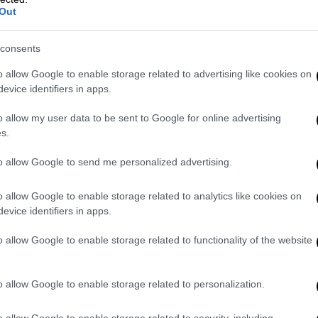
 της συζήτησης των πολιτικών αρχηγών.
Out
η, που θεωρώ ότι είναι ντροπιαστική
ε και πρόσθεσε ότι, ένα δεύτερο ζήτημα,
consents
«Δεν είναι βαριά λέξη», είπε και πρόσθεσε
o allow Google to enable storage related to advertising like cookies on
 πραγματικούς εγκλήματος που έχει
evice identifiers in apps.
ατηγορώντας τον
Κυριάκο
Μητσοτάκη
ότι
ενιαμίν
Νετανιάχου
.
o allow my user data to be sent to Google for online advertising
s.
τε; Ακούσατε την επίθεση στην επιστήμη,
to allow Google to send me personalized advertising.
ία των κρατών, στα δικαιώματα των πολιτών,
κρατικά δικαιώματα; Το δίκαιου του
o allow Google to enable storage related to analytics like cookies on
ει το διεθνές δίκαιο. Δεν μας απασχολεί
evice identifiers in apps.
ι εξέφρασε την ανησυχία του για την
να είναι παρακολούθημα των χειρισμών των
o allow Google to enable storage related to functionality of the website
κρανικό, πρέπει να λυθεί μέσω της
ope
, για το οποίο εξέφρασε τη διαφωνία
o allow Google to enable storage related to personalization.
αιρεί κρίσιμους πόρους από τον κοινωνικό
o allow Google to enable storage related to security, including