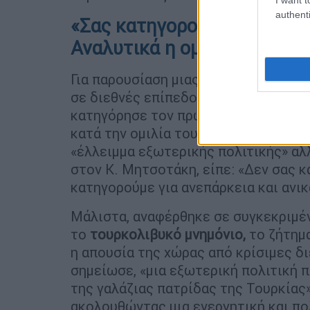
authenti
«Σας κατηγορούμε για ανεπά
Αναλυτικά η ομιλία Φάμελλ
Για παρουσίαση μιας
«παραποιημένης 
σε διεθνές επίπεδο, αλλά και για τη
κατηγόρησε τον πρωθυπουργό ο πρό
κατά την ομιλία του στη Βουλή. Ο Σ
«έλλειμμα εξωτερικής πολιτικής» αλ
στον Κ. Μητσοτάκη, είπε: «Δεν σας κ
κατηγορούμε για ανεπάρκεια και ανι
Μάλιστα, αναφέρθηκε σε συγκεκριμέν
το
τουρκολιβυκό μνημόνιο,
το ζήτημ
η απουσία της χώρας από κρίσιμες δι
σημείωσε, «μια εξωτερική πολιτική 
της γαλάζιας πατρίδας της Τουρκίας»
ακολουθώντας μια ενεργητική και πο