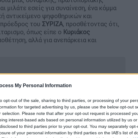
αι μιλάτε εσείς για συναίνεση, ένα κόμμα
ική αντικείμενο ψηφοθηρικών και
ο πρόεδρος του
ΣΥΡΙΖΑ
, προσθέτοντας ότι,
ιταρισμο, όπως είπε ο
Κυριάκος
οθέτηση, αλλά για ανεπάρκεια και
ocess My Personal Information
ώ αυτοσυγκράτηση στους
ουρτούνες και ατυχήματα;
to opt-out of the sale, sharing to third parties, or processing of your per
formation for targeted advertising by us, please use the below opt-out s
r selection. Please note that after your opt-out request is processed y
eing interest-based ads based on personal information utilized by us or
πό τη Λιβύη;»
disclosed to third parties prior to your opt-out. You may separately opt-
losure of your personal information by third parties on the IAB’s list of