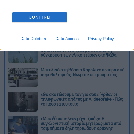
καταχώρηση
CONFIRM
Διαβάστε ακόμη
Data Deletion
Data Access
Privacy Policy
«Δεν υπήρξε τεχνικό πρόβλημα»: Τι
κατέθεσαν οι δύο τραυματίες από τη
σύγκρουση των ελικοπτέρων στη Ψάθα
Μακελειό στη Βόρεια Καρολίνα ύστερα από
πυροβολισμούς: Νεκροί και τραυματίες
«Θα σκοτώσουμε τον γιο σου»: Ήρθαν οι
τηλεφωνικές απάτες με AI deepfake - Πώς
να προστατευτείτε
«Μου έδωσαν έναν μήνα ζωής»: Η
συγκλονιστική ιστορία μητέρας μετά από
τσιμπήματα δηλητηριώδους αράχνης