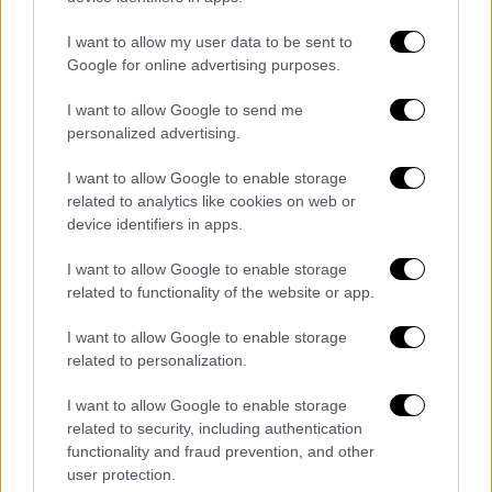
τα θλιβερά είναι δυστυχώς παραπάνω από
I want to allow my user data to be sent to
αναμενόμενα, όσοι κατά καιρούς
Google for online advertising purposes.
συμπορεύονται μαζί της, συνυπογράφοντας
προτάσεις δυσπιστίας ή υιοθετώντας τους
I want to allow Google to send me
ακραίους ισχυρισμούς της, έχουν κάτι να μας
personalized advertising.
πουν για το σημερινό α
ντιδημοκρατικό σόου
I want to allow Google to enable storage
σε ζωντανή μετάδοση;
».
related to analytics like cookies on web or
device identifiers in apps.
I want to allow Google to enable storage
Τα σχολιά σας δημοσιεύονται άμεσα με δική σας ευθύνη. Το
related to functionality of the website or app.
ΕΘΝΟΣ θα παρεμβαίνει και τα προσβλητικά σχόλια θα
διαγράφονται
I want to allow Google to enable storage
related to personalization.
I want to allow Google to enable storage
related to security, including authentication
functionality and fraud prevention, and other
user protection.