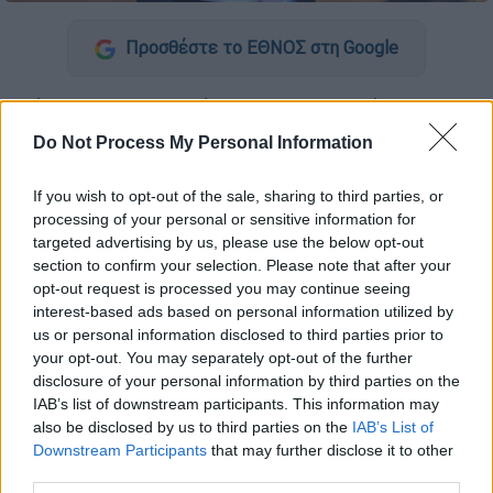
Προσθέστε το ΕΘΝΟΣ στη Google
Βάναυση προσβολή στη δημοσιογράφο και
ευθεία επίθεση στην ελευθερία του Τύπου
Do Not Process My Personal Information
χαρακτηρίζει ο
Παύλος Μαρινάκης
την
αποχώρηση της Ζωής Κωνσταντοπούλου
If you wish to opt-out of the sale, sharing to third parties, or
από την τηλεοπτική εκπομπή της Φαίης
processing of your personal or sensitive information for
targeted advertising by us, please use the below opt-out
Μαυραγάνη στον τηλεοπτικό σταθμό
ΣΚΑΪ
.
section to confirm your selection. Please note that after your
opt-out request is processed you may continue seeing
«Στην πραγματικότητα
κανείς δεν έπεσε από
interest-based ads based on personal information utilized by
τα σύννεφα
. Είναι γνωστό, άλλωστε, ότι
us or personal information disclosed to third parties prior to
όσοι "κραυγάζουν" για το Κράτος Δικαίου και
your opt-out. You may separately opt-out of the further
την ελευθερία του Τύπου, αναπαράγοντας
disclosure of your personal information by third parties on the
IAB’s list of downstream participants. This information may
ασύστολα ψεύδη από ατεκμηρίωτες έρευνες,
also be disclosed by us to third parties on the
IAB’s List of
είναι εκείνοι που στην πράξη το
Downstream Participants
that may further disclose it to other
υπονομεύουν συνειδητά και διαχρονικά»
third parties.