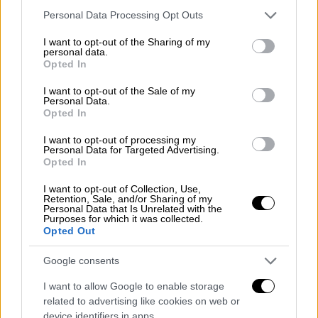
αναφέρει ο κυβερνητικός εκπρόσωπος και
Please note that this website/app uses one or more Google
Personal Data Processing Opt Outs
προσθέτει:
services and may gather and store information including but
not limited to your visit or usage behaviour. You may click to
I want to opt-out of the Sharing of my
personal data.
grant or deny consent to Google and its third-party tags to
ΔΙΑΒΑΣΤΕ ΕΠΙΣΗΣ
Opted In
use your data for below specified purposes in below Google
consent section.
I want to opt-out of the Sale of my
Πολιτική
|
18.10.2025 09:06
Personal Data.
Η Κωνσταντοπούλου αποχώρησε on
Opted In
air από εκπομπή του ΣΚΑΪ - «Λυπάμαι
I want to opt-out of processing my
πάρα πολύ»
Personal Data for Targeted Advertising.
Opted In
I want to opt-out of Collection, Use,
Retention, Sale, and/or Sharing of my
Personal Data that Is Unrelated with the
«Η κα Κωνσταντοπούλου
αρχικά επιτίθεται
Purposes for which it was collected.
Opted Out
στους δικαστές
, προσπαθώντας να τους
υποκαταστήσει. Στη συνέχεια, όταν δεν της
Google consents
αρέσουν οι ερωτήσεις που δέχεται,
I want to allow Google to enable storage
αποχωρεί από μια συνέντευξη. Και αν για την
related to advertising like cookies on web or
πρόεδρο της Πλεύσης Ελευθερίας όλα αυτά
device identifiers in apps.