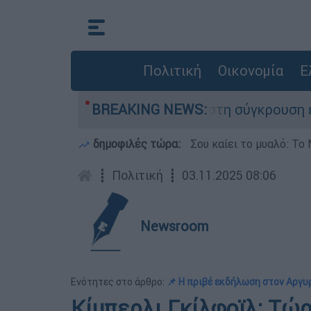
Πολιτική
Οικονομία
Ε
 έχασε τη ζωή του στη σύγκρουση ελικοπτέρων
BREAKING NEWS:
δημοφιλές τώρα:
Σου καίει το μυαλό: Το 
┋
Πολιτική
┋
03.11.2025 08:06
Newsroom
Ενότητες στο άρθρο:
📌 Η πριβέ εκδήλωση στον Αργυρ
Κίμπερλι Γκίλφοϊλ: Τώρ