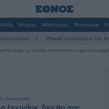
λλάδα
Κόσμος
Αθλητισμός
Ψυχαγωγία
Fo
Μπαράζ προκλήσεων της Άγκυρας στο Αιγαί
Netflix έφερε την ταινιάρα του Νόλαν που οι φαν έχουν κρυφό
ό - Ποιοι ήταν εκεί
α ξεκινάμε, δεν θα σας