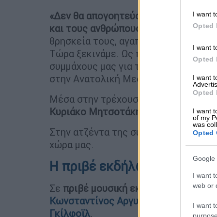
«Δεν θα απογοητεύσω τις Ηνωμένες 
I want t
Opted 
και τους ανθρώπους που με δέχτηκα
θρησκεία τους, αγαπούν την οικογένε
I want t
Τώρα ξεκινάμε. Ως πρέσβης ανυπομο
Opted 
συμμάχους μας για την προώθηση της
στην Ανατολική Μεσόγειο».
I want 
Advertis
Opted 
Μέσα στην τρέχουσα εβδομάδα,
η Γκ
Κυριάκο Μητσοτάκη και τον υπουργό
I want t
of my P
was col
Στην ατζέντα της συζήτησης θα είνα
Opted 
χώρα μας.
Google 
Η πριβέ εκδήλωση στον Αργυ
I want t
web or d
Σε
πριβέ μουσική εκδήλωσ
η στο Κέν
Κωνσταντίνος Αργυρός
βρέθηκε η ν
I want t
Γκίλφοϊλ
.
purpose