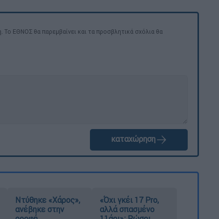
. Το ΕΘΝΟΣ θα παρεμβαίνει και τα προσβλητικά σχόλια θα
καταχώρηση
Ντύθηκε «Χάρος»,
«Όχι γκέι 17 Pro,
ανέβηκε στην
αλλά σπασμένο
οροφή
11άρι»: Ρώσοι