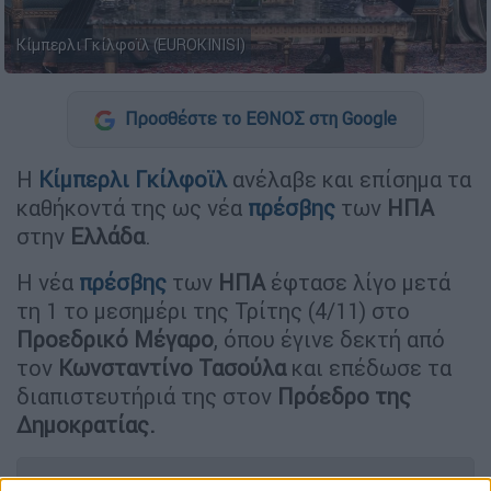
Κίμπερλι Γκίλφοϊλ (EUROKINISI)
Προσθέστε το ΕΘΝΟΣ στη Google
Η
Κίμπερλι
Γκίλφοϊλ
ανέλαβε και επίσημα τα
καθήκοντά της ως νέα
πρέσβης
των
ΗΠΑ
στην
Ελλάδα
.
Η νέα
πρέσβης
των
ΗΠΑ
έφτασε λίγο μετά
τη 1 το μεσημέρι της Τρίτης (4/11) στο
Προεδρικό
Μέγαρο
, όπου έγινε δεκτή από
τον
Κωνσταντίνο Τασούλα
και επέδωσε τα
διαπιστευτήριά της στον
Πρόεδρο της
Δημοκρατίας.
ΔΙΑΒΑΣΤΕ ΕΠΙΣΗΣ