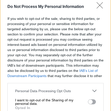
Do Not Process My Personal Information
Ελλάδα
|
04.11.2025 12:27
Παραιτήθηκε ο CΕO των ΕΛΤΑ,
If you wish to opt-out of the sale, sharing to third parties, or
Γρηγόρης Σκλήκας, μετά το μπαράζ
processing of your personal or sensitive information for
«γαλάζιων» αντιδράσεων - Η
targeted advertising by us, please use the below opt-out
section to confirm your selection. Please note that after your
επιστολή
opt-out request is processed you may continue seeing
interest-based ads based on personal information utilized by
us or personal information disclosed to third parties prior to
your opt-out. You may separately opt-out of the further
Ο διάλογος με Τασούλα
disclosure of your personal information by third parties on the
IAB’s list of downstream participants. This information may
Η νέα
πρέσβης
των
ΗΠΑ
είχε έναν σύντομο
also be disclosed by us to third parties on the
IAB’s List of
Downstream Participants
that may further disclose it to other
διάλογο με τον
Πρόεδρο της Δημοκρατίας,
third parties.
στον οποίο δήλωσε ενθουσιασμένη που
βρίσκεται στην
Ελλάδα
. «Έχετε έρθει ποτέ
Please note that this website/app uses one or more Google
Personal Data Processing Opt Outs
services and may gather and store information including but
στην Ελλάδα;» τη ρώτησε ο κ.
Τασούλας
, με
not limited to your visit or usage behaviour. You may click to
I want to opt-out of the Sharing of my
την ίδια να απαντάει θετικά: «Έχω έρθει ως
personal data.
grant or deny consent to Google and its third-party tags to
Opted In
επισκέπτης για μήνα του μέλιτος, για
use your data for below specified purposes in below Google