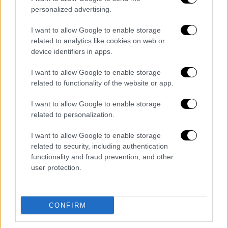
personalized advertising.
Στη συνέχεια, η νέα πρέσβης των
Ηνωμένων
I want to allow Google to enable storage
Πολιτειών
έγινε δεκτή από τον υπουργό
related to analytics like cookies on web or
Εξωτερικώ
ν Γιώργο Γεραπετρίτης.
device identifiers in apps.
I want to allow Google to enable storage
related to functionality of the website or app.
I want to allow Google to enable storage
related to personalization.
I want to allow Google to enable storage
related to security, including authentication
functionality and fraud prevention, and other
user protection.
CONFIRM
Τα σχολιά σας δημοσιεύονται άμεσα με δική σας ευθύνη. Το
ΕΘΝΟΣ θα παρεμβαίνει και τα προσβλητικά σχόλια θα