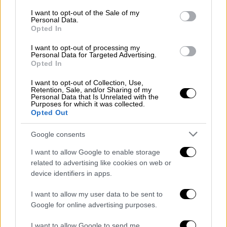
παράδειγμα στη Μύκονο και στη
Σαντορίνη
.
consent section.
I want to opt-out of the Sale of my
Personal Data.
Μάλιστα σπούδασα Ιστορία, με καθηγητή τον
Opted In
κύριο
Σπυριδάκη
».
I want to opt-out of processing my
Personal Data for Targeted Advertising.
Opted In
I want to opt-out of Collection, Use,
Retention, Sale, and/or Sharing of my
Personal Data that Is Unrelated with the
Purposes for which it was collected.
Opted Out
video
Google consents
I want to allow Google to enable storage
related to advertising like cookies on web or
device identifiers in apps.
Νωρίτερα, ο κ.
Τασούλας
είχε δεχτεί
I want to allow my user data to be sent to
διαδοχικά τις νέες πρέσβεις του Βασιλείου
Google for online advertising purposes.
της Νορβηγίας,
Χάριετ
Ε. Μπεργκ,
και του
Καναδά,
Σόνια Θίσεν.
I want to allow Google to send me