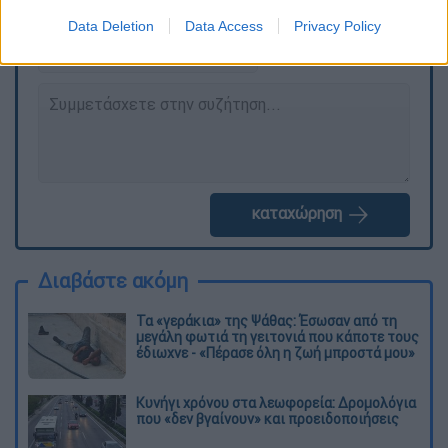
διαγράφονται
Data Deletion
Data Access
Privacy Policy
καταχώρηση
Διαβάστε ακόμη
Τα «γεράκια» της Ψάθας: Έσωσαν από τη
μεγάλη φωτιά τη γειτονιά που κάποτε τους
έδιωχνε - «Πέρασε όλη η ζωή μπροστά μου»
Κυνήγι χρόνου στα λεωφορεία: Δρομολόγια
που «δεν βγαίνουν» και προειδοποιήσεις