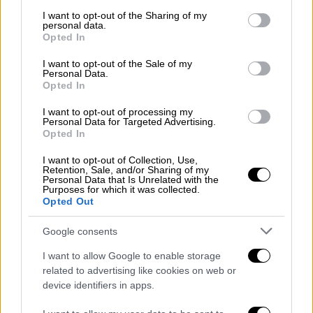
services and may gather and store information including but
σε ανανεώσιμες πηγές ενέργειας και
not limited to your visit or usage behaviour. You may click to
I want to opt-out of the Sharing of my
personal data.
καλύπτουν πάνω από 50%», δήλωσε ο
grant or deny consent to Google and its third-party tags to
Opted In
use your data for below specified purposes in below Google
πρωθυπουργός.
consent section.
I want to opt-out of the Sale of my
Personal Data.
«Επενδύσαμε αρκετά και στο φυσικό αέριο
Opted In
για να διασφαλίσουμε ότι θα έχουμε
I want to opt-out of processing my
προβλέψιμη παροχή ενέργειας», είπε σε
Personal Data for Targeted Advertising.
άλλο σημείο ο πρωθυπουργός και τόνισε
Opted In
πως «
είναι μεγάλη μεταμόρφωση που έγινε
I want to opt-out of Collection, Use,
στη χώρα
για να πρωτοπορήσουμε σε αυτούς
Retention, Sale, and/or Sharing of my
Personal Data that Is Unrelated with the
τους τομείς. Έχουμε ξεκινήσει το
Purposes for which it was collected.
Opted Out
ερευνητικό μας πρόγραμμα για το
υδρογόνο».
Google consents
Η ομιλία Μητσοτάκη στην 6η
I want to allow Google to enable storage
related to advertising like cookies on web or
Υπουργική Συνάντηση της P-TEC
device identifiers in apps.