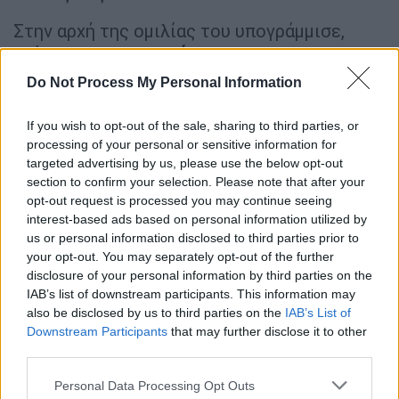
Στην αρχή της ομιλίας του υπογράμμισε,
επίσης, τη
σημαντικότητα
του
«να
διασφαλίσουμε
ενεργειακές πηγές και
Do Not Process My Personal Information
πρώτες ύλες
που δεν εμπλέκονται σε
γεωπολιτικές εντάσεις».
If you wish to opt-out of the sale, sharing to third parties, or
processing of your personal or sensitive information for
targeted advertising by us, please use the below opt-out
ΔΙΑΒΑΣΤΕ ΕΠΙΣΗΣ
section to confirm your selection. Please note that after your
opt-out request is processed you may continue seeing
Πολιτική
|
07.11.2025 06:38
interest-based ads based on personal information utilized by
Πώς η Ελλάδα γίνεται μέρος του
us or personal information disclosed to third parties prior to
your opt-out. You may separately opt-out of the further
δόγματος Τραμπ και αναβαθμίζει τον
disclosure of your personal information by third parties on the
ρόλο της
IAB’s list of downstream participants. This information may
also be disclosed by us to third parties on the
IAB’s List of
Downstream Participants
that may further disclose it to other
third parties.
«
Θέλουμε να καινοτομήσουμε, να
Please note that this website/app uses one or more Google
Personal Data Processing Opt Outs
αναπτύξουμε νέες τεχνολογίες
. Επενδύσαμε