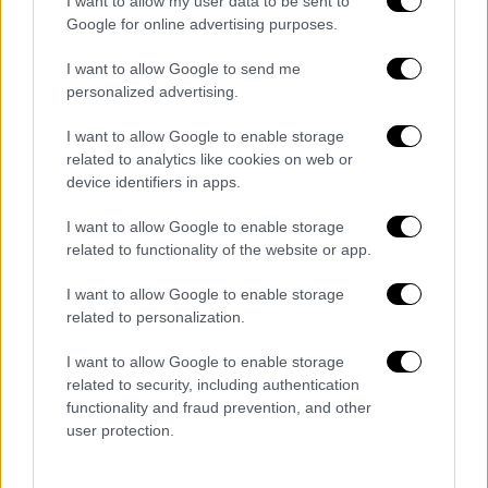
I want to allow my user data to be sent to
Google for online advertising purposes.
I want to allow Google to send me
personalized advertising.
video
I want to allow Google to enable storage
related to analytics like cookies on web or
device identifiers in apps.
I want to allow Google to enable storage
related to functionality of the website or app.
Η παρουσία του πρωθυπουργού στο Ζάππειο
έρχεται μία ημέρα μετά την υπογραφή της
I want to allow Google to enable storage
-ιστορικής-
συμφωνίας μεταξύ Exxon Mobil,
related to personalization.
Energeian και Helliniq Energy
για τα
I want to allow Google to enable storage
δικαιώματα έρευνας υδρογονανθράκων στο
related to security, including authentication
«οικόπεδο 2» στο Ιόνιο.
functionality and fraud prevention, and other
user protection.
Ακόμα μια σημαντική συμφωνία
που
αναμένεται να «κλειδώσει» σήμερα στο