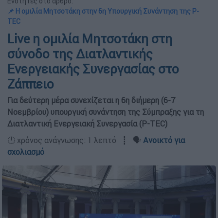
Ενότητες στο άρθρο:
📌 Η ομιλία Μητσοτάκη στην 6η Υπουργική Συνάντηση της P-
TEC
Live η ομιλία Μητσοτάκη στη
σύνοδο της Διατλαντικής
Ενεργειακής Συνεργασίας στο
Ζάππειο
Για δεύτερη μέρα συνεχίζεται η 6η διήμερη (6-7
Νοεμβρίου) υπουργική συνάντηση της Σύμπραξης για τη
Διατλαντική Ενεργειακή Συνεργασία (P-TEC)
🕛 χρόνος ανάγνωσης: 1 λεπτό ┋ 🗣️
Ανοικτό για
σχολιασμό