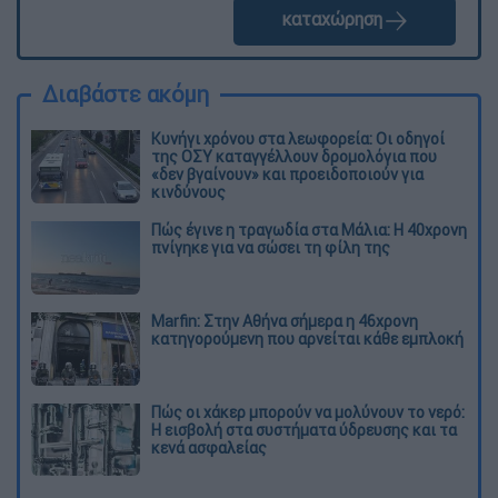
καταχώρηση
Διαβάστε ακόμη
Κυνήγι χρόνου στα λεωφορεία: Οι οδηγοί
της ΟΣΥ καταγγέλλουν δρομολόγια που
«δεν βγαίνουν» και προειδοποιούν για
κινδύνους
Πώς έγινε η τραγωδία στα Μάλια: Η 40χρονη
πνίγηκε για να σώσει τη φίλη της
Marfin: Στην Αθήνα σήμερα η 46χρονη
κατηγορούμενη που αρνείται κάθε εμπλοκή
Πώς οι χάκερ μπορούν να μολύνουν το νερό:
Η εισβολή στα συστήματα ύδρευσης και τα
κενά ασφαλείας