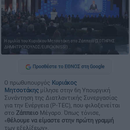
Η ομιλία του Κυριάκου Μητσοτάκη στο Ζάππειο (ΣΩΤΗΡΗΣ
ΔΗΜΗΤΡΟΠΟΥΛΟΣ/EUROKINISSI)
Προσθέστε το ΕΘΝΟΣ στη Google
Ο πρωθυπουργός
Κυριάκος
Μητσοτάκης
μίλησε στην 6η Υπουργική
Συνάντηση της Διατλαντικής Συνεργασίας
για την Ενέργεια (P-TEC), που φιλοξενείται
στο
Ζάππειο
Μέγαρο. Όπως τόνισε,
«
θέλουμε να είμαστε στην πρώτη γραμμή
των εξελίξεων».