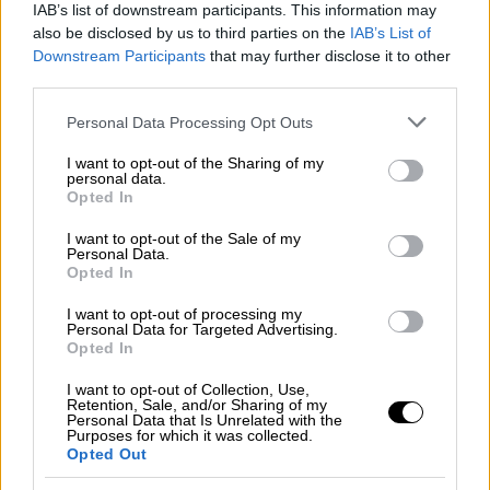
αποτελεσματική ενεργειακή διπλωματία
IAB’s list of downstream participants. This information may
προς όφελος των εθνικών συμφερόντων».
also be disclosed by us to third parties on the
IAB’s List of
Downstream Participants
that may further disclose it to other
Ο πρωθυπουργός, στο πλαίσιο της
third parties.
περιοδείας του, θα επισκεφθεί τον
Σταθμό
Please note that this website/app uses one or more Google
Personal Data Processing Opt Outs
Συμπίεσης Φυσικού Αερίου της ΔΕΣΦΑ στη
services and may gather and store information including but
Βιομηχανική Περιοχή Κομοτηνής
και τις
not limited to your visit or usage behaviour. You may click to
I want to opt-out of the Sharing of my
personal data.
grant or deny consent to Google and its third-party tags to
εγκαταστάσεις της εταιρείας
Interplast
. Στις
Opted In
use your data for below specified purposes in below Google
13.00 ο Κ. Μητσοτάκης θα μεταβεί στην
consent section.
I want to opt-out of the Sale of my
Κομοτηνή
, όπου θα επισκεφθεί το Μουσικό
Personal Data.
Opted In
Σχολείο Κομοτηνής και το Μουσείο
Καραθεοδωρή και στη συνέχεια θα
I want to opt-out of processing my
Personal Data for Targeted Advertising.
συναντηθεί με νέους της περιοχής. Στις
Opted In
14:30 ο Κυριάκος Μητσοτάκης θα
επισκεφθεί το υπό κατασκευή
Γενικό
I want to opt-out of Collection, Use,
Retention, Sale, and/or Sharing of my
Νοσοκομείο Κομοτηνής ΙΣΝ
.
Personal Data that Is Unrelated with the
Purposes for which it was collected.
Opted Out
Nωρίτερα,
κατά την άφιξη του