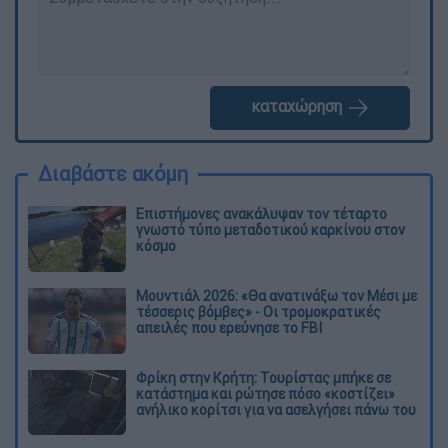
καταχώρηση
Διαβάστε ακόμη
Επιστήμονες ανακάλυψαν τον τέταρτο
γνωστό τύπο μεταδοτικού καρκίνου στον
κόσμο
Μουντιάλ 2026: «Θα ανατινάξω τον Μέσι με
τέσσερις βόμβες» - Οι τρομοκρατικές
απειλές που ερεύνησε το FBI
Φρίκη στην Κρήτη: Τουρίστας μπήκε σε
κατάστημα και ρώτησε πόσο «κοστίζει»
ανήλικο κορίτσι για να ασελγήσει πάνω του