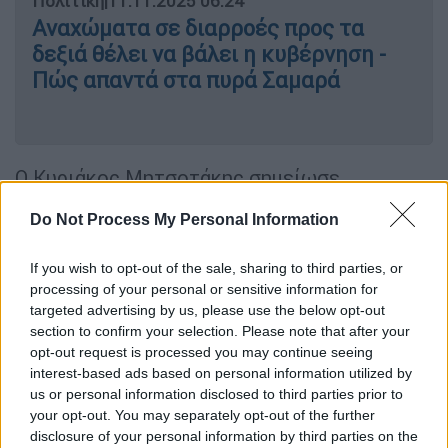
Πολιτική
|
11.11.2025 06:24
Αναχώματα σε διαρροές προς τα
δεξιά θέλει να βάλει η κυβέρνηση -
Πώς απαντά στα πυρά Σαμαρά
Ο Κυριάκος Μητσοτάκης σημείωσε
παράλληλα ότι «στο δικό μας σχέδιο για την
Do Not Process My Personal Information
ανάπτυξη της πατρίδας οι
αγρότες έχουν
κεντρικό ρόλο»
και επισήμανε ότι «δεν αρκεί
If you wish to opt-out of the sale, sharing to third parties, or
η οικονομία να πηγαίνει καλά. Την ανάπτυξη
processing of your personal or sensitive information for
πρέπει να την αισθάνονται οι πολίτες».
targeted advertising by us, please use the below opt-out
section to confirm your selection. Please note that after your
Ο πρωθυπουργός από τον Σταθμό Συμπίεσης
opt-out request is processed you may continue seeing
ΦΑ ΔΕΣΦΑ Κομοτηνής υπογράμμισε ότι «η
interest-based ads based on personal information utilized by
us or personal information disclosed to third parties prior to
Ελλάδα μετατρέπεται σε διεθνές ενεργειακό
your opt-out. You may separately opt-out of the further
κέντρο.
Αποδείξαμε έμπρακτα ότι ασκούμε
disclosure of your personal information by third parties on the