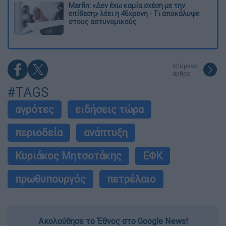
Marfin: «Δεν έχω καμία σχέση με την
επίθεση» λέει η 46χρονη - Τι αποκάλυψε
στους αστυνομικούς
επόμενο
άρθρο
#TAGS
αγρότες
ειδήσεις τώρα
περιοδεία
ανάπτυξη
Κυριάκος Μητσοτάκης
ΕΦΚ
πρωθυπουργός
πετρέλαιο
Ακολούθησε το Έθνος στο Google News!