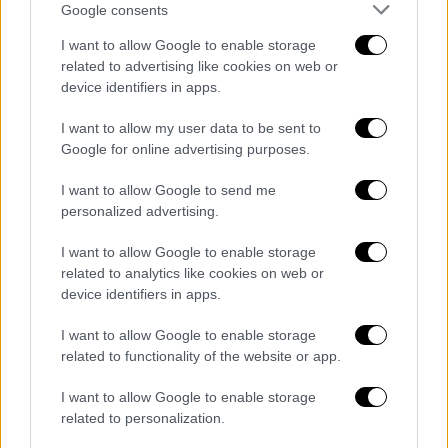
πρωθυπουργού στο αεροδρόμιο
της
Google consents
Αλεξανδρούπολης 150 αγρότες με 70
I want to allow Google to enable storage
τρακτέρ στο πλαίσιο τoυ πανελλαδικού
related to advertising like cookies on web or
συλλαλητηρίου που πραγματοποιούν, είχαν
device identifiers in apps.
αποκλείσει τις δύο κεντρικές πύλες, με τον
I want to allow my user data to be sent to
Κυριάκο Μητσοτάκη μέσω χωματόδρομου να
Google for online advertising purposes.
αποχωρεί από το αεροδρόμιο για να
κατευθυνθεί προς την Κομοτηνή.
I want to allow Google to send me
personalized advertising.
I want to allow Google to enable storage
related to analytics like cookies on web or
device identifiers in apps.
I want to allow Google to enable storage
related to functionality of the website or app.
I want to allow Google to enable storage
related to personalization.