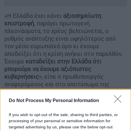
«Η Ελλάδα έχει κάνει
αξιοσημείωτη
επιστροφή
, παράγει πρωτογενή
πλεονάσματα, το χρέος βελτιώνεται, ο
ρυθμός ανάπτυξης είναι υψηλότερος από
τον μέσο ευρωπαϊκό όρο κι έχουμε
αποδείξει ότι η κρίση ανήκει στο παρελθόν.
Έχουμε
καταδείξει στην Ελλάδα ότι
μπορούμε να έχουμε αξιόπιστες
κυβερνήσεις
», είπε ο πρωθυπουργός
αναφερόμενος και στο αποτύπωμα της
φορολογικής μεταρρύθμισης που θα
ενισχύσει το διαθέσιμο εισόδημα των
Do Not Process My Personal Information
πολιτών ως απάντηση στην ακρίβεια.
If you wish to opt-out of the sale, sharing to third parties, or
«Ορισμένες λύσεις είναι ευρωπαϊκές όμως
processing of your personal or sensitive information for
οι δύσκολες μεταρρυθμίσεις είναι εθνική
targeted advertising by us, please use the below opt-out