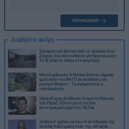
καταχώρηση
Διαβάστε ακόμη
Σοκαριστικό βίντεο από το τροχαίο στις
Σέρρες που σκοτώθηκαν μητέρα και γιος:
Το ΙΧ πέφτει πάνω στο φορτηγό
Νέα κλιμάκωση: Η Μόσχα δείχνει «άμεση
εμπλοκή» του ΝΑΤΟ σε επιθέσεις σε
ρωσικό έδαφος - Τα ονόματα και ο
«εγκέφαλος»
«Χρειάζομαι βοήθεια»: Η πρώτη δήλωση
του Πέρεζ Χίλτον μετά τον live
αυτοτραυματισμό στο TikTok
«Εσένα σ’ αρέσει αυτό;»: Η αντίδραση της
Ιουλίας Καλλιμάνη όταν της πέταξαν