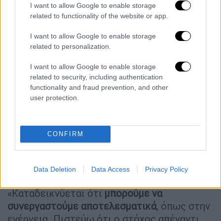
I want to allow Google to enable storage
προκλήσεις, όμως εναπόκειται σε κάθε χώρα
related to functionality of the website or app.
να προωθήσει μεταρρυθμίσεις ώστε να
I want to allow Google to enable storage
υπάρχει
κοινός βηματισμός
», ανέφερε
related to personalization.
μεταξύ άλλων ο Κυριάκος Μητσοτάκης.
I want to allow Google to enable storage
«Στόχος για την Τουρκία να βρεθεί
related to security, including authentication
τρόπος συζήτησης για το θαλάσσιο
functionality and fraud prevention, and other
Δίκαιο»
user protection.
Σε ερώτηση του Τζον Μικλεθγουέιτ, περί
προτιμήσεων του Τραμπ σε αυταρχικούς
CONFIRM
ηγέτες
όπως ο Ερντογάν, ο πρωθυπουργός
είπε πως
η σχέση με τις ΗΠΑ είναι ισχυρή
,
Data Deletion
Data Access
Privacy Policy
καθώς πρόκειται για στρατηγικό εταίρο.
«Καταδεικνύεται ότι
μπορούμε να
συνεργαστούμε αποτελεσματικά
, όπως στην
ενέργεια. Πιστεύω ότι ο στόχος απέναντι