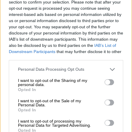
section to confirm your selection. Please note that after your
αρμοδιότητα
κάθε κράτους. Έχουμε σταθερή
opt-out request is processed you may continue seeing
κυβέρνηση,
έχουμε δεύτερη θητεία με
interest-based ads based on personal information utilized by
πλειοψηφία
στο Κοινοβούλιο, οι εκλογές
us or personal information disclosed to third parties prior to
μας θα διεξαχθούν το 2027 και το κυβερνών
your opt-out. You may separately opt-out of the further
κόμμα προηγείται αρκετές μονάδες.
Είμαι
disclosure of your personal information by third parties on the
IAB’s list of downstream participants. This information may
αισιόδοξος για τις επιδόσεις της
ελληνικής
also be disclosed by us to third parties on the
IAB’s List of
οικονομίας
. Έχουμε προβλήματα με το
Downstream Participants
that may further disclose it to other
κόστος ζωής, όμως υλοποιήσαμε τις
third parties.
δεσμεύσεις μας και ο νέος προϋπολογισμός
Please note that this website/app uses one or more Google
Personal Data Processing Opt Outs
θα ψηφιστεί με μέτρα ελάφρυνσης που
services and may gather and store information including but
αντιμετωπίζουν την ακρίβεια. Σε αντίθεση
not limited to your visit or usage behaviour. You may click to
I want to opt-out of the Sharing of my
personal data.
με άλλες κυβερνήσεις
οι επιδόσεις μας
grant or deny consent to Google and its third-party tags to
Opted In
use your data for below specified purposes in below Google
επιτρέπουν τη λήψη μέτρων στήριξης
χωρίς
consent section.
I want to opt-out of the Sale of my
να ξεχνάμε ότι αναγκαστήκαμε να
Personal Data.
επιβάλλουμε δύσκολες μεταρρυθμίσεις
Opted In
όπως στο συνταξιοδοτικό», είπε ο Κυριάκος
I want to opt-out of processing my
Μητσοτάκης.
Personal Data for Targeted Advertising.
Opted In