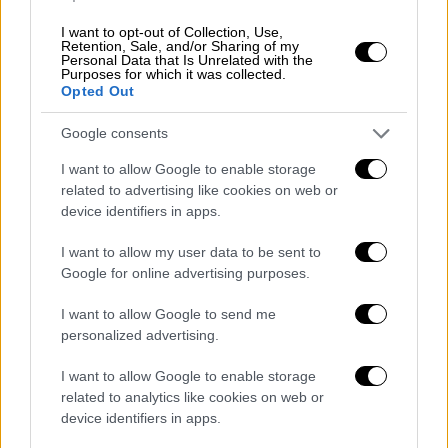
Δεν έχει κοινοποιηθεί επίσημα στους
I want to opt-out of Collection, Use,
Ευρωπαίους ηγέτες το σχέδιο Τραμπ
Retention, Sale, and/or Sharing of my
Personal Data that Is Unrelated with the
Purposes for which it was collected.
«Πρέπει να αντλήσουμε διδάγματα για να
Opted Out
λάβουμε αποφάσεις», πρόσθεσε, απαντώντας
Google consents
σε σχετική ερώτηση, ενώ διευκρίνισε ότι
δεν έχει κοινοποιηθεί επίσημα στους
I want to allow Google to enable storage
related to advertising like cookies on web or
Ευρωπαίους ηγέτες το σχέδιο
Τραμπ
για
device identifiers in apps.
τερματισμό του πολέμου.
I want to allow my user data to be sent to
«Έχουμε καταστήσει σαφές ότι
καμία
Google for online advertising purposes.
συμφωνία δεν μπορεί να υπάρξει χωρίς την
Ουκρανία
και το προβληματικό σημείο για
I want to allow Google to send me
personalized advertising.
εμένα είναι η παραχώρηση εδαφών.
Κατανοούμε ότι ως Ευρωπαίοι πρέπει να
I want to allow Google to enable storage
στηρίξουμε οικονομικά την Ουκρανία.
related to analytics like cookies on web or
Πιστεύω ότι κάθε ευρωπαϊκή χώρα
device identifiers in apps.
προσπαθεί να αντιμετωπίσει τις δικές της