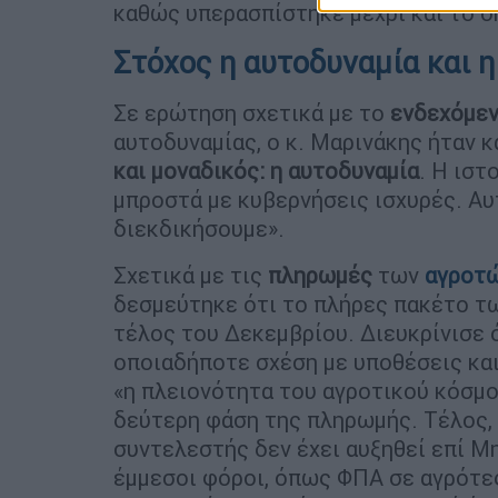
καθώς υπερασπίστηκε μέχρι και το 
Στόχος η αυτοδυναμία και η
Σε ερώτηση σχετικά με το
ενδεχόμεν
αυτοδυναμίας, ο κ. Μαρινάκης ήταν κ
και μοναδικός: η αυτοδυναμία
. Η ιστ
μπροστά με κυβερνήσεις ισχυρές. Αυτ
διεκδικήσουμε».
Σχετικά με τις
πληρωμές
των
αγροτ
δεσμεύτηκε ότι το πλήρες πακέτο τ
τέλος του Δεκεμβρίου. Διευκρίνισε 
οποιαδήποτε σχέση με υποθέσεις και 
«η πλειονότητα του αγροτικού κόσμο
δεύτερη φάση της πληρωμής. Τέλος,
συντελεστής δεν έχει αυξηθεί επί Μ
έμμεσοι φόροι, όπως ΦΠΑ σε αγρότες