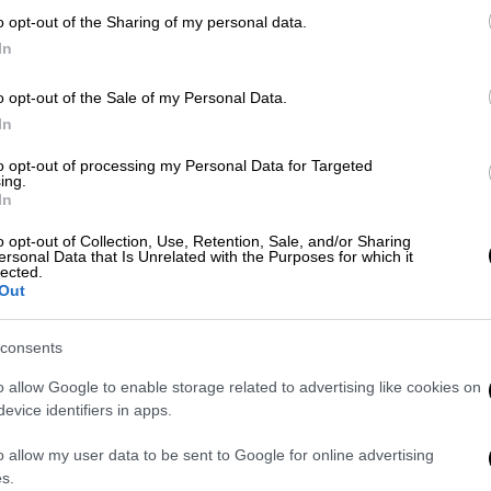
o opt-out of the Sharing of my personal data.
ήνη εξωτερικού, κατάλαβα από τις
γνώσεις
In
αφέας είναι ο κ. Τσίπρας».
o opt-out of the Sale of my Personal Data.
In
to opt-out of processing my Personal Data for Targeted
ing.
In
o opt-out of Collection, Use, Retention, Sale, and/or Sharing
ersonal Data that Is Unrelated with the Purposes for which it
lected.
Out
consents
video
o allow Google to enable storage related to advertising like cookies on
evice identifiers in apps.
o allow my user data to be sent to Google for online advertising
s.