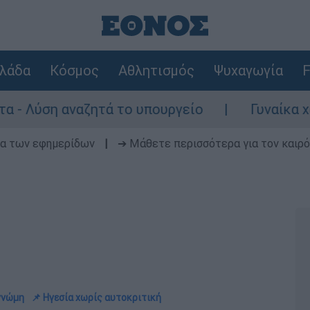
λάδα
Κόσμος
Αθλητισμός
Ψυχαγωγία
F
ναζητά το υπουργείο
Γυναίκα χωρίς τις α
δα των εφημερίδων
|
➔ Μάθετε περισσότερα για τον καιρό
γγνώμη
📌 Ηγεσία χωρίς αυτοκριτική