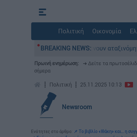
Πολιτική
Οικονομία
Ελ
ες αυτοκίνητα παραμένουν αταξινόμητα - Λύση α
BREAKING NEWS:
Πρωινή ενημέρωση:
➔ Δείτε τα πρωτοσέλι
σήμερα
┋
Πολιτική
┋
25.11.2025 10:13
Newsroom
Ενότητες στο άρθρο:
📌 Το βιβλίο «Ιθάκη» και... η συ