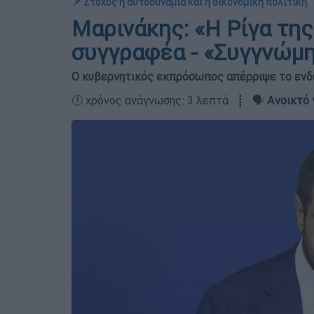
📌 Στόχος η αυτοδυναμία και η οικονομική πολιτική
Μαρινάκης: «Η Ρίγα της
συγγραφέα - «Συγγνώμη
Ο κυβερνητικός εκπρόσωπος απέρριψε το ενδ
🕛 χρόνος ανάγνωσης: 3 λεπτά ┋ 🗣️
Ανοικτό 