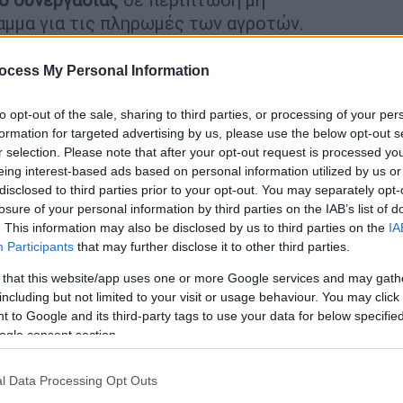
αμμα για τις πληρωμές των αγροτών.
ocess My Personal Information
to opt-out of the sale, sharing to third parties, or processing of your per
formation for targeted advertising by us, please use the below opt-out s
τικού τοπίου: Τι λένε για Τσίπρα - Σε
r selection. Please note that after your opt-out request is processed y
έφονται
eing interest-based ads based on personal information utilized by us or
disclosed to third parties prior to your opt-out. You may separately opt-
losure of your personal information by third parties on the IAB’s list of
. This information may also be disclosed by us to third parties on the
IA
συγγνώμη
Participants
that may further disclose it to other third parties.
 that this website/app uses one or more Google services and may gath
 στο
περιεχόμενο της «
Ιθάκης
»
, δήλωσε ότι
including but not limited to your visit or usage behaviour. You may click 
 υπάρχει και ένας σκιώδης συγγραφέας, ότι
 to Google and its third-party tags to use your data for below specifi
ogle consent section.
 ζήτησε «ένα
συγγνώμη
» από τον κ. Τσίπρα,
l Data Processing Opt Outs
ναφορά τη
Ρίγα της Εσθονίας
, που δεν