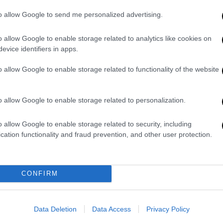
to allow Google to send me personalized advertising.
o allow Google to enable storage related to analytics like cookies on
evice identifiers in apps.
 την κριτική του στον χαρακτήρα του
o allow Google to enable storage related to functionality of the website
ι από τα αποσπάσματα του βιβλίου. Ο κ.
ρας ως πολιτικός εκρίθη από τους πολίτες
o allow Google to enable storage related to personalization.
23 με ακόμα πιο αρνητικά, ως αρχηγός της
ά που διαβάζουμε βλέπουμε και τον
o allow Google to enable storage related to security, including
ς ένας ηγέτης παραδέχεται λάθη, βγαίνει
cation functionality and fraud prevention, and other user protection.
.
 ανθρώπου που έχει ηγηθεί του τόπου, να
CONFIRM
εωρεί πως ήταν κακές επιλογές», δήλωσε
τήθηκε γιατί ο κόσμος να πιστέψει έναν
ογές, στη δεύτερή του εκδοχή θα κάνει
Data Deletion
Data Access
Privacy Policy
ενο «δεν βλέπουμε καμία αυτοκριτική»