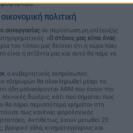
δημοψήφισμα.
 οικονομική πολιτική
ο συνεργασίας
σε περίπτωση μη επίτευξης
ατηγορηματικός: «
Ο στόχος μας είναι ένας
ορία του τόπου μας δείχνει ότι η χώρα πάει
ή είναι η ατζέντα μας και αυτό θα πάμε να
ών
, ο κυβερνητικός εκπρόσωπος
ων πληρωμών θα ολοκληρωθεί μέχρι το
ότι ήδη μπλοκάρονται ΑΦΜ που έχουν την
ποινικές διώξεις, κάτι που σημαίνει πως
υ θα πάρει περισσότερα χρήματα» στη
 τόνισε πως κανένας φορολογικός
ητσοτάκη. Αντιθέτως, έχουν μειωθεί 23
, βρεφικό γάλα, κινηματογράφους και