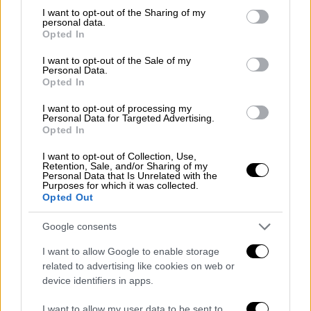
not limited to your visit or usage behaviour. You may click to
I want to opt-out of the Sharing of my
έργου.
personal data.
grant or deny consent to Google and its third-party tags to
Opted In
use your data for below specified purposes in below Google
consent section.
I want to opt-out of the Sale of my
Personal Data.
Opted In
I want to opt-out of processing my
Personal Data for Targeted Advertising.
Opted In
I want to opt-out of Collection, Use,
Retention, Sale, and/or Sharing of my
Personal Data that Is Unrelated with the
Purposes for which it was collected.
Opted Out
«Έχει σταματήσει, έχει στοιχειώσει», είχε
Google consents
πει λίγο νωρίτερα σε βιντεάκι που ανέβασε
I want to allow Google to enable storage
στα social media.
related to advertising like cookies on web or
device identifiers in apps.
I want to allow my user data to be sent to