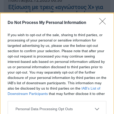
Πολιτική
|
02.12.2025 06:30
Εξίσωση με τρεις «αγνώστους Χ» για
την κυβέρνηση: Τα ανοιχτά μέτωπα
που «καίνε»
Do Not Process My Personal Information
Πολιτική
|
02.12.2025 09:16
If you wish to opt-out of the sale, sharing to third parties, or
processing of your personal or sensitive information for
Σιμόπουλος για αγρότες: «Πρέπει να
targeted advertising by us, please use the below opt-out
επέμβει η αστυνομία και να
section to confirm your selection. Please note that after your
τελειώνει το κλείσιμο των δρόμων -
opt-out request is processed you may continue seeing
Και με βία ακόμη»
interest-based ads based on personal information utilized by
us or personal information disclosed to third parties prior to
your opt-out. You may separately opt-out of the further
disclosure of your personal information by third parties on the
IAB’s list of downstream participants. This information may
Μάλιστα, όπως είπε ο κ. Δούκας,
also be disclosed by us to third parties on the
IAB’s List of
ενημερώθηκε από την ανάδοχο εταιρεία ότι
Downstream Participants
that may further disclose it to other
της οφείλονται 2,5 εκατ. ευρώ
από τα 6 που
third parties.
θα λάμβανε και δεν έκρυψε την ανησυχία του
Please note that this website/app uses one or more Google
Personal Data Processing Opt Outs
για πιθανό φιάσκο με την εγκατάλειψη του
services and may gather and store information including but