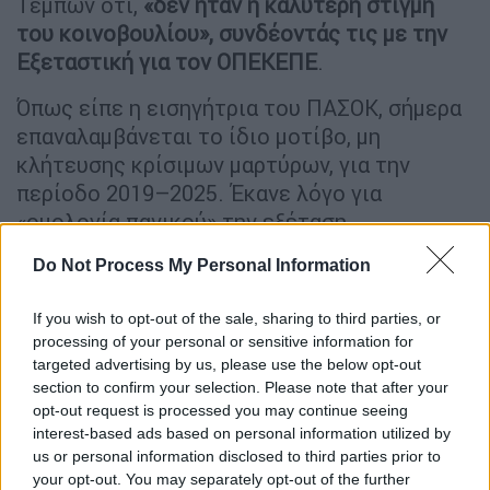
Τεμπών ότι,
«δεν ήταν η καλύτερη στιγμή
του κοινοβουλίου», συνδέοντάς τις με την
Εξεταστική για τον ΟΠΕΚΕΠΕ
.
Όπως είπε η εισηγήτρια του ΠΑΣΟΚ, σήμερα
επαναλαμβάνεται το ίδιο μοτίβο, μη
κλήτευσης κρίσιμων μαρτύρων, για την
περίοδο 2019–2025. Έκανε λόγο για
«ομολογία πανικού» την εξέταση
υπηρεσιακών παραγόντων της περιόδου
Do Not Process My Personal Information
2015 – 2019, τη στιγμή που μένουν εκτός οι
Γ.Γ. της εξαετίας 2019 – 2025.
Η ίδια
If you wish to opt-out of the sale, sharing to third parties, or
αναφέρθηκε και στη συζήτηση που άνοιξε ο
processing of your personal or sensitive information for
πρόεδρος της Βουλής, Νικήτας Κακλαμάνης,
targeted advertising by us, please use the below opt-out
κατά τη διάρκεια της Διάσκεψης των
section to confirm your selection. Please note that after your
opt-out request is processed you may continue seeing
Προέδρων, για να σταματήσουν οι
interest-based ads based on personal information utilized by
τηλεοπτικές μεταδόσεις των Εξεταστικών
us or personal information disclosed to third parties prior to
Επιτροπών στο μέλλον.
your opt-out. You may separately opt-out of the further