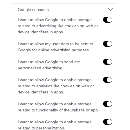
εξέφρασε επίσης την κάθετη αντίθεση του
κόμματος στην πρόταση Κακλαμάνη
ενώ
Google consents
κατήγγειλε τη μη κλήτευση κρίσιμων
I want to allow Google to enable storage
μαρτύρων. «Η Εξεταστική δεν γίνεται για να
related to advertising like cookies on web or
προστατεύσει κανέναν, αλλά για να φωτίσει
device identifiers in apps.
όσα κάποιοι θέλουν να μείνουν στο
I want to allow my user data to be sent to
σκοτάδι», τόνισε σημειώνοντας πως ο ρόλος
Google for online advertising purposes.
της Εξεταστικής συνδέεται άμεσα με το
δημόσιο συμφέρον.
I want to allow Google to send me
personalized advertising.
«Επιμένετε να παρουσιάζετε την
I want to allow Google to enable storage
αντιπολίτευση ως δύναμη που επιδιώκει το
related to analytics like cookies on web or
σόου. Η αντιπολίτευση, όμως, θέλει
device identifiers in apps.
μάρτυρες. Θέλει ουσιαστική εξέταση, για να
φτάσουμε στην αλήθεια», υπογράμμισε και
I want to allow Google to enable storage
related to functionality of the website or app.
επίσης αναφέρθηκε σε απόπειρα να κλείσει η
εξέταση της περιόδου 2019 – 2025,
I want to allow Google to enable storage
τονίζοντας ότι, «αποκλεισμός μαρτύρων
related to personalization.