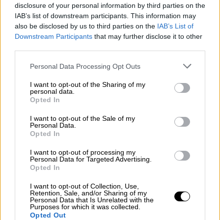
disclosure of your personal information by third parties on the
Όπως τόνισε, αν σήμερα οι πολίτες
IAB’s list of downstream participants. This information may
γνωρίζουν περί του σκανδάλου που, για την
also be disclosed by us to third parties on the
IAB’s List of
Downstream Participants
that may further disclose it to other
Ευρωπαϊκή Εισαγγελία έχει χαρακτηριστικά
third parties.
εγκληματικής οργάνωσης, αυτό οφείλεται
στις ζωντανές μεταδόσεις των
Please note that this website/app uses one or more Google
Personal Data Processing Opt Outs
services and may gather and store information including but
συνεδριάσεων της Εξεταστικής, ενώ από την
not limited to your visit or usage behaviour. You may click to
I want to opt-out of the Sharing of my
κυβέρνηση επιχειρείται να περιοριστούν. Η
personal data.
grant or deny consent to Google and its third-party tags to
Opted In
εισηγήτρια του ΠΑΣΟΚ έκανε λόγο για
use your data for below specified purposes in below Google
«υποτίμηση της νοημοσύνης» των πολιτών
consent section.
I want to opt-out of the Sale of my
Personal Data.
και «προκάλυμμα συσκότισης» εκ μέρους της
Opted In
κυβέρνησης σημειώνοντας πως, το κόμμα
I want to opt-out of processing my
της αξιωματικής αντιπολίτευσης, θα βρεθεί
Personal Data for Targeted Advertising.
απέναντι στις απόπειρες φίμωσης.
Opted In
«Δε θέλετε να ψάξουμε την αλήθεια»
I want to opt-out of Collection, Use,
Retention, Sale, and/or Sharing of my
Personal Data that Is Unrelated with the
Purposes for which it was collected.
Από πλευράς ΣΥΡΙΖΑ, ο Βασίλης Κόκκαλης
Opted Out