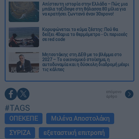
Απίστευτη ιστορία στην Ελλάδα – Πώς μια
μπάλα ταξίδεψε στη θάλασσα 80 μίλια για
να κρατήσει ζωντανό έναν 30χρονο!
Κορυφώνεται το κύμα ζέστης: Πού θα
δείξει 40αρια το θερμόμετρο - Οι περιοχές
σε red code
Μητσοτάκης στη ΔΕΘ με το βλέμμα στο
2027 – Το οικονομικό στοίχημα, η
αυτοδυναμία και η δύσκολη διαδρομή μέχρι
τις κάλπες
επόμενο
άρθρο
#TAGS
ΟΠΕΚΕΠΕ
Μιλένα Αποστολάκη
ΣΥΡΙΖΑ
εξεταστική επιτροπή