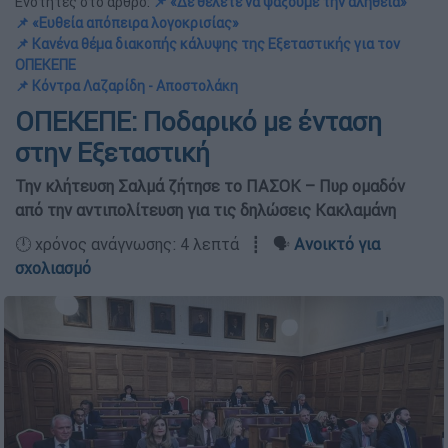
Ενότητες στο άρθρο:
📌 «Δε θέλετε να ψάξουμε την αλήθεια»
📌 «Ευθεία απόπειρα λογοκρισίας»
📌 Κανένα θέμα διακοπής κάλυψης της Εξεταστικής για τον
ΟΠΕΚΕΠΕ
📌 Κόντρα Λαζαρίδη - Αποστολάκη
ΟΠΕΚΕΠΕ: Ποδαρικό με ένταση
στην Εξεταστική
Την κλήτευση Σαλμά ζήτησε το ΠΑΣΟΚ – Πυρ ομαδόν
από την αντιπολίτευση για τις δηλώσεις Κακλαμάνη
🕛 χρόνος ανάγνωσης: 4 λεπτά ┋ 🗣️
Ανοικτό για
σχολιασμό