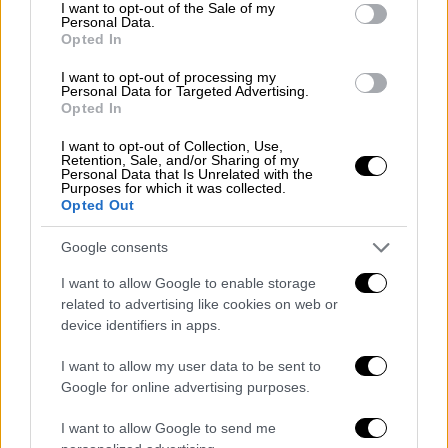
consent section.
I want to opt-out of the Sale of my
Personal Data.
ΔΙΑΒΑΣΤΕ ΕΠΙΣΗΣ
Opted In
Ελλάδα
|
14.01.2026 07:15
I want to opt-out of processing my
Personal Data for Targeted Advertising.
Μπλακ άουτ στα αεροδρόμια:
Opted In
Αδύνατη η ιχνηλάτηση της
I want to opt-out of Collection, Use,
γενεσιουργού αιτίας - Τι έδειξε το
Retention, Sale, and/or Sharing of my
Personal Data that Is Unrelated with the
πόρισμα
Purposes for which it was collected.
Opted Out
Google consents
Από ώρα σε ώρα αναμένεται να ζητηθεί και
I want to allow Google to enable storage
επίσημα η παραίτηση του κ. Σαουνάτσου
related to advertising like cookies on web or
device identifiers in apps.
εντός της ημέρας
και τα καθήκοντά του να
τα αναλαμβάνει ένας από τους υποδιοικητές
I want to allow my user data to be sent to
της ΥΠΑ.
Google for online advertising purposes.
I want to allow Google to send me