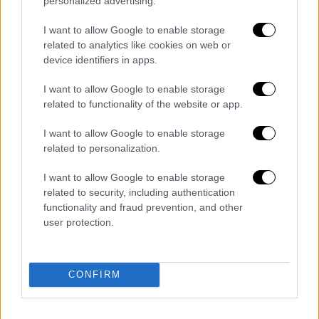
personalized advertising.
Τα σχολιά σας δημοσιεύονται άμεσα με δική σας ευθύνη. Το
ΕΘΝΟΣ θα παρεμβαίνει και τα προσβλητικά σχόλια θα
I want to allow Google to enable storage
διαγράφονται
related to analytics like cookies on web or
device identifiers in apps.
I want to allow Google to enable storage
related to functionality of the website or app.
I want to allow Google to enable storage
related to personalization.
I want to allow Google to enable storage
καταχώρηση
related to security, including authentication
functionality and fraud prevention, and other
user protection.
Διαβάστε ακόμη
Εκτελέσεις, συλλήψεις και νέοι
περιορισμοί: Το Ιράν σκληραίνει τη γραμμή
CONFIRM
στο εσωτερικό εν μέσω πολέμου
Η πρώτη δήλωση της οικογένειας της