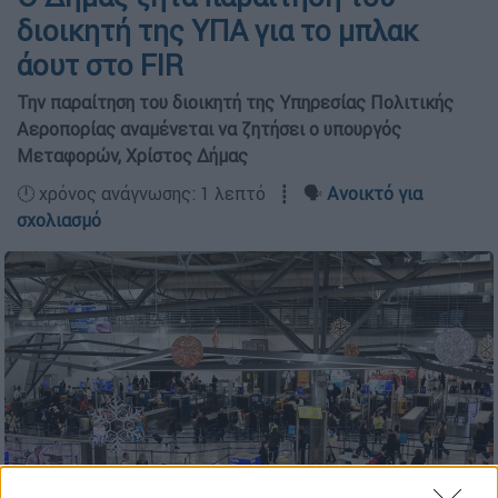
διοικητή της ΥΠΑ για το μπλακ
άουτ στο FIR
Την παραίτηση του διοικητή της Υπηρεσίας Πολιτικής
Αεροπορίας αναμένεται να ζητήσει ο υπουργός
Μεταφορών, Χρίστος Δήμας
🕛 χρόνος ανάγνωσης: 1 λεπτό ┋ 🗣️
Ανοικτό για
σχολιασμό