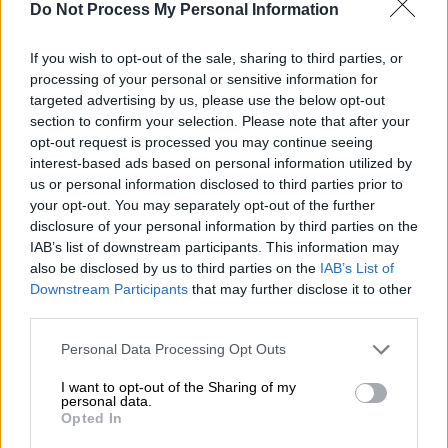
Do Not Process My Personal Information
Το αεροδρόμιο «Ελευθέριος Βενιζέλος» (Eurokinissi)
If you wish to opt-out of the sale, sharing to third parties, or
processing of your personal or sensitive information for
targeted advertising by us, please use the below opt-out
Προσθέστε το ΕΘΝΟΣ στη Google
section to confirm your selection. Please note that after your
opt-out request is processed you may continue seeing
interest-based ads based on personal information utilized by
Ο υπουργός Υποδομών και Μεταφορών
us or personal information disclosed to third parties prior to
Χρίστος Δήμας
ζητά την παραίτηση του
your opt-out. You may separately opt-out of the further
διοικητή της Υπηρεσίας Πολιτικής
disclosure of your personal information by third parties on the
Αεροπορίας,
Γιώργου Σαουνάτσου
,
μετά το
IAB’s list of downstream participants. This information may
also be disclosed by us to third parties on the
IAB’s List of
μπλακ άουτ
στα συστήματα ασφάλειας της
Downstream Participants
that may further disclose it to other
εναέριας κυκλοφορίας, στις 4 Ιανουαρίου.
third parties.
Ο κ. Δήμας
είχε προαναγγείλει
πως θα
Please note that this website/app uses one or more Google
Personal Data Processing Opt Outs
αναζητηθούν οι ευθύνες και συγκεκριμένα
services and may gather and store information including but
not limited to your visit or usage behaviour. You may click to
I want to opt-out of the Sharing of my
αυτές που αναλογούν στην ΥΠΑ, για το
μπλακ
personal data.
grant or deny consent to Google and its third-party tags to
άουτ στο FIR Αθηνών
.
Opted In
use your data for below specified purposes in below Google