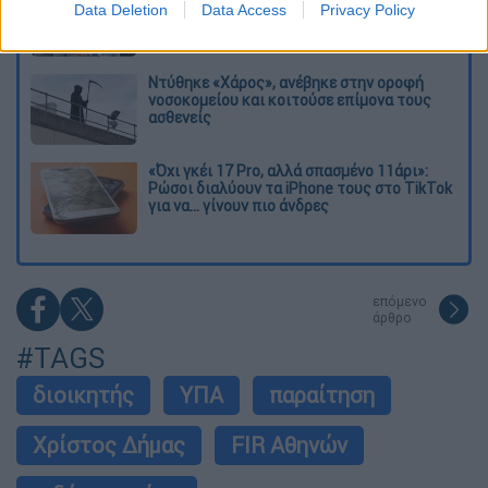
Data Deletion
Data Access
Privacy Policy
38χρονης Βρετανίδας που δολοφονήθηκε
στην Κυψέλη
Ντύθηκε «Χάρος», ανέβηκε στην οροφή
νοσοκομείου και κοιτούσε επίμονα τους
ασθενείς
«Όχι γκέι 17 Pro, αλλά σπασμένο 11άρι»:
Ρώσοι διαλύουν τα iPhone τους στο TikTok
για να... γίνουν πιο άνδρες
επόμενο
άρθρο
#TAGS
διοικητής
ΥΠΑ
παραίτηση
Χρίστος Δήμας
FIR Αθηνών