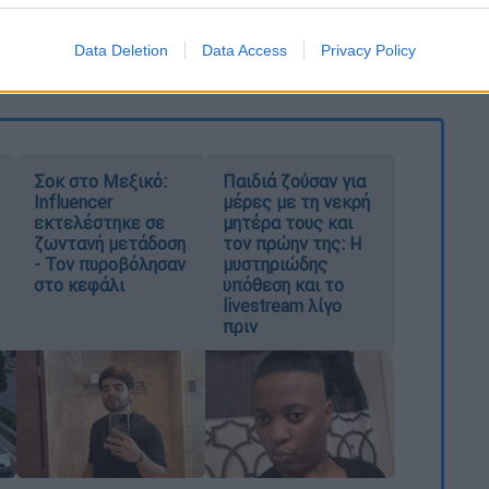
καταχώρηση
Data Deletion
Data Access
Privacy Policy
Σοκ στο Μεξικό:
Παιδιά ζούσαν για
Influencer
μέρες με τη νεκρή
εκτελέστηκε σε
μητέρα τους και
ζωντανή μετάδοση
τον πρώην της: Η
- Τον πυροβόλησαν
μυστηριώδης
στο κεφάλι
υπόθεση και το
livestream λίγο
πριν