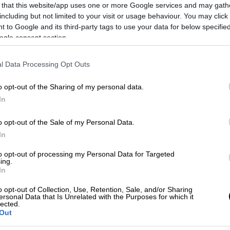
 that this website/app uses one or more Google services and may gath
including but not limited to your visit or usage behaviour. You may click 
 to Google and its third-party tags to use your data for below specifi
ogle consent section.
l Data Processing Opt Outs
o opt-out of the Sharing of my personal data.
In
o opt-out of the Sale of my Personal Data.
 το ΕΘΝΟΣ στη Google
In
ων
για επέκταση του δικαιώματος της
to opt-out of processing my Personal Data for Targeted
ing.
 εξωτερικού στις εθνικές εκλογές
In
ος Μητσοτάκης, στην ομιλία του στο
o opt-out of Collection, Use, Retention, Sale, and/or Sharing
ersonal Data that Is Unrelated with the Purposes for which it
lected.
Out
 πάνω από κομματικά τείχη
» χαρακτήρισε
να πως «ελπίζουμε ότι θα αποτελέσει
κοινή