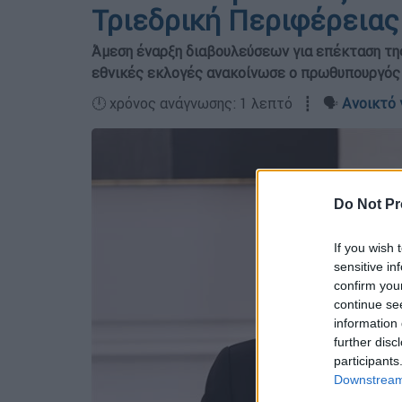
Τριεδρική Περιφέρεια
Άμεση έναρξη διαβουλεύσεων για επέκταση τη
εθνικές εκλογές ανακοίνωσε ο πρωθυπουργός
🕛 χρόνος ανάγνωσης: 1 λεπτό ┋ 🗣️
Ανοικτό 
Do Not Pr
If you wish 
sensitive in
confirm you
continue se
information 
further disc
participants
Downstream 