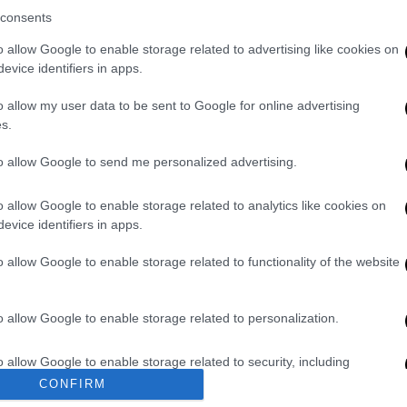
».
consents
o allow Google to enable storage related to advertising like cookies on
ανέφερε πως «προτείνουμε
Ειδική
evice identifiers in apps.
ληνισμού
».
o allow my user data to be sent to Google for online advertising
ωθυπουργός τόνισε ότι οι
έδρες Επικρατείας
s.
ρισε πως το
όριο εισόδου στη Βουλή
to allow Google to send me personalized advertising.
o allow Google to enable storage related to analytics like cookies on
evice identifiers in apps.
. Το ΕΘΝΟΣ θα παρεμβαίνει και τα προσβλητικά σχόλια θα
o allow Google to enable storage related to functionality of the website
o allow Google to enable storage related to personalization.
o allow Google to enable storage related to security, including
cation functionality and fraud prevention, and other user protection.
CONFIRM