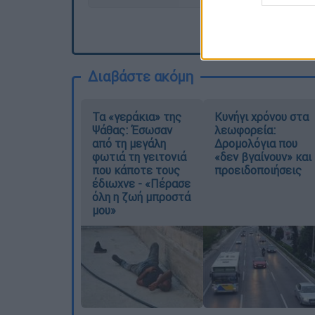
Διαβάστε ακόμη
Τα «γεράκια» της
Κυνήγι χρόνου στα
Ψάθας: Έσωσαν
λεωφορεία:
από τη μεγάλη
Δρομολόγια που
φωτιά τη γειτονιά
«δεν βγαίνουν» και
που κάποτε τους
προειδοποιήσεις
έδιωχνε - «Πέρασε
όλη η ζωή μπροστά
μου»