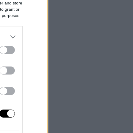
er and store
to grant or
ed purposes