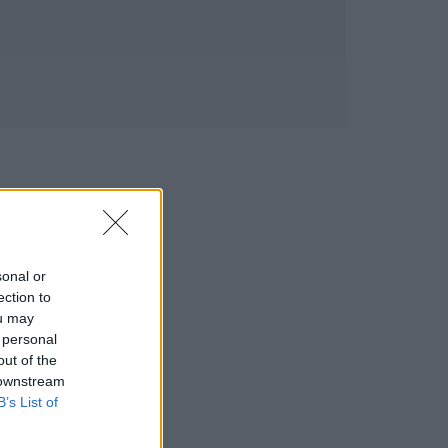
sonal or
ection to
ou may
 personal
out of the
 downstream
B’s List of