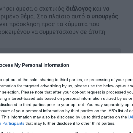
ινήσει άμεσα ο σχετικός
διάλογος
και να
ριμένο θέμα. Στο πλαίσιο αυτό
ο υπουργός
νει πρόσκληση προς τα κόμματα που
οκειμένου να συμμετάσχουν σε άτυπη
ocess My Personal Information
την επιστολική ψήφο - Οι έδρες και η
to opt-out of the sale, sharing to third parties, or processing of your per
διακομματικής επιτροπής
formation for targeted advertising by us, please use the below opt-out s
r selection. Please note that after your opt-out request is processed y
eing interest-based ads based on personal information utilized by us or
disclosed to third parties prior to your opt-out. You may separately opt-
losure of your personal information by third parties on the IAB’s list of
σης προβλέπει τα εξής:
. This information may also be disclosed by us to third parties on the
IA
Participants
that may further disclose it to other third parties.
ήφου
στις
βουλευτικές
εκλογές
,