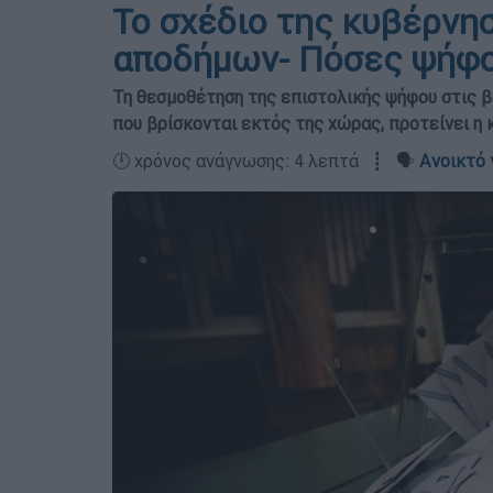
Το σχέδιο της κυβέρνη
αποδήμων- Πόσες ψήφοι
Τη θεσμοθέτηση της επιστολικής ψήφου στις β
που βρίσκονται εκτός της χώρας, προτείνει η
🕛 χρόνος ανάγνωσης: 4 λεπτά ┋ 🗣️
Ανοικτό 