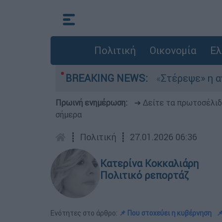
Πολιτική
Οικονομία
Ελ
μια στο Αιγαίο
BREAKING NEWS:
«Στέρεψε» η αγορά από πι
Πρωινή ενημέρωση:
➔ Δείτε τα πρωτοσέλι
σήμερα
┋
Πολιτική
┋
27.01.2026 06:36
Κατερίνα Κοκκαλιάρη
Πολιτικό ρεπορτάζ
Ενότητες στο άρθρο:
📌 Που στοχεύει η κυβέρνηση
