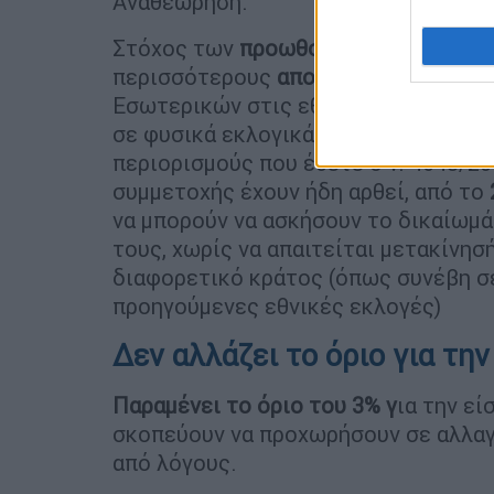
Αναθεώρηση.
Στόχος των
προωθούμεων
ρυθμίσεω
περισσότερους
αποδήμους
να ψηφίσο
Εσωτερικών στις εθνικές εκλογές τ
σε φυσικά εκλογικά τμήματα που συσ
περιορισμούς που έθετε ο ν. 4648/20
συμμετοχής έχουν ήδη αρθεί, από το
να μπορούν να ασκήσουν το δικαίωμά
τους, χωρίς να απαιτείται μετακίνησ
διαφορετικό κράτος (όπως συνέβη σ
προηγούμενες εθνικές εκλογές)
Δεν αλλάζει το όριο για τη
Παραμένει το όριο του 3% γ
ια την ε
σκοπεύουν να προχωρήσουν σε αλλαγ
από λόγους.