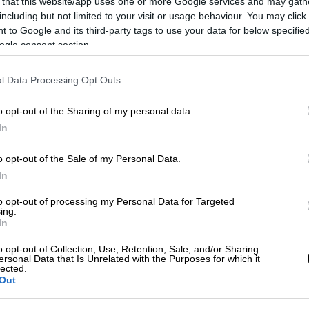
 βρίσκονται εκτός της χώρας. Προσοχή: για
 that this website/app uses one or more Google services and may gath
including but not limited to your visit or usage behaviour. You may click 
ύνται
200 θετικές ψήφοι στη Βουλή.
Σε
 to Google and its third-party tags to use your data for below specifi
ί το ισχύον νομοθετικό πλαίσιο για την
ogle consent section.
κλογικά τμήματα του εξωτερικού.
l Data Processing Opt Outs
κής
Περιφέρειας Απόδημου Ελληνισμού,
ι εκλογείς θα ψηφίζουν όποιον ή όποια
o opt-out of the Sharing of my personal data.
νέρχονται στις 12, όπως δηλαδή ίσχυε από
In
μισε ο κυβερνητικός εκπρόσωπος
Παύλος
τευχθεί η αναγκαία πλειοψηφία των 2/3
o opt-out of the Sale of my Personal Data.
κλογική περιφέρεια Απόδημου Ελληνισμού
In
027, αλλά για τις μεθεπόμενες
to opt-out of processing my Personal Data for Targeted
ing.
υβερνητική πρόταση προβλέπει πως η
In
πολογίζεται με βάση το σύνολο των ψήφων
o opt-out of Collection, Use, Retention, Sale, and/or Sharing
ες τις εκλογικές περιφέρειες,
ersonal Data that Is Unrelated with the Purposes for which it
lected.
δημου Ελληνισμού. Η κατανομή των τριών
Out
δημου Ελληνισμού θα γίνεται ακριβώς με