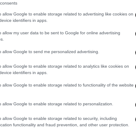
όλοιπες
τριεδρικές περιφέρειες
(όπως
consents
).
o allow Google to enable storage related to advertising like cookies on
evice identifiers in apps.
ικό το γεγονός ότι θα υπάρχει
νισμός, προφανώς, μεταξύ των μεγάλων
o allow my user data to be sent to Google for online advertising
ς θα διεκδικήσουν να εκπροσωπηθούν στην
s.
ς θα επιλεγεί αμιγώς από αυτούς οι οποίοι
to allow Google to send me personalized advertising.
o allow Google to enable storage related to analytics like cookies on
evice identifiers in apps.
 δυνάμεις, με αίσθημα ευθύνης, να
o allow Google to enable storage related to functionality of the website
 πολύ σημαντική, θεσμική, αλλά τολμώ να
ποιούμε» ανέφερε χαρακτηριστικά ο
 στην εισαγωγική του τοποθέτηση στο
o allow Google to enable storage related to personalization.
σκοπεύει το επόμενο διάστημα να ασκήσει
o allow Google to enable storage related to security, including
ντιπολίτευσης για να τοποθετηθούν σε μια
cation functionality and fraud prevention, and other user protection.
της συζήτησης για την Συνταγματική