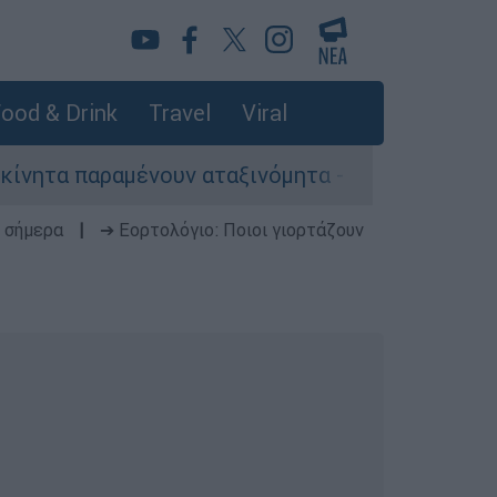
ood & Drink
Travel
Viral
αμένουν αταξινόμητα - Λύση αναζητά το υπουργε
 σήμερα
|
➔ Εορτολόγιο: Ποιοι γιορτάζουν