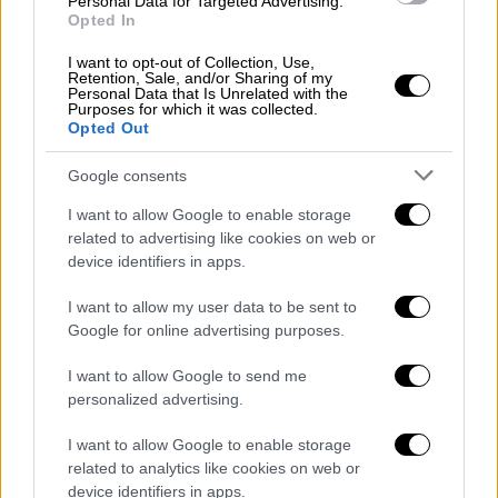
Personal Data for Targeted Advertising.
σιγουριάς/ οικονομική σταθερότητα
Opted In
συγκεντρώνει το μεγαλύτερο ποσοστό
I want to opt-out of Collection, Use,
(18,6%) και ακολουθούν η ευημερία/
Retention, Sale, and/or Sharing of my
Personal Data that Is Unrelated with the
οικονομική ανάπτυξη (17,9%) και η
Purposes for which it was collected.
Opted Out
δικαιοσύνη (16,5%).
Google consents
Όσον αφορά στις συζητήσεις που γίνονται
για ενδεχόμενη δημιουργίας νέων κομμάτων
I want to allow Google to enable storage
related to advertising like cookies on web or
με βάση έρευνα της
Pulse
οφείλονται
device identifiers in apps.
κυρίως « στις αδυναμίες της κυβέρνησης»
λέει το
16%
, στις «αδυναμίες της
I want to allow my user data to be sent to
αντιπολίτευσης» απαντά το 23%, ενώ «και
Google for online advertising purposes.
στους δύο λόγους» λέει το 46% (οι
I want to allow Google to send me
υπόλοιποι δεν απαντάνε)
personalized advertising.
Στο μεταξύ σύμφωνα με την MRB στο
I want to allow Google to enable storage
ερώτημα πόσο πιθανό είναι να ψηφίσετε ένα
related to analytics like cookies on web or
νέο κόμμα με αρχηγό τη
Μαρία
Καρυστιανού
device identifiers in apps.