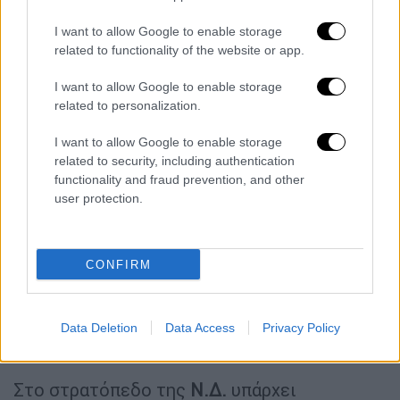
το 32,4% λέει ότι σίγουρα ή μάλλον θα το
I want to allow Google to enable storage
ψήφιζε ενώ το
58% απαντά ότι σίγουρα ή
related to functionality of the website or app.
μάλλον δεν θα το ψήφιζε.
Ως προ την άποψη
για την έως τώρα παρουσία και τις
I want to allow Google to enable storage
related to personalization.
ενέργειες της Μαρίας Καρυστιανού, το
41,7% έχει θετική εικόνα, ενώ το 47,1%
I want to allow Google to enable storage
αρνητική.
related to security, including authentication
functionality and fraud prevention, and other
Σύμφωνα με την ίδια μέτρηση στο ερώτημα
user protection.
πόσο πιθανό είναι να ψηφίσετε ένα νέο
κόμμα με αρχηγό τον
Αλέξη Τσίπρα
το 20,4%
λέει ότι σίγουρα ή μάλλον θα το ψήφιζε ενώ
CONFIRM
το 74,7% απαντά ότι σίγουρα ή μάλλον δεν θα
το ψήφιζε.
Data Deletion
Data Access
Privacy Policy
Για ποια θέματα χτυπά … καμπανάκι
Στο στρατόπεδο της
Ν.Δ.
υπάρχει