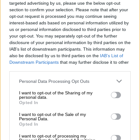
ποσοστά της να κυμαίνονται από 28.5% έως
targeted advertising by us, please use the below opt-out
section to confirm your selection. Please note that after your
32.3% και το επόμενο διάστημα θα ενταθεί η
opt-out request is processed you may continue seeing
προσπάθεια για την αύξηση των ποσοστών
interest-based ads based on personal information utilized by
συσπείρωσης. Στο πλαίσιο αυτό ανεβάζουν
us or personal information disclosed to third parties prior to
ταχύτητα οι «γαλάζιες» μηχανές και
your opt-out. You may separately opt-out of the further
disclosure of your personal information by third parties on the
ετοιμάζονται για το συνέδριο του κόμματος
IAB’s list of downstream participants. This information may
από τις 15 μέχρι τις 17 Μαΐου (την Τετάρτη
also be disclosed by us to third parties on the
IAB’s List of
θα πραγματοποιηθεί προσυνέδριο στα
Downstream Participants
that may further disclose it to other
Ιωάννινα).
third parties.
Please note that this website/app uses one or more Google
Στο
Μαξίμου
θεωρούν πως η κρισιμότερη
Personal Data Processing Opt Outs
services and may gather and store information including but
μάχη μέχρι τις
επόμενες
κάλπες
θα δοθεί
not limited to your visit or usage behaviour. You may click to
I want to opt-out of the Sharing of my
στο πεδίο της
οικονομίας
, καθώς σε όλες
personal data.
grant or deny consent to Google and its third-party tags to
Opted In
τις μετρήσεις η πορεία των τιμών αποτελεί
use your data for below specified purposes in below Google
consent section.
το νούμερο ένα πρόβλημα των νοικοκυριών.
I want to opt-out of the Sale of my
Personal Data.
Να σημειωθεί εδώ πως σύμφωνα με την
Opted In
MRB στα κριτήρια με τα οποία
θα ψηφίσουν
I want to opt-out of processing my
στις επόμενες εκλογές,
η διασφάλιση