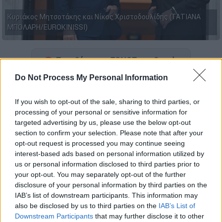
Κυριάκος Μητσοτάκης και Νίκος Χριστοδουλίδης (ΤΑΤΙΑΝΑ
ΜΠΟΛΑΡΗ/EUROKINISSI)
Προσθέστε το ΕΘΝΟΣ στη Google
Do Not Process My Personal Information
Τηλεφωνική επικοινωνία με τον Πρόεδρο
της Κυπριακής Δημοκρατίας
Νίκο
If you wish to opt-out of the sale, sharing to third parties, or
Χριστοδουλίδη
είχε ο
Κυριάκος
processing of your personal or sensitive information for
targeted advertising by us, please use the below opt-out
Μητσοτάκης
.
section to confirm your selection. Please note that after your
opt-out request is processed you may continue seeing
Σύμφωνα με σχετική ενημέρωση από το
interest-based ads based on personal information utilized by
Μέγαρο Μαξίμου
, κατά τη διάρκεια της
us or personal information disclosed to third parties prior to
συνομιλίας ο πρωθυπουργός ενημέρωσε τον
your opt-out. You may separately opt-out of the further
κ. Χριστοδουλίδη για την επικείμενη
disclosure of your personal information by third parties on the
IAB’s list of downstream participants. This information may
επίσκεψή του στην Άγκυρα και τη συνάντησή
also be disclosed by us to third parties on the
IAB’s List of
του με τον Πρόεδρο της Τουρκίας
Ρετζέπ
Downstream Participants
that may further disclose it to other