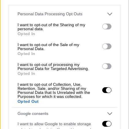
Ταγίπ Ερντογάν
.
third parties.
Please note that this website/app uses one or more Google
Personal Data Processing Opt Outs
ΔΙΑΒΑΣΤΕ ΕΠΙΣΗΣ
services and may gather and store information including but
not limited to your visit or usage behaviour. You may click to
I want to opt-out of the Sharing of my
personal data.
Πολιτική
|
09.02.2026 13:45
grant or deny consent to Google and its third-party tags to
Opted In
use your data for below specified purposes in below Google
Ανακοινώθηκε η επιτροπή
consent section.
I want to opt-out of the Sale of my
διεύρυνσης του ΠΑΣΟΚ - Όλα τα
Personal Data.
ονόματα
Opted In
I want to opt-out of processing my
Personal Data for Targeted Advertising.
Πολιτική
|
09.02.2026 14:46
Opted In
Κόντρα Σακελλαρίδη-Γκίκα στο Open
I want to opt-out of Collection, Use,
για τη Χίο: «Μας είπαν ότι τους
Retention, Sale, and/or Sharing of my
πέρασαν από πάνω» - «Συκοφαντούν
Personal Data that Is Unrelated with the
Purposes for which it was collected.
τα παιδιά του Λιμενικού»
Opted Out
Google consents
I want to allow Google to enable storage
Συζητήθηκαν ακόμη οι τελευταίες εξελίξεις