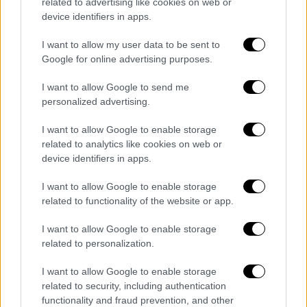
related to advertising like cookies on web or
στο
Κυπριακό
, στο πλαίσιο των
device identifiers in apps.
προσπαθειών που καταβάλλονται για
I want to allow my user data to be sent to
επανέναρξη των διαπραγματεύσεων
εντός
Google for online advertising purposes.
του πλαισίου που καθορίζουν τα ψηφίσματα
του Συμβουλίου Ασφαλείας του ΟΗΕ, και
I want to allow Google to send me
personalized advertising.
επιβεβαιώθηκε ο διαρκής συντονισμός
Αθήνας και Λευκωσίας.
I want to allow Google to enable storage
related to analytics like cookies on web or
device identifiers in apps.
Τα σχολιά σας δημοσιεύονται άμεσα με δική σας ευθύνη. Το
I want to allow Google to enable storage
ΕΘΝΟΣ θα παρεμβαίνει και τα προσβλητικά σχόλια θα
related to functionality of the website or app.
διαγράφονται
I want to allow Google to enable storage
related to personalization.
I want to allow Google to enable storage
related to security, including authentication
functionality and fraud prevention, and other