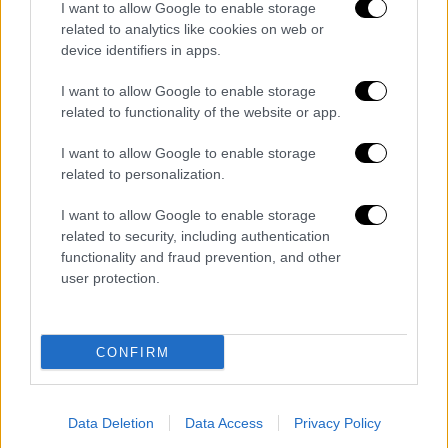
I want to allow Google to enable storage
video
related to analytics like cookies on web or
device identifiers in apps.
I want to allow Google to enable storage
related to functionality of the website or app.
I want to allow Google to enable storage
Και πάλι,
πολλά συγχαρητήρια
για τη
related to personalization.
διοργάνωση αυτής της εξαιρετικής έκθεσης
και εύχομαι η πολύ μεγάλη προσέλευση να
I want to allow Google to enable storage
είναι ενδεικτική μιας ακόμα εξαιρετικής
related to security, including authentication
functionality and fraud prevention, and other
τουριστικής χρονιάς, που ξεκινάει σε λίγο».
user protection.
Από την πλευρά του, ο διευθύνων σύμβουλος
της εταιρείας FORUM που διοργανώνει την
έκθεση,
Θανάσης Παναγούλιας
, σημείωσε:
CONFIRM
«Ευχαριστώ από καρδιάς τον κ.
πρωθυπουργό που μας τίμησε σήμερα με την
Data Deletion
Data Access
Privacy Policy
παρουσία του στη HORECA. Αλλά δεν τιμά