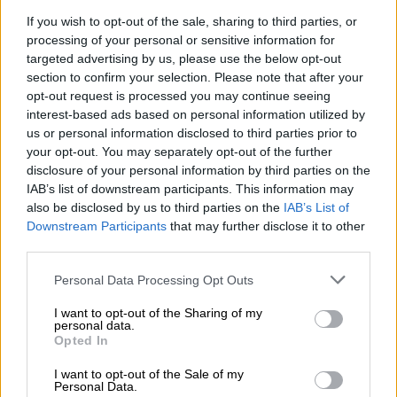
καλύτερο μπαμπά και παππού του
If you wish to opt-out of the sale, sharing to third parties, or
κόσμου»
processing of your personal or sensitive information for
targeted advertising by us, please use the below opt-out
section to confirm your selection. Please note that after your
opt-out request is processed you may continue seeing
Ο Κυριάκος Μητσοτάκης είχε την ευκαιρία
interest-based ads based on personal information utilized by
us or personal information disclosed to third parties prior to
να ενημερωθεί για τα
προϊόντα των εκθετών
your opt-out. You may separately opt-out of the further
και τον εξοπλισμό
που χρησιμοποιούν οι
disclosure of your personal information by third parties on the
επαγγελματίες, αλλά και να παρακολουθήσει
IAB’s list of downstream participants. This information may
μέρος του
πρωταθλήματος καφέ
που
also be disclosed by us to third parties on the
IAB’s List of
Downstream Participants
that may further disclose it to other
διεξάγεται στο πλαίσιο της έκθεσης.
third parties.
Ολοκληρώνοντας την επίσκεψή του ο
Please note that this website/app uses one or more Google
Personal Data Processing Opt Outs
πρωθυπουργός δήλωσε: «H HORECA είναι
services and may gather and store information including but
μια
έκθεση-σημείο αναφοράς
για τον
not limited to your visit or usage behaviour. You may click to
I want to opt-out of the Sharing of my
personal data.
grant or deny consent to Google and its third-party tags to
ελληνικό τουρισμό, αλλά και για τις πάρα
Opted In
use your data for below specified purposes in below Google
πολλές ελληνικές εταιρείες οι οποίες
consent section.
I want to opt-out of the Sale of my
προμηθεύουν υποδομές και προϊόντα,
Personal Data.