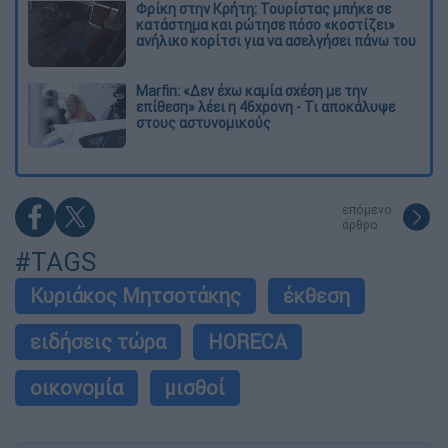
Φρίκη στην Κρήτη: Τουρίστας μπήκε σε
κατάστημα και ρώτησε πόσο «κοστίζει»
ανήλικο κορίτσι για να ασελγήσει πάνω του
Marfin: «Δεν έχω καμία σχέση με την
επίθεση» λέει η 46χρονη - Τι αποκάλυψε
στους αστυνομικούς
επόμενο
άρθρο
#TAGS
Κυριάκος Μητσοτάκης
έκθεση
ειδήσεις τώρα
HORECA
οικονομία
μισθοί