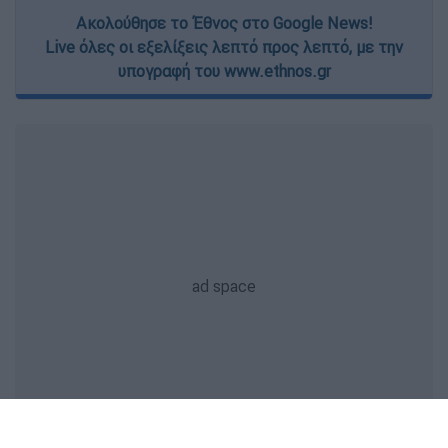
Ακολούθησε το Έθνος στο Google News!
Live όλες οι εξελίξεις λεπτό προς λεπτό, με την
υπογραφή του www.ethnos.gr