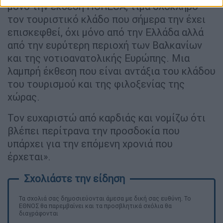
μόνο την έκθεση HORECA, τιμά ολόκληρο
τον τουριστικό κλάδο που σήμερα την έχει
επισκεφθεί, όχι μόνο από την Ελλάδα αλλά
από την ευρύτερη περιοχή των Βαλκανίων
και της νοτιοανατολικής Ευρώπης. Μια
λαμπρή έκθεση που είναι αντάξια του κλάδου
του τουρισμού και της φιλοξενίας της
χώρας.
Τον ευχαριστώ από καρδιάς και νομίζω ότι
βλέπει περίτρανα την προσδοκία που
υπάρχει για την επόμενη χρονιά που
έρχεται».
Τα σχολιά σας δημοσιεύονται άμεσα με δική σας ευθύνη. Το
ΕΘΝΟΣ θα παρεμβαίνει και τα προσβλητικά σχόλια θα
διαγράφονται