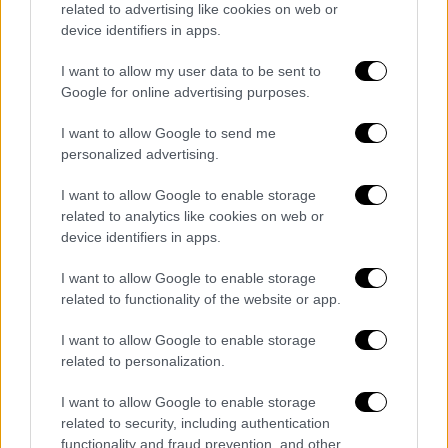
related to advertising like cookies on web or
Λιαροκάπης Άρης, πολιτικός μηχανικός,
device identifiers in apps.
συγκοινωνιολόγος
Λύτρα Ντίνα, Περιφερειακή σύμβουλος
I want to allow my user data to be sent to
Google for online advertising purposes.
Πελοποννήσου, πρώην Αντιδήμαρχος
Κορίνθου
I want to allow Google to send me
Μανιάτης Κώστας, συνδικαλιστής
personalized advertising.
ΓΕΝΟΠ ΔΕΗ
I want to allow Google to enable storage
Μανίκας Αντώνης, πρώην Κ.Ε. «Το
related to analytics like cookies on web or
Ποτάμι»
device identifiers in apps.
Μπακογιάννης Σωτήρης, συνδικαλιστής
συνταξιούχων Εμπορικής Τράπεζας
I want to allow Google to enable storage
related to functionality of the website or app.
Μπάτσος Γιώργος, Οικονομικό
επιμελητήριο
I want to allow Google to enable storage
Μυρίσης Αλέξανδρος, Πρόεδρος νέων
related to personalization.
δικηγόρων Ρόδου, πρώην νεολαία
I want to allow Google to enable storage
ΣΥΡΙΖΑ
related to security, including authentication
Νικολόπουλος Χρήστος,
functionality and fraud prevention, and other