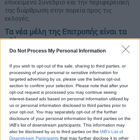
επικείμενο Συνέδριο και την περιφερειακή
της διάρθρωση στην πορεία προς τις
εκλογές.
Τα νέα μέλη της Επιτροπής είναι τα
εξής:
Αθανασάκης Γιάννης, Συνδικαλιστής
Do Not Process My Personal Information
ΟΤΟΕ – Εθνική Τράπεζα
If you wish to opt-out of the sale, sharing to third parties, or
Βαλαβάνης Δημοσθένης, οδοντίατρος
processing of your personal or sensitive information for
Βατσικλής Μάριος, δικηγόρος, μέλος
targeted advertising by us, please use the below opt-out
Δ.Σ. Δικηγορικού συλλόγου Κομοτηνής
section to confirm your selection. Please note that after your
Βερλέκης Νίκος, ηθοποιός
opt-out request is processed you may continue seeing
Βουκίδης Θεόδωρος, Πλαστικός
interest-based ads based on personal information utilized by
us or personal information disclosed to third parties prior to
χειρουργός, καθηγητής
your opt-out. You may separately opt-out of the further
Γεωργακόπουλος Τάκης, αρχιτέκτων,
disclosure of your personal information by third parties on the
πρώην Πρόεδρος Πανελλήνιου
IAB’s list of downstream participants. This information may
συλλόγου αρχιτεκτόνων
also be disclosed by us to third parties on the
IAB’s List of
Downstream Participants
that may further disclose it to other