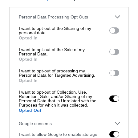
Γιαννόπουλος Παναγιώτης, δικηγόρος,
third parties.
Πανεπιστημιακός Θεσσαλονίκη
Γιουματζίδης Βασίλης, πρώην
Please note that this website/app uses one or more Google
Personal Data Processing Opt Outs
services and may gather and store information including but
Βουλευτής
not limited to your visit or usage behaviour. You may click to
I want to opt-out of the Sharing of my
Γκαραβέλα Μαρία, δημόσιος υπάλληλος
personal data.
grant or deny consent to Google and its third-party tags to
Opted In
Καμιζής Δημήτρης, πρώην Δήμαρχος
use your data for below specified purposes in below Google
Κρανιδίου, γιατρός
consent section.
I want to opt-out of the Sale of my
Personal Data.
Καρασμάνης Βασίλης, ομότιμος
Opted In
καθηγητής φιλοσοφίας
I want to opt-out of processing my
Καρούτζος Θανάσης, πρώην
Personal Data for Targeted Advertising.
Περιφερειάρχης Κρήτης
Opted In
Κριθαρούλας Λεωνίδας, υπάλληλος,
I want to opt-out of Collection, Use,
πρώην μέλος τομέα Δημοκρατίας στο
Retention, Sale, and/or Sharing of my
Personal Data that Is Unrelated with the
Κίνημα Δημοκρατών
Purposes for which it was collected.
Opted Out
Κυριακόπουλος Ηλίας, διοργανωτής
πολιτιστικών εκδηλώσεων
Google consents
Κύρκος Δημήτρης, πρώην μέλος Κ.Ε.
I want to allow Google to enable storage
ΠΑΣΟΚ