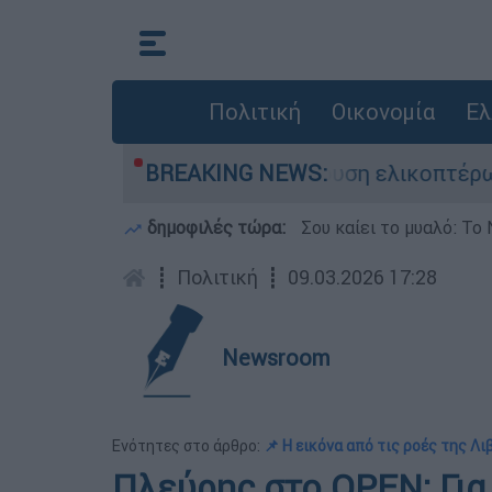
Πολιτική
Οικονομία
Ελ
τη ζωή του στη σύγκρουση ελικοπτέρων
BREAKING NEWS:
Μ
δημοφιλές τώρα:
Σου καίει το μυαλό: Το 
┋
Πολιτική
┋
09.03.2026 17:28
Newsroom
Ενότητες στο άρθρο:
📌 Η εικόνα από τις ροές της Λι
Πλεύρης στο OPEN: Για