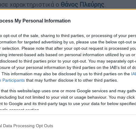
ωσε χαρακτηριστικά ο
Θάνος Πλεύρης
.
ocess My Personal Information
to opt-out of the sale, sharing to third parties, or processing of your per
formation for targeted advertising by us, please use the below opt-out s
υλος του Ιράν πάνω από την Τουρκία -
r selection. Please note that after your opt-out request is processed y
ηρυτό, Τεχεράνη και Ισφαχάν
eing interest-based ads based on personal information utilized by us or
disclosed to third parties prior to your opt-out. You may separately opt-
losure of your personal information by third parties on the IAB’s list of
. This information may also be disclosed by us to third parties on the
IA
Μακρόν, Χριστοδουλίδη: «Η Κύπρος
Participants
that may further disclose it to other third parties.
ηνική η δράση μας»
 that this website/app uses one or more Google services and may gath
including but not limited to your visit or usage behaviour. You may click 
 to Google and its third-party tags to use your data for below specifi
ogle consent section.
 ξεκαθάρισε πως
εάν η σύρραξη παραταθεί
κάτι που «δεν μπορεί να αποκλειστεί,
l Data Processing Opt Outs
εχόμενο
».