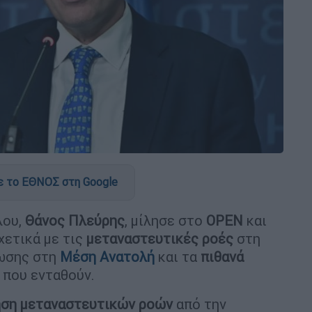
 το ΕΘΝΟΣ στη Google
λου,
Θάνος Πλεύρης
, μίλησε στο
OPEN
και
χετικά με τις
μεταναστευτικές ροές
στη
κωσης στη
Μέση Ανατολή
και τα
πιθανά
 που ενταθούν.
ηση μεταναστευτικών ροών
από την