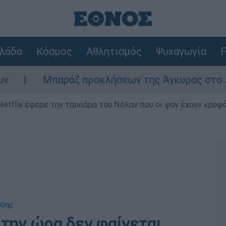
λάδα
Κόσμος
Αθλητισμός
Ψυχαγωγία
F
παράζ προκλήσεων της Άγκυρας στο Αιγαίο: Εικο
Netflix έφερε την ταινιάρα του Νόλαν που οι φαν έχουν κρυφό
βύης
 την ώρα δεν φαίνεται