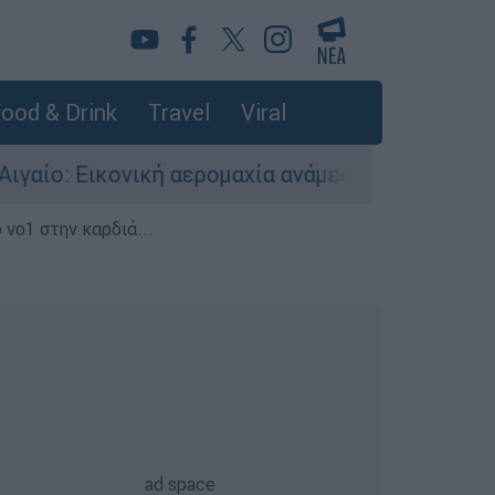
ood & Drink
Travel
Viral
νική αερομαχία ανάμεσα σε ελληνικά και τουρκι
 νο1 στην καρδιά...