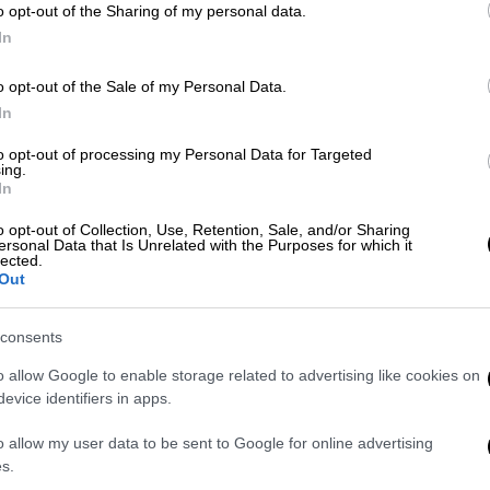
o opt-out of the Sharing of my personal data.
 με τον κ. Πλεύρη «από την πλευρά της
In
3) παραμένουν
61% μικρότερες
απ' ότι το
νόμενο, στα σύνορα με την Τουρκία
o opt-out of the Sale of my Personal Data.
σία
της ελληνικής με την τουρκική
In
ηση από αυτό το πεδίο, είναι κάτι που
to opt-out of processing my Personal Data for Targeted
εσε.
ing.
In
o opt-out of Collection, Use, Retention, Sale, and/or Sharing
ersonal Data that Is Unrelated with the Purposes for which it
lected.
Out
consents
o allow Google to enable storage related to advertising like cookies on
evice identifiers in apps.
video
o allow my user data to be sent to Google for online advertising
s.