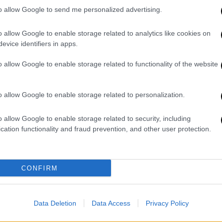
to allow Google to send me personalized advertising.
o allow Google to enable storage related to analytics like cookies on
evice identifiers in apps.
o allow Google to enable storage related to functionality of the website
Λιβύης
o allow Google to enable storage related to personalization.
ια τη Λιβύη
, όπως εξήγησε ο υπουργός.
o allow Google to enable storage related to security, including
 του έτους, οι ροές είναι κάτω από 2.000.
cation functionality and fraud prevention, and other user protection.
ρχε ροή από τη Λιβύη, τις
τελευταίες 4-5
ύ καλός, υπήρχε μια πολύ
αυξημένη ροή
». «Η
ότι δεν έχει χαρακτηριστικά εμπόλεμης
CONFIRM
από το
Σουδάν
, που είναι μεν μια εμπόλεμη
τολή, καθώς και από το
Μπαγκλαντές
.
Data Deletion
Data Access
Privacy Policy
οπορικώς
από το Μπαγκλαντές στην
υτό, με την Ευρωπαϊκή Επιτροπή είμαστε στην