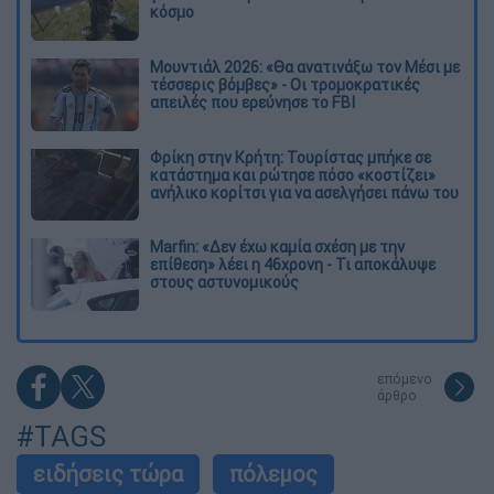
κόσμο
Μουντιάλ 2026: «Θα ανατινάξω τον Μέσι με
τέσσερις βόμβες» - Οι τρομοκρατικές
απειλές που ερεύνησε το FBI
Φρίκη στην Κρήτη: Τουρίστας μπήκε σε
κατάστημα και ρώτησε πόσο «κοστίζει»
ανήλικο κορίτσι για να ασελγήσει πάνω του
Marfin: «Δεν έχω καμία σχέση με την
επίθεση» λέει η 46χρονη - Τι αποκάλυψε
στους αστυνομικούς
επόμενο
άρθρο
#TAGS
ειδήσεις τώρα
πόλεμος