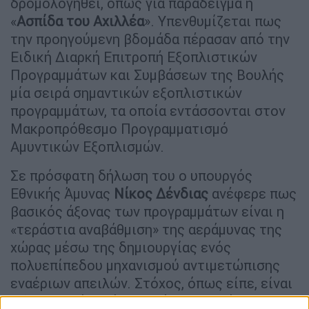
δρομολογηθεί, όπως για παράδειγμα η
«
Ασπίδα του Αχιλλέα
». Υπενθυμίζεται πως
την προηγούμενη βδομάδα πέρασαν από την
Ειδική Διαρκή Επιτροπή Εξοπλιστικών
Προγραμμάτων και Συμβάσεων της Βουλής
μία σειρά σημαντικών εξοπλιστικών
προγραμμάτων, τα οποία εντάσσονται στον
Μακροπρόθεσμο Προγραμματισμό
Αμυντικών Εξοπλισμών.
Σε πρόσφατη δήλωση του ο υπουργός
Εθνικής Άμυνας
Νίκος Δένδιας
ανέφερε πως
βασικός άξονας των προγραμμάτων είναι η
«τεράστια αναβάθμιση» της αεράμυνας της
χώρας μέσω της δημιουργίας ενός
πολυεπίπεδου μηχανισμού αντιμετώπισης
εναέριων απειλών. Στόχος, όπως είπε, είναι
η δημιουργία ενός θολού προστασίας της