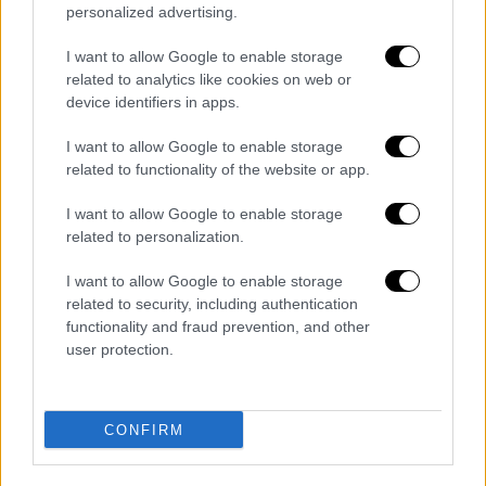
personalized advertising.
Αυτό δεν επηρεάζει τον ιδιαίτερο
χαρακτήρα της πολιτικής ασφάλειας και
I want to allow Google to enable storage
άμυνας ορισμένων κρατών μελών».
related to analytics like cookies on web or
Υπενθυμίζεται πως μέχρι σήμερα το
device identifiers in apps.
συγκεκριμένο άρθρο έχει ενεργοποιηθεί
I want to allow Google to enable storage
μόνο μία φορά και συγκεκριμένα από τη
related to functionality of the website or app.
Γαλλία το 2015 μετά τις πολύνεκρες
τρομοκρατικές επιθέσεις στο Παρίσι.
I want to allow Google to enable storage
related to personalization.
Πιο κοντά οι ανακοινώσεις των
I want to allow Google to enable storage
μέτρων
related to security, including authentication
functionality and fraud prevention, and other
Σε ένα
μπαράζ συσκέψεων
τις τελευταίες
user protection.
ημέρες φαίνεται πως «κλείδωσε» το πακέτο
μέτρων στήριξης που θα ανακοινωθεί, ενώ
θα διατηρηθούν και εφεδρείες καθώς δεν
CONFIRM
μπορεί να γίνει καμία πρόβλεψη για την
διάρκεια του πολέμου. Στην εβδομαδιαία