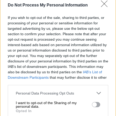
ελληνικής επικράτειας με πολλαπλά επίπεδα
Do Not Process My Personal Information
αντιμετώπισης όλων των συγχρόνων
απειλών, των αεροσκαφών, των drones, αλλά
If you wish to opt-out of the sale, sharing to third parties, or
και των πυραύλων και των βαλλιστικών
processing of your personal or sensitive information for
targeted advertising by us, please use the below opt-out
πυραύλων.
section to confirm your selection. Please note that after your
opt-out request is processed you may continue seeing
Τι είναι η «ρήτρα αμοιβαίας
interest-based ads based on personal information utilized by
συνδρομής»
us or personal information disclosed to third parties prior to
your opt-out. You may separately opt-out of the further
Στην ανάγκη να έχουμε ένα «
σαφή και
disclosure of your personal information by third parties on the
εφαρμόσιμο οδικό χάρτη
» σε περίπτωση που
IAB’s list of downstream participants. This information may
also be disclosed by us to third parties on the
IAB’s List of
δεχτεί επίθεση ευρωπαϊκό έδαφος
Downstream Participants
that may further disclose it to other
αναφέρθηκε στην εβδομαδιαία του ανάρτηση
third parties.
ο
Κυριάκος Μητσοτάκης
. Ουσιαστικά η
Please note that this website/app uses one or more Google
σχετική συζήτηση - που αφορά το άρθρο 42,
Personal Data Processing Opt Outs
services and may gather and store information including but
παράγραφος 7, της συνθήκης της Ε.Ε - έχει
not limited to your visit or usage behaviour. You may click to
I want to opt-out of the Sharing of my
ανοίξει, μετά και την ευρωπαϊκή «ασπίδα»
personal data.
grant or deny consent to Google and its third-party tags to
Opted In
που υπήρξε στην Κύπρο.
use your data for below specified purposes in below Google