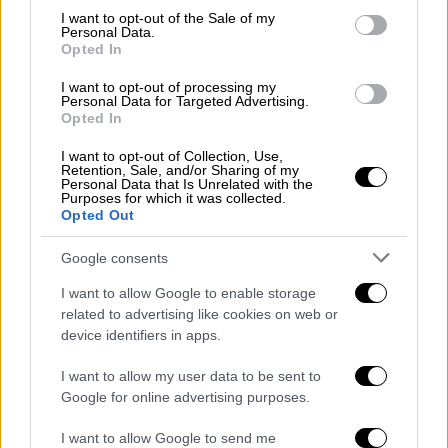
consent section.
I want to opt-out of the Sale of my
Στόχος τώρα είναι να γίνουν σε
ευρωπαϊκό
Personal Data.
Opted In
επίπεδo
«βήματα παραπέρα» και να χαραχθεί
ένας οδικός χάρτης, με ορίζοντα μηνών, έτσι
I want to opt-out of processing my
Personal Data for Targeted Advertising.
ώστε να δημιουργηθεί ένα σαφές
Opted In
επιχειρησιακό σχέδιο σε περίπτωση που
I want to opt-out of Collection, Use,
χρειαστεί να ενεργοποιηθεί η ρήτρα. Να
Retention, Sale, and/or Sharing of my
Personal Data that Is Unrelated with the
αποσαφηνιστεί δηλαδή ποια θα ήταν τα
Purposes for which it was collected.
βήματα ανάλογα με το είδος της απειλής.
Opted Out
Να σημειωθεί εδώ πως το συγκεκριμένο
Google consents
άρθρο ορίζει ότι: «Σε περίπτωση κατά την
I want to allow Google to enable storage
οποία κράτος μέλος δεχθεί ένοπλη επίθεση
related to advertising like cookies on web or
στο έδαφός του, τα άλλα κράτη μέλη
device identifiers in apps.
οφείλουν να του παράσχουν βοήθεια και
I want to allow my user data to be sent to
συνδρομή με όλα τα μέσα που έχουν στη
Google for online advertising purposes.
διάθεσή τους, σύμφωνα με το άρθρο 51 του
Καταστατικού Χάρτη των Ηνωμένων Εθνών.
I want to allow Google to send me