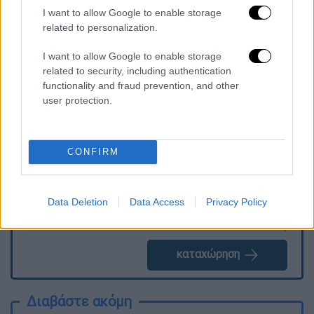
Τασούλα, και πραγματοποιήθηκε 39 ημέρες
I want to allow Google to enable storage
related to personalization.
μετά την κατάθεση του αιτήματος.
I want to allow Google to enable storage
related to security, including authentication
functionality and fraud prevention, and other
Τα σχολιά σας δημοσιεύονται άμεσα με δική σας ευθύνη. Το
user protection.
ΕΘΝΟΣ θα παρεμβαίνει και τα προσβλητικά σχόλια θα
διαγράφονται
CONFIRM
Data Deletion
Data Access
Privacy Policy
καταχώρηση
Διαβάστε ακόμη