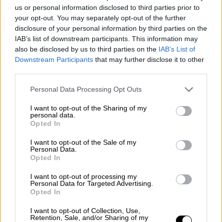
Πολιτική
|
31.03.2026 18:06
us or personal information disclosed to third parties prior to
Κόντρα ΠΑΣΟΚ - Μαξίμου για την προ
your opt-out. You may separately opt-out of the further
disclosure of your personal information by third parties on the
ημερησίας που αναβλήθηκε: «Ο
IAB’s list of downstream participants. This information may
"Νίξον" του Μαξίμου δραπετεύει» -
also be disclosed by us to third parties on the
IAB’s List of
«Κόλλημα του Ανδρουλάκη»
Downstream Participants
that may further disclose it to other
third parties.
Please note that this website/app uses one or more Google
Personal Data Processing Opt Outs
services and may gather and store information including but
«Δεν κατέστη δυνατόν να
not limited to your visit or usage behaviour. You may click to
I want to opt-out of the Sharing of my
personal data.
επικοινωνήσω με τον Ανδρουλάκη»
grant or deny consent to Google and its third-party tags to
Opted In
use your data for below specified purposes in below Google
«Δεν κατέστη δυνατόν να επικοινωνήσω
consent section.
I want to opt-out of the Sale of my
Personal Data.
ακόμη με τον κ.
Ανδρουλάκη,
αλλά έχει
Opted In
ενημερωθεί ο γραμματέας της
I want to opt-out of processing my
κοινοβουλευτικής ομάδας του ΠΑΣΟΚ
Personal Data for Targeted Advertising.
Δημήτρης Μπιάγκης», σημείωσε ο κ.
Opted In
Κακλαμάνης σχετικά με τη δ
εύτερη
I want to opt-out of Collection, Use,
προτεινόμενη από την κυβέρνηση
Retention, Sale, and/or Sharing of my