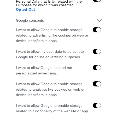
Personal Data that Is Unrelated with the
ημερομηνία
για τη διεξαγωγή της συζήτησης.
Purposes for which it was collected.
Opted Out
Ο
πρόεδρος της Βουλής απάντησε στις
Google consents
αιτιάσεις βουλευτών και στελεχών του
ΠΑΣΟΚ
,
περί παραβίασης του Κανονισμού
I want to allow Google to enable storage
της Βουλής, σημειώνοντας πως, η διεξαγωγή
related to advertising like cookies on web or
device identifiers in apps.
τέτοιου είδους συζητήσεων και λίγες μέρες
μετά την παρέλευση του ενός μήνα αποτελεί
I want to allow my user data to be sent to
συνηθισμένη κοινοβουλευτική πρακτική.
Google for online advertising purposes.
Ο κ. Κακλαμάνης ανέφερε και συγκεκριμένα
I want to allow Google to send me
παραδείγματα, όπως η προ ημερησίας
personalized advertising.
συζήτηση για την Παιδεία που είχε ζητήσει η
I want to allow Google to enable storage
ΝΔ
επί προεδρίας
Νίκου Βούτση
, που
related to analytics like cookies on web or
πραγματοποιήθηκε δύο μήνες μετά, αλλά και
device identifiers in apps.
την
προ ημερησίας συζήτηση σχετικά με το
I want to allow Google to enable storage
πολύνεκρο δυστύχημα των Τεμπών
που
related to functionality of the website or app.
ζήτησαν ΣΥΡΙΖΑ και ΚΚΕ
επί προεδρίας