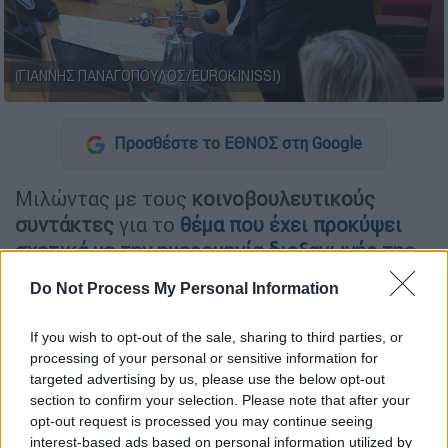
(ΓΙΑΝΝΗΣ ΠΑΝΑΓΟΠΟΥΛΟΣ/EUROKINISSI)
Προσθέστε το ΕΘΝΟΣ στη Google
Μιλώντας με τους
κοινοβουλευτικούς
συντάκτες
για το
θέμα που έχει προκύψει
σχετικά με την ημερομηνία διεξαγωγής της
προ ημερησίας συζήτησης για το Κράτος
Do Not Process My Personal Information
Δικαίου
, ο πρόεδρος της Βουλής,
Νικήτας
Κακλαμάνης
σημείωσε πως αναμένει την
If you wish to opt-out of the sale, sharing to third parties, or
απάντηση του ΠΑΣΟΚ για τις
16 Απριλίου
.
processing of your personal or sensitive information for
targeted advertising by us, please use the below opt-out
section to confirm your selection. Please note that after your
ΔΙΑΒΑΣΤΕ ΕΠΙΣΗΣ
opt-out request is processed you may continue seeing
interest-based ads based on personal information utilized by