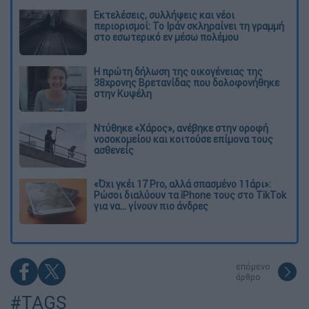
Εκτελέσεις, συλλήψεις και νέοι
περιορισμοί: Το Ιράν σκληραίνει τη γραμμή
στο εσωτερικό εν μέσω πολέμου
Η πρώτη δήλωση της οικογένειας της
38χρονης Βρετανίδας που δολοφονήθηκε
στην Κυψέλη
Ντύθηκε «Χάρος», ανέβηκε στην οροφή
νοσοκομείου και κοιτούσε επίμονα τους
ασθενείς
«Όχι γκέι 17 Pro, αλλά σπασμένο 11άρι»:
Ρώσοι διαλύουν τα iPhone τους στο TikTok
για να... γίνουν πιο άνδρες
επόμενο
άρθρο
#TAGS