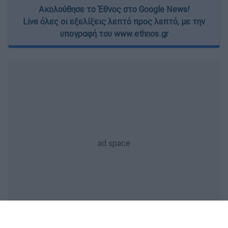
Ακολούθησε το Έθνος στο Google News!
Live όλες οι εξελίξεις λεπτό προς λεπτό, με την
υπογραφή του www.ethnos.gr