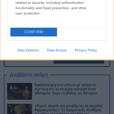
ΕΘΝΟΣ θα παρεμβαίνει και τα προσβλητικά σχόλια θα
related to security, including authentication
διαγράφονται
functionality and fraud prevention, and other
user protection.
CONFIRM
Data Deletion
Data Access
Privacy Policy
καταχώρηση
Διαβάστε ακόμη
Kadebostany στο ethnos.gr: «Κάποτε
πίστευα ότι το να είσαι outsider ήταν
αδυναμία, τώρα το βλέπω ως δύναμη»
«Χωρίς σκηνές και κουβέρτες σε ακραίες
θερμοκρασίες»: Σε δραματικές συνθήκες
χιλιάδες μετανάστες στη Θέουτα