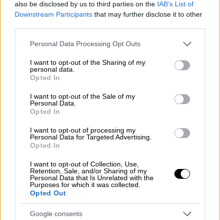
also be disclosed by us to third parties on the
IAB’s List of
εδώ" στην περίπτωση του ΟΠΕΚΕΠΕ, είναι η
Downstream Participants
that may further disclose it to other
μεγάλη μεταρρύθμιση, με τη μετάβαση του
third parties.
ΟΠΕΚΕΠΕ στην ΑΑΔΕ», δήλωσε ο
Please note that this website/app uses one or more Google
Personal Data Processing Opt Outs
κυβερνητικός εκπρόσωπος.
services and may gather and store information including but
not limited to your visit or usage behaviour. You may click to
I want to opt-out of the Sharing of my
personal data.
grant or deny consent to Google and its third-party tags to
ΔΙΑΒΑΣΤΕ ΕΠΙΣΗΣ
Opted In
use your data for below specified purposes in below Google
consent section.
I want to opt-out of the Sale of my
Πολιτική
|
02.04.2026 12:28
Personal Data.
Υπό έρευνα ακόμη δύο βουλευτές για
Opted In
το σκάνδαλο του ΟΠΕΚΕΠΕ - Νέα
I want to opt-out of processing my
δικογραφία στη Βουλή
Personal Data for Targeted Advertising.
Opted In
I want to opt-out of Collection, Use,
Retention, Sale, and/or Sharing of my
Personal Data that Is Unrelated with the
Πότε θα γίνουν γνωστά τα ονόματα
Purposes for which it was collected.
Opted Out
Απαντώντας σε ερώτηση σχετικά με το
πότε
Google consents