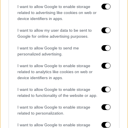
θα γίνουν γνωστά τα ονόματα
που
I want to allow Google to enable storage
περιλαμβάνονται στη δικογραφία για την
related to advertising like cookies on web or
υπόθεση του ΟΠΕΚΕΠΕ, ξεκαθάρισε ότι αυτό
device identifiers in apps.
θα συμβεί μόλις η δικογραφία διαβιβαστεί
στη Βουλή.
I want to allow my user data to be sent to
Google for online advertising purposes.
Όπως ανέφερε, οι βουλευτές θα λάβουν
I want to allow Google to send me
τότε πλήρη γνώση του υλικού, κάτι που
personalized advertising.
αποτελεί «
βασική προϋπόθεση
»
για να
απαντηθούν πολλά από τα εύλογα
I want to allow Google to enable storage
ερωτήματα
που έχουν τεθεί. Και πρόσθεσε
related to analytics like cookies on web or
device identifiers in apps.
πως για να υπάρξει ολοκληρωμένη εικόνα,
πρέπει να εξεταστούν τα έγγραφα, οι
I want to allow Google to enable storage
διάλογοι
και όλα τα
στοιχεία
της
related to functionality of the website or app.
δικογραφίας.
I want to allow Google to enable storage
related to personalization.
I want to allow Google to enable storage
Τα σχολιά σας δημοσιεύονται άμεσα με δική σας ευθύνη. Το