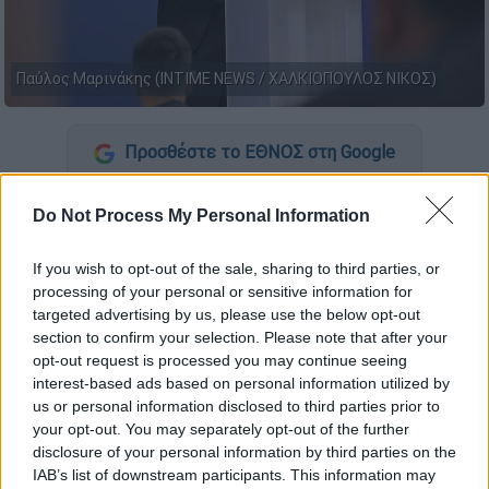
Παύλος Μαρινάκης (INTIME NEWS / ΧΑΛΚΙΟΠΟΥΛΟΣ ΝΙΚΟΣ)
Προσθέστε το ΕΘΝΟΣ στη Google
«
Ως εδώ
» είναι το μήνυμα της κυβέρνησης
Do Not Process My Personal Information
σχετικά με τις ραγδαίες εξελίξεις στο
σκάνδαλο του
ΟΠΕΚΕΠΕ
. Ο
Παύλος
If you wish to opt-out of the sale, sharing to third parties, or
processing of your personal or sensitive information for
Μαρινάκης
, κατά την τακτική ενημέρωση
targeted advertising by us, please use the below opt-out
των πολιτικών συντακτών σήμερα (2/4),
section to confirm your selection. Please note that after your
τόνισε πως «η δουλειά της κυβέρνησης είναι
opt-out request is processed you may continue seeing
να κάνει πράξη το "ως εδώ"».
interest-based ads based on personal information utilized by
us or personal information disclosed to third parties prior to
«Η βασική δουλειά της κυβέρνησης είναι να
your opt-out. You may separately opt-out of the further
disclosure of your personal information by third parties on the
κάνει πράξη το "
ως εδώ
",
να βάλει μια
IAB’s list of downstream participants. This information may
γραμμή σε μία διαχρονική παθογένεια
, το "ως