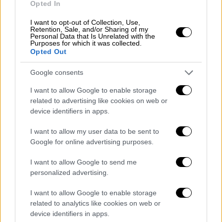
Αναφορικά με το ενδεχόμενο να τεθεί θέμα
Opted In
παραίτησης ή παράδοσης βουλευτικών
I want to opt-out of Collection, Use,
εδρών, ο κ.
Μαρινάκης
απέφυγε να
Retention, Sale, and/or Sharing of my
Personal Data that Is Unrelated with the
προδικάσει εξελίξεις, ξεκαθαρίζοντας ότι
Purposes for which it was collected.
«δε θέλω να προδικάσω απόφαση που δεν
Opted Out
είναι δική μου».
Google consents
Σε κάθε περίπτωση, όπως σημείωσε,
I want to allow Google to enable storage
πρόκειται για «ατομικές, ενδεχομένως
related to advertising like cookies on web or
ποινικές συμπεριφορές», οι οποίες θα
device identifiers in apps.
αξιολογηθούν ξεχωριστά, προκειμένου να
I want to allow my user data to be sent to
καθοριστεί η περαιτέρω στάση.
Google for online advertising purposes.
Παράλληλα, τόνισε την ανάγκη να
I want to allow Google to send me
διαφυλαχθεί η
θεσμική λειτουργία των
personalized advertising.
βουλευτικών γραφείων
, επισημαίνοντας ότι
I want to allow Google to enable storage
«δεν πρέπει να πυροβολήσουμε τη
related to analytics like cookies on web or
λειτουργία τους», στο πλαίσιο της δημόσιας
device identifiers in apps.