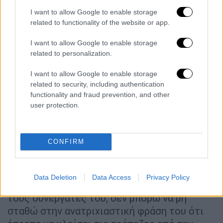
συζήτησης που έχει ανοίξει για την υπόθεση.
I want to allow Google to enable storage
Έχω την αίσθηση πως είναι εντελώς
related to functionality of the website or app.
διαφορετικές οι περιπτώσεις μεταξύ τους,
I want to allow Google to enable storage
επισήμανε και αναφερόμενος στον
Κώστα
related to personalization.
Τσιάρα
, είπε «είναι υπουργός και βουλευτής
πάρα πολλά χρόνια, καλό είναι να
I want to allow Google to enable storage
related to security, including authentication
περιμένουμε να δούμε αν και πώς ακριβώς
functionality and fraud prevention, and other
εμπλέκεται».
user protection.
Ο
Παύλος Μαρινάκης
σχολίασε και τη
συνέντευξη που παραχώρησε χθες βράδυ ο
CONFIRM
Αλέξης Τσίπρας στον Νίκο Χατζηνικολάου,
αναφέροντας: «Εκτός του ότι ο κ. Τσίπρας
είναι αμετανόητος για τις επιλογές του, το
Data Deletion
Data Access
Privacy Policy
δημοψήφισμα, την οικονομική πολιτική του,
τους συνεργάτες του, δεν μπορώ να μη
σταθώ στην ανατριχιαστική φράση του ότι