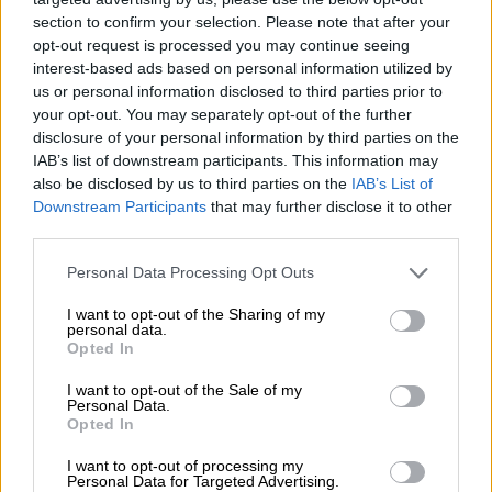
section to confirm your selection. Please note that after your
«Το κατά περίπτωση είναι προφανές»
opt-out request is processed you may continue seeing
υπογράμμισε, τονίζοντας ότι κάθε
interest-based ads based on personal information utilized by
περίπτωση είναι διαφορετική και
us or personal information disclosed to third parties prior to
your opt-out. You may separately opt-out of the further
πρέπει να εξετάζεται αυτοτελώς.
disclosure of your personal information by third parties on the
IAB’s list of downstream participants. This information may
also be disclosed by us to third parties on the
IAB’s List of
Downstream Participants
that may further disclose it to other
third parties.
Please note that this website/app uses one or more Google
Personal Data Processing Opt Outs
services and may gather and store information including but
video
not limited to your visit or usage behaviour. You may click to
I want to opt-out of the Sharing of my
personal data.
grant or deny consent to Google and its third-party tags to
Opted In
use your data for below specified purposes in below Google
consent section.
I want to opt-out of the Sale of my
Personal Data.
Opted In
«Δεν θέλω να προδικάσω απόφαση»
I want to opt-out of processing my
Personal Data for Targeted Advertising.