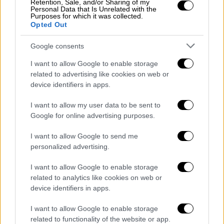
Retention, Sale, and/or Sharing of my
Όμως, η μεγάλη μεταρρύθμιση τώρα
Personal Data that Is Unrelated with the
Purposes for which it was collected.
υλοποιείται:
ΟΠΕΚΕΠΕ, όπως τον ξέραμε,
Opted Out
δεν υπάρχει πια
. Η ευθύνη του
προσδιορισμού και αποπληρωμής των
Google consents
αγροτικών ενισχύσεων μεταβιβάστηκε στην
I want to allow Google to enable storage
ΑΑΔΕ. Και όπως σήμερα δεν ζητάμε
related to advertising like cookies on web or
διευκολύνσεις από την ΑΑΔΕ για
device identifiers in apps.
φορολογικά θέματα, το ίδιο θα ισχύει στο
I want to allow my user data to be sent to
εξής και για τις επιδοτήσεις. Είναι μία
Google for online advertising purposes.
μεγάλη αλλαγή, που θα ωφελήσει πολύ κάθε
I want to allow Google to send me
έντιμο αγρότη και κτηνοτρόφο.
personalized advertising.
Εδώ επιτρέψτε μου έναν πιο προσωπικό
I want to allow Google to enable storage
τόνο. Φτάνει πια με τους υποκριτές που
related to analytics like cookies on web or
device identifiers in apps.
«ανακάλυψαν» ξαφνικά ότι τα ρουσφέτια
στον τόπο ξεκίνησαν το 2019. Τέτοιες
I want to allow Google to enable storage
πελατειακές σχέσεις συνοδεύουν το
related to functionality of the website or app.