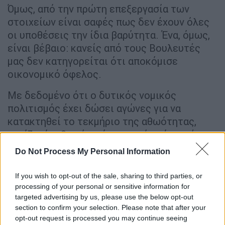
Όμως, από την πρώτη επεξεργασία των
στοιχείων είναι σαφές πως δεν έχουν όλες
οι υποθέσεις την ίδια βαρύτητα. Ένα, όμως,
είναι βέβαιο: κανείς από τους Βουλευτές
μας δεν κατηγορείται ότι αποκόμισε
οικονομικό όφελος.
Με δεδομένο ότι ο δυτικός νομικός
πολιτισμός έχει δώσει αγώνες για να
κατακτηθεί το τεκμήριο της αθωότητας,
τονίζω ότι θα κάνω ό,τι περνά από το χέρι
μου για να το υπερασπιστώ.
Γι’ αυτό και
Do Not Process My Personal Information
ζητώ από την Ευρωπαϊκή Εισαγγελία, μετά
την άρση της ασυλίας των Βουλευτών μας,
If you wish to opt-out of the sale, sharing to third parties, or
να προχωρήσει ταχύτατα σε όλες τις
processing of your personal or sensitive information for
targeted advertising by us, please use the below opt-out
ανακριτικές ενέργειες
και να αποφανθεί αν,
section to confirm your selection. Please note that after your
σε πόσους και σε ποιους προτίθεται να
opt-out request is processed you may continue seeing