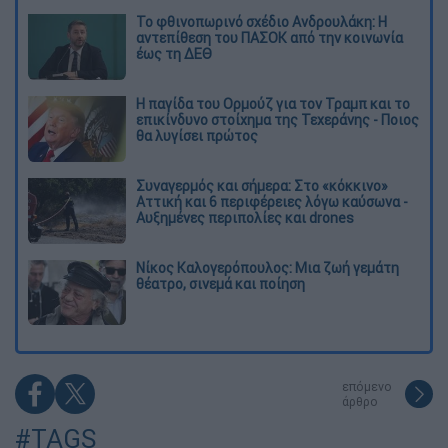
Το φθινοπωρινό σχέδιο Ανδρουλάκη: Η
αντεπίθεση του ΠΑΣΟΚ από την κοινωνία
έως τη ΔΕΘ
Η παγίδα του Ορμούζ για τον Τραμπ και το
επικίνδυνο στοίχημα της Τεχεράνης - Ποιος
θα λυγίσει πρώτος
Συναγερμός και σήμερα: Στο «κόκκινο»
Αττική και 6 περιφέρειες λόγω καύσωνα -
Αυξημένες περιπολίες και drones
Νίκος Καλογερόπουλος: Μια ζωή γεμάτη
θέατρο, σινεμά και ποίηση
επόμενο
άρθρο
#TAGS