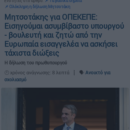
Ενότητες στο άρθρο:
📌 Τα βασικά σημεία
📌 Ολόκληρη η δήλωση Μητσοτάκη
Μητσοτάκης για ΟΠΕΚΕΠΕ:
Εισηγούμαι ασυμβίβαστο υπουργού
- βουλευτή και ζητώ από την
Ευρωπαία εισαγγελέα να ασκήσει
τάχιστα διώξεις
Η δήλωση του πρωθυπουργού
🕛 χρόνος ανάγνωσης: 8 λεπτά ┋ 🗣️
Ανοικτό για
σχολιασμό