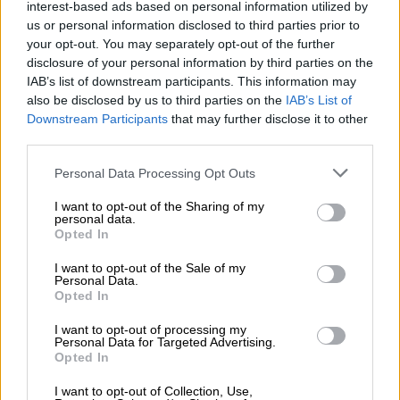
ασκήσει διώξεις.
interest-based ads based on personal information utilized by
us or personal information disclosed to third parties prior to
Και όταν λέω ταχύτατα, το εννοώ
. Γιατί
your opt-out. You may separately opt-out of the further
μιλάμε για Βουλευτές μας οι οποίοι έχουν
disclosure of your personal information by third parties on the
ήδη υποστεί προσωπικό αλλά και πολιτικό
IAB’s list of downstream participants. This information may
also be disclosed by us to third parties on the
IAB’s List of
πλήγμα. Έχουν, συνεπώς, το ελάχιστο
Downstream Participants
that may further disclose it to other
δικαίωμα να υπερασπιστούν τους εαυτούς
third parties.
τους.
Please note that this website/app uses one or more Google
Personal Data Processing Opt Outs
services and may gather and store information including but
Η δεύτερη επισήμανσή μου για τον ΟΠΕΚΕΠΕ
not limited to your visit or usage behaviour. You may click to
I want to opt-out of the Sharing of my
αφορά τη μάστιγα των πελατειακών
personal data.
grant or deny consent to Google and its third-party tags to
Opted In
σχέσεων, που επί δεκαετίες περνούσαν, σαν
use your data for below specified purposes in below Google
παλαιοκομματική «σκυτάλη», από τα χέρια
consent section.
I want to opt-out of the Sale of my
Personal Data.
της μιας κυβέρνησης προς την επόμενη.
Opted In
Απέναντί της έχω σταθεί αυτοκριτικά
πολλές φορές, όπως και για το γεγονός ότι
I want to opt-out of processing my
Personal Data for Targeted Advertising.
δεν έκανα νωρίτερα δραστικές παρεμβάσεις
Opted In
για να σπάσει το «απόστημα».
I want to opt-out of Collection, Use,