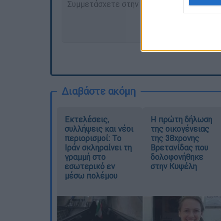
Διαβάστε ακόμη
Εκτελέσεις,
Η πρώτη δήλωση
συλλήψεις και νέοι
της οικογένειας
περιορισμοί: Το
της 38χρονης
Ιράν σκληραίνει τη
Βρετανίδας που
γραμμή στο
δολοφονήθηκε
εσωτερικό εν
στην Κυψέλη
μέσω πολέμου