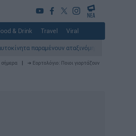
ood & Drink
Travel
Viral
νητα παραμένουν αταξινόμητα - Λύση αναζητά το
 σήμερα
|
➔ Εορτολόγιο: Ποιοι γιορτάζουν