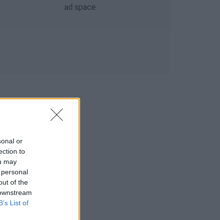
sonal or
ection to
ou may
 personal
out of the
 downstream
B’s List of