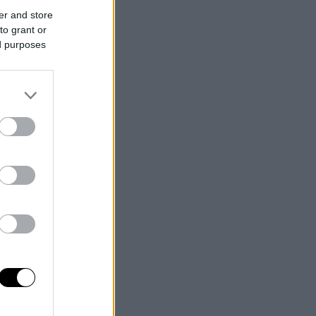
er and store
to grant or
ed purposes