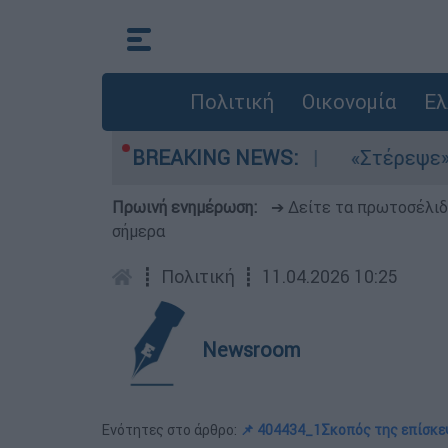
Πολιτική
Οικονομία
Ελ
 τα μελτέμια στο Αιγαίο
BREAKING NEWS:
«Στέρεψε» η αγο
Πρωινή ενημέρωση:
➔ Δείτε τα πρωτοσέλι
σήμερα
┋
Πολιτική
┋
11.04.2026 10:25
Newsroom
Ενότητες στο άρθρο:
📌 404434_1Σκοπός της επίσκ