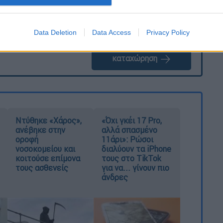
Data Deletion
Data Access
Privacy Policy
καταχώρηση
Ντύθηκε «Χάρος»,
«Όχι γκέι 17 Pro,
ανέβηκε στην
αλλά σπασμένο
οροφή
11άρι»: Ρώσοι
νοσοκομείου και
διαλύουν τα iPhone
κοιτούσε επίμονα
τους στο TikTok
τους ασθενείς
για να... γίνουν πιο
άνδρες