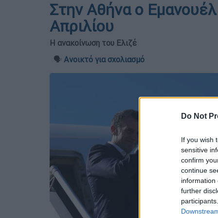
Στην Αθήνα ο Εμανουέλ
Απριλίου
Η ανακοίνωση του Ελιζέ
🗣️
Ανοικτό για σχολιασμό
Do Not Pr
If you wish 
sensitive in
confirm you
continue se
information 
further disc
participants
Downstream 