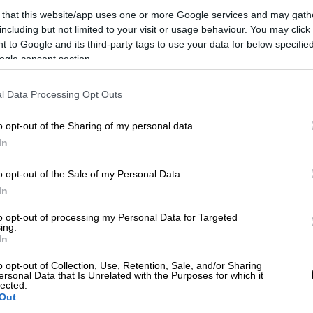
 that this website/app uses one or more Google services and may gath
including but not limited to your visit or usage behaviour. You may click 
 to Google and its third-party tags to use your data for below specifi
ogle consent section.
l Data Processing Opt Outs
o opt-out of the Sharing of my personal data.
In
o opt-out of the Sale of my Personal Data.
 το ΕΘΝΟΣ στη Google
In
οιηθεί η επίσημη επίσκεψη του προέδρου
to opt-out of processing my Personal Data for Targeted
ing.
 Μακρόν
στην Αθήνα, αναφέρει σε
In
o opt-out of Collection, Use, Retention, Sale, and/or Sharing
ersonal Data that Is Unrelated with the Purposes for which it
lected.
Out