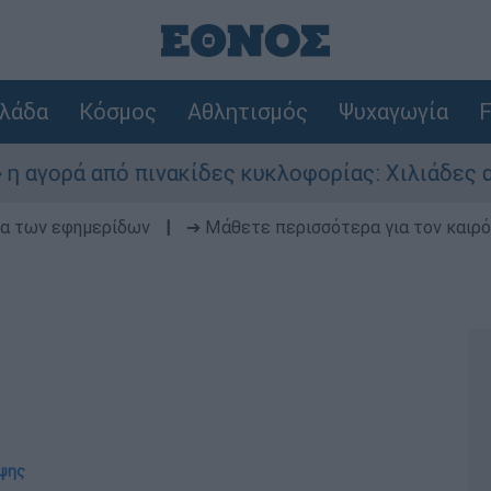
λάδα
Κόσμος
Αθλητισμός
Ψυχαγωγία
F
ρά από πινακίδες κυκλοφορίας: Χιλιάδες αυτοκί
δα των εφημερίδων
|
➔ Μάθετε περισσότερα για τον καιρό
εψης