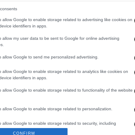
consents
 ακυρώνει την Ευρωπαϊκή Εισαγγελία
o allow Google to enable storage related to advertising like cookies on
evice identifiers in apps.
o allow my user data to be sent to Google for online advertising
s.
to allow Google to send me personalized advertising.
μένεται μεταξύ άλλων, να συμφωνηθεί η
ωνίας Στρατηγικής
Εταιρικής
Σχέσης
για τη
o allow Google to enable storage related to analytics like cookies on
λεια
.
evice identifiers in apps.
o allow Google to enable storage related to functionality of the website
. Το ΕΘΝΟΣ θα παρεμβαίνει και τα προσβλητικά σχόλια θα
o allow Google to enable storage related to personalization.
o allow Google to enable storage related to security, including
cation functionality and fraud prevention, and other user protection.
CONFIRM