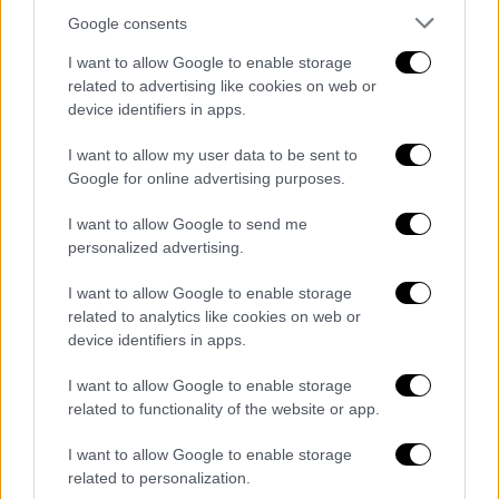
Google consents
Σημειώνει ότι «
ανάληψη πολιτικής ευθύνης
I want to allow Google to enable storage
με
παράλληλη αναγνώριση ζημίας
του
related to advertising like cookies on web or
δημοσίου που σημειωτέον αν δεν είχε
device identifiers in apps.
περάσει η πενταετής παραγραφή θα είχε και
I want to allow my user data to be sent to
ποινική διάσταση, χωρίς να συνοδεύεται από
Google for online advertising purposes.
παραίτηση, είναι λόγια του αέρα» και πως «ο
πρωθυπουργός οφείλει να αποπέμψει τον
I want to allow Google to send me
personalized advertising.
υφυπουργό του που ζημίωσε δύο φορές το
δημόσιο».
I want to allow Google to enable storage
related to analytics like cookies on web or
«
Μην προκαλείτε άλλο τους πολίτες με την
device identifiers in apps.
αλαζονεία
, την αναξιοκρατία και τον
πελατειασμό της κυβέρνησης σας», αναφέρει
I want to allow Google to enable storage
related to functionality of the website or app.
καταληκτικά.
I want to allow Google to enable storage
related to personalization.