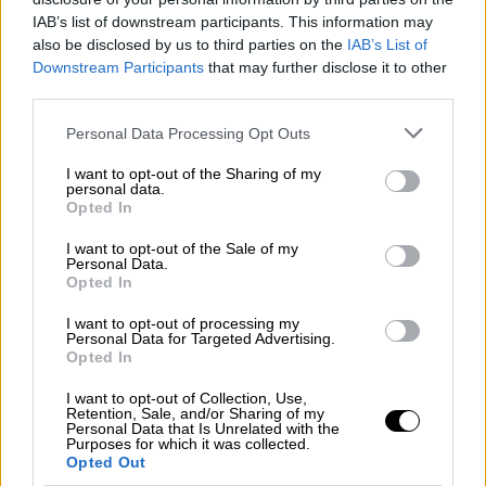
τα τυπικά προσόντα πρόσληψης και μάλιστα
IAB’s list of downstream participants. This information may
ζήτησε να του καταλογισθούν εντόκως τα
also be disclosed by us to third parties on the
IAB’s List of
ποσά που έλαβε αχρεωστήτως. Ζήτησε
Downstream Participants
that may further disclose it to other
δηλαδή ό,τι ακριβώς καλούσαμε να κάνει το
third parties.
υπουργείο Παιδείας με την ανακοίνωση μας
Please note that this website/app uses one or more Google
Personal Data Processing Opt Outs
την Τέταρτη». «Προφανώς, του διαμηνύθηκε
services and may gather and store information including but
not limited to your visit or usage behaviour. You may click to
I want to opt-out of the Sharing of my
πως έρχεται βαρύς ο πέλεκυς», σχολιάζει το
personal data.
grant or deny consent to Google and its third-party tags to
ΠΑΣΟΚ.
Opted In
use your data for below specified purposes in below Google
consent section.
I want to opt-out of the Sale of my
Personal Data.
ΔΙΑΒΑΣΤΕ ΕΠΙΣΗΣ
Opted In
X-RAY
|
17.04.2026 06:00
I want to opt-out of processing my
Personal Data for Targeted Advertising.
Η εξευτελιστική οπισθοχώρηση του
Opted In
Λαζαρίδη, η πρόσληψη που θύμωσε
I want to opt-out of Collection, Use,
τους δεξιούς και η προειδοποίηση
Retention, Sale, and/or Sharing of my
του Μαξίμου στην Παπανδρέου
Personal Data that Is Unrelated with the
Purposes for which it was collected.
Opted Out