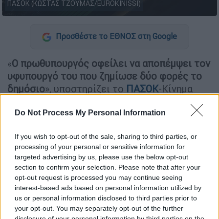
ΠΑΣΟΚ (ΚΩΣΤΑΣ ΤΖΟΥΜΑΣ/EUROKINISSI)
Προσθέστε το ΕΘΝΟΣ στη Google
«
Ο πρωθυπουργός οφείλει να αποπέμψει τον
υφυπουργό του που ζημίωσε δύο φορές το
δημόσιο
», υποστηρίζει το
ΠΑΣΟΚ
-Κίνημα
Αλλαγής σε ανακοίνωσή του σχετικά με τον
Μακάριο Λαζαρίδη, σημειώνοντας ότι
Do Not Process My Personal Information
ανάληψη πολιτικής ευθύνης χωρίς
If you wish to opt-out of the sale, sharing to third parties, or
παραίτηση «είναι λόγια του αέρα».
processing of your personal or sensitive information for
targeted advertising by us, please use the below opt-out
Ειδικότερα το ΠΑΣΟΚ αναφέρει ότι «
ο κ.
section to confirm your selection. Please note that after your
Λαζαρίδης που έως προχθές παρίστανε τον
opt-out request is processed you may continue seeing
προσβεβλημένο
και επιτίθετο σε όποιον
interest-based ads based on personal information utilized by
έθετε ερωτήματα, χθες
αποδέχθηκε πλήρως
us or personal information disclosed to third parties prior to
your opt-out. You may separately opt-out of the further
τους ισχυρισμούς του ΠΑΣΟΚ
ότι δεν είχε
disclosure of your personal information by third parties on the