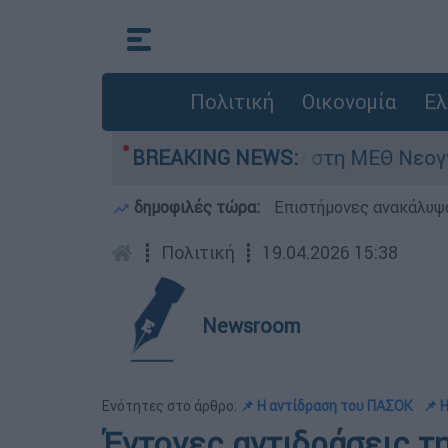
Πολιτική
Οικονομία
Ελ
μερών - Νοσηλευόταν στη ΜΕΘ Νεογνών
BREAKING NEWS:
Ma
δημοφιλές τώρα:
Επιστήμονες ανακάλυψα
┋
Πολιτική
┋
19.04.2026 15:38
Newsroom
Ενότητες στο άρθρο:
📌 Η αντίδραση του ΠΑΣΟΚ
📌 
Έντονες αντιδράσεις τη