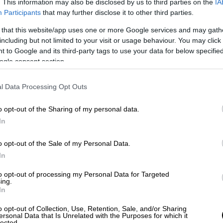
. This information may also be disclosed by us to third parties on the
IA
Participants
that may further disclose it to other third parties.
ωθυπουργός, που σε πείσμα της
 that this website/app uses one or more Google services and may gath
ατούσε επί μέρες στην κυβέρνηση τον κ.
including but not limited to your visit or usage behaviour. You may click 
εξαπάτησε το Δημόσιο, κηρύσσει σήμερα τον
 to Google and its third-party tags to use your data for below specifi
ogle consent section.
ίζει δε, πως «αν δεν είχε υπάρξει η
 είχε παρέμβει στον δημόσιο διάλογο η
l Data Processing Opt Outs
 αντίρροπες εσωκομματικές δυνάμεις,
ο κ.
ου κ. Μητσοτάκη θα ήταν ακόμη
o opt-out of the Sharing of my personal data.
In
της
Νέας Δημοκρατίας
δείχνει καθημερινά
o opt-out of the Sale of my Personal Data.
οποία κυβερνά
».
In
για την τοποθέτηση του πρωθυπουργού
to opt-out of processing my Personal Data for Targeted
ing.
α excel με αριθμούς δεν αναιρούν το βίωμα».
In
λο του ο Πρωθυπουργός που έχει
o opt-out of Collection, Use, Retention, Sale, and/or Sharing
ινοβουλευτική του πλειοψηφία για να
ersonal Data that Is Unrelated with the Purposes for which it
lected.