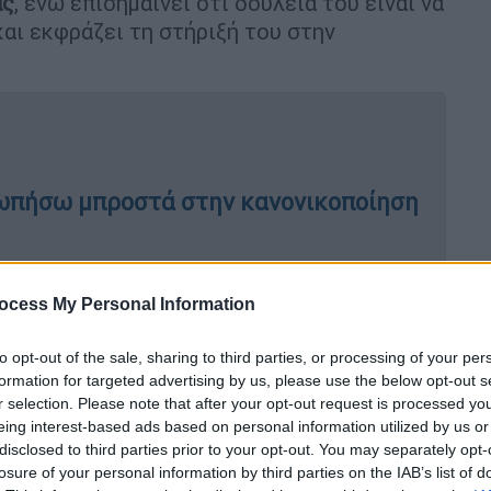
ας
, ενώ επισημαίνει ότι δουλειά του είναι να
και εκφράζει τη στήριξή του στην
ωπήσω μπροστά στην κανονικοποίηση
ocess My Personal Information
to opt-out of the sale, sharing to third parties, or processing of your per
formation for targeted advertising by us, please use the below opt-out s
του Πρωθυπουργού πιστοποιεί την
r selection. Please note that after your opt-out request is processed y
ι η κυβέρνηση της Νέας Δημοκρατίας»,
eing interest-based ads based on personal information utilized by us or
ΠΑΣΟΚ-Κινήματος Αλλαγής, Κώστας
disclosed to third parties prior to your opt-out. You may separately opt-
«Αργά και υποκριτικά θυμήθηκε τη
losure of your personal information by third parties on the IAB’s list of