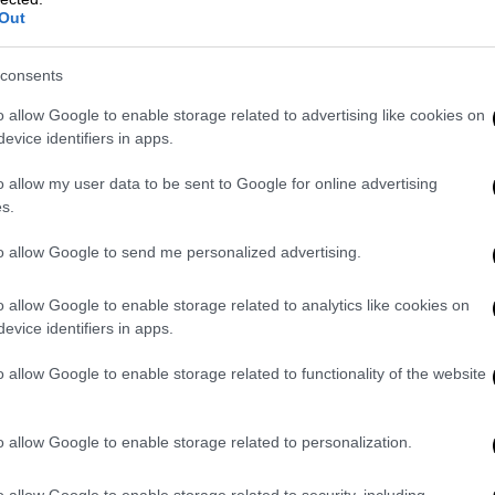
ει τους υπουργούς του
, που έστησε στο
Out
μηχανισμό παρακολούθησης των υπουργών
μεων, δημοσιογράφων και πολιτικών
consents
o allow Google to enable storage related to advertising like cookies on
ιώνει ότι «ο κ. Μητσοτάκης διατείνεται
evice identifiers in apps.
 Εισαγγελία’, αλλά δεν λέει κουβέντα για
o allow my user data to be sent to Google for online advertising
ις του κ. Γεωργιάδη σε αυτήν». Προσθέτει
s.
Υγείας και Αντιπροέδρου της Νέας
του κράτους δικαίου και της διάκρισης των
to allow Google to send me personalized advertising.
ση στο έργο της δικαιοσύνης και
ισμού εις βάρος των λειτουργών της
». «Ο
o allow Google to enable storage related to analytics like cookies on
evice identifiers in apps.
‘λαγό’ τον κ. Γεωργιάδη, την ανεξαρτησία
εσμών», υποστηρίζει καταληκτικά.
o allow Google to enable storage related to functionality of the website
o allow Google to enable storage related to personalization.
ητσοτάκης ως προς την τοξικότητα, τις
τα fake news και τις ανίερες διασυνδέσεις,
o allow Google to enable storage related to security, including