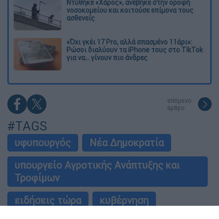
Ντύθηκε «Χάρος», ανέβηκε στην οροφή
νοσοκομείου και κοιτούσε επίμονα τους
ασθενείς
«Όχι γκέι 17 Pro, αλλά σπασμένο 11άρι»:
Ρώσοι διαλύουν τα iPhone τους στο TikTok
για να... γίνουν πιο άνδρες
επόμενο
άρθρο
#TAGS
υφυπουργός
Νέα Δημοκρατία
υπουργείο Αγροτικής Ανάπτυξης και
Τροφίμων
ειδήσεις τώρα
κυβέρνηση