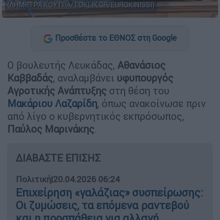
(ΔΗΜΗΤΡΑ ΚΟΥΤΡΑ/TOKLIK.GR/EUROKINISSI)
Προσθέστε το ΕΘΝΟΣ στη Google
Ο βουλευτής Λευκάδας,
Αθανάσιος
Καββαδάς
, αναλαμβάνει
υφυπουργός
Αγροτικής Ανάπτυξης
στη θέση του
Μακάριου Λαζαρίδη
, όπως ανακοίνωσε πριν
από λίγο ο κυβερνητικός εκπρόσωπος,
Παύλος Μαρινάκης
.
ΔΙΑΒΑΣΤΕ ΕΠΙΣΗΣ
Πολιτική
|
20.04.2026 06:24
Επιχείρηση «γαλάζιας» συσπείρωσης:
Οι ζυμώσεις, τα επόμενα ραντεβού
και η προσπάθεια για αλλαγή