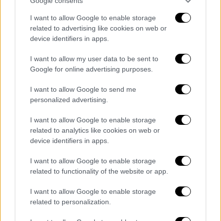
πρώτη φορά Βουλευτής, όντας μάλιστα ο
Google consents
μοναδικός Βουλευτής της Νέας
I want to allow Google to enable storage
Δημοκρατίας στην περιφέρεια Ιονίων
related to advertising like cookies on web or
Νήσων.
device identifiers in apps.
I want to allow my user data to be sent to
Το 2016 ανακηρύσσεται τακτικό μέλος της
Google for online advertising purposes.
Αεροπορικής Ακαδημίας Ελλάδος.
I want to allow Google to send me
Την περίοδο 2016 – 2019 ήταν Αναπληρωτής
personalized advertising.
Γενικός Γραμματέας της Κοινοβουλευτικής
Ομάδας.
I want to allow Google to enable storage
related to analytics like cookies on web or
Συμμετείχε ως μέλος στη:
device identifiers in apps.
Διαρκή Επιτροπή Μορφωτικών Υποθέσεων
I want to allow Google to enable storage
related to functionality of the website or app.
Διαρκή Επιτροπή Εθνικής Άμυνας και
I want to allow Google to enable storage
Εξωτερικών Υποθέσεων
related to personalization.
Ειδική Μόνιμη Επιτροπή Οδικής Ασφάλειας