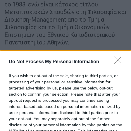
το 1983, ενώ είναι κάτοχος τίτλου
Μεταπτυχιακών Σπουδών στη Φιλοσοφία και
Διοίκηση-Management από το Τμήμα
Φιλοσοφίας και το Τμήμα Οικονομικών
Επιστημών του Εθνικού Καποδιστριακού
Πανεπιστημίου Αθηνών.
Από το 1983 έως και το 2006 υπηρέτησε από
θέσεις ευθύνης στην Πολεμική Αεροπορία
Do Not Process My Personal Information
και αποστρατεύτηκε ως αξιωματικός.
If you wish to opt-out of the sale, sharing to third parties, or
Το 1987 δημιούργησε την επιχείρηση
processing of your personal or sensitive information for
targeted advertising by us, please use the below opt-out
«Εμπόριο Ποτών Καββαδάς». Την περίοδο
section to confirm your selection. Please note that after your
2006 – 2010 διετέλεσε πρόεδρος της
opt-out request is processed you may continue seeing
ομάδας μπάσκετ ανδρών «Δόξα Λευκάδας»,
interest-based ads based on personal information utilized by
επιτυγχάνοντας, μαζί με τους συνεργάτες
us or personal information disclosed to third parties prior to
του, την άνοδό της στην Α2 Εθνική. Το 2010,
your opt-out. You may separately opt-out of the further
disclosure of your personal information by third parties on the
στην πρώτη του υποψηφιότητα σε