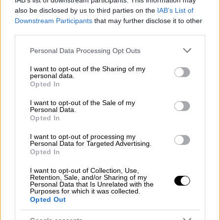
IAB’s list of downstream participants. This information may
δημοτικές εκλογές, εξελέγη πρώτος
also be disclosed by us to third parties on the
IAB’s List of
δημοτικός σύμβουλος από τον συνδυασμό
Downstream Participants
that may further disclose it to other
των «Ενεργών Πολιτών».
third parties.
Please note that this website/app uses one or more Google
Personal Data Processing Opt Outs
Κατά τα έτη 2011 – 2014 διετέλεσε
services and may gather and store information including but
Αντιπρόεδρος του Δημοτικού Συμβουλίου
not limited to your visit or usage behaviour. You may click to
I want to opt-out of the Sharing of my
personal data.
Λευκάδας. Από το 2013 έως και το 2021
grant or deny consent to Google and its third-party tags to
Opted In
κατείχε την θέση του Αντιπρόεδρου της
use your data for below specified purposes in below Google
consent section.
Ένωσης Ποδοσφαιρικών Σωματείων
I want to opt-out of the Sale of my
Personal Data.
Πρέβεζας-Λευκάδας.
Opted In
Το 2014 στις δημοτικές εκλογές,
I want to opt-out of processing my
Personal Data for Targeted Advertising.
επανεκλέγεται πρώτος σε ψήφους από
Opted In
όλους τους συνδυασμούς και τον Ιανουάριος
I want to opt-out of Collection, Use,
2015 θέτει για πρώτη φορά υποψηφιότητα
Retention, Sale, and/or Sharing of my
Personal Data that Is Unrelated with the
στις Εθνικές Εκλογές.
Purposes for which it was collected.
Opted Out
Τον Σεπτέμβριο του 2015 εκλέγεται για