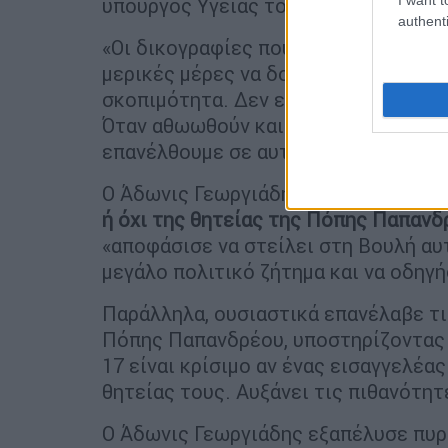
υπουργός Υγείας τόνισε:
authenti
«Οι δικογραφίες που έχουν έρθει στη
μερικές μέρες να δούμε ποια θα είναι
σκοπιμότητα. Δεν είναι άσχετη η κυ
Όταν αθωωθούν και οι 11, γιατί αυτό 
επανέλθουμε σε αυτή την ιστορία και
Ο Άδωνις Γεωργιάδης είπε ότι ο
Άρει
ή όχι της θητείας της Πόπης Παπανδ
«αποφάσισε να στείλει στη Βουλή αυ
μεγάλο πολιτικό ζήτημα και να οδηγ
Παράλληλα, ουσιαστικά επανέλαβε τι
Πόπης Παπανδρέου, υποστηρίζοντας 
17 είναι κρίσιμο αν ένας εισαγγελέα
θητείας τους. Αυξάνει τις πιθανότητ
Ο Άδωνις Γεωργιάδης εξαπέλυσε πυρ