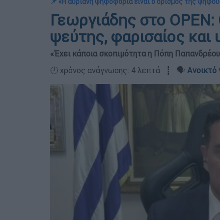
📌 «Η αυριανή ψηφοφορία είναι ο ορισμός της ψήφου
Γεωργιάδης στο OPEN: 
ψεύτης, φαρισαίος και 
«Έχει κάποια σκοπιμότητα η Πόπη Παπανδρέου,
🕛 χρόνος ανάγνωσης: 4 λεπτά ┋ 🗣️
Ανοικτό 