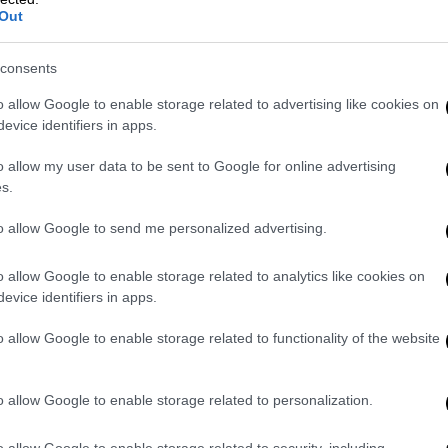
Out
consents
video
o allow Google to enable storage related to advertising like cookies on
evice identifiers in apps.
o allow my user data to be sent to Google for online advertising
s.
to allow Google to send me personalized advertising.
o allow Google to enable storage related to analytics like cookies on
evice identifiers in apps.
απανδρέου, αστείες οι
o allow Google to enable storage related to functionality of the website
ν 13 βουλευτών της ΝΔ και τη διαδικασία
o allow Google to enable storage related to personalization.
ιηθεί αύριο, Τετάρτη (22/4) στη Βουλή, ο
o allow Google to enable storage related to security, including