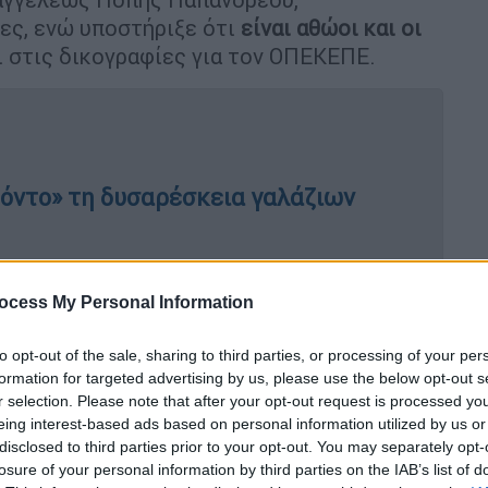
ες, ενώ υποστήριξε ότι
είναι αθώοι και οι
 στις δικογραφίες για τον ΟΠΕΚΕΠΕ.
όντο» τη δυσαρέσκεια γαλάζιων
ocess My Personal Information
γίνει κυβέρνηση θα ψάξει όλα τα σκάνδαλα
to opt-out of the sale, sharing to third parties, or processing of your per
υς κλείσει φυλακή. Την Πέμπτη τα είπε
formation for targeted advertising by us, please use the below opt-out s
είδα σε ένα συνέδριο των Ευρωπαίων
r selection. Please note that after your opt-out request is processed y
 Σάντσεθ να βγει μία selfie. Αυτός ο
eing interest-based ads based on personal information utilized by us or
, δεν έχει μάθει ότι στη
γυναίκα του κυρίου
disclosed to third parties prior to your opt-out. You may separately opt-
ιτη επιρροή στη Δικαιοσύνη σε βαθμό
losure of your personal information by third parties on the IAB’s list of