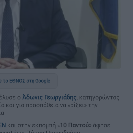
 το ΕΘΝΟΣ στη Google
έλυσε ο
Άδωνις Γεωργιάδης
, κατηγορώντας
 και για προσπάθεια να «ρίξει» την
α.
EN
και στην εκπομπή «
10 Παντού
» άφησε
σαγγελέως Πόπης Παπανδρέου,