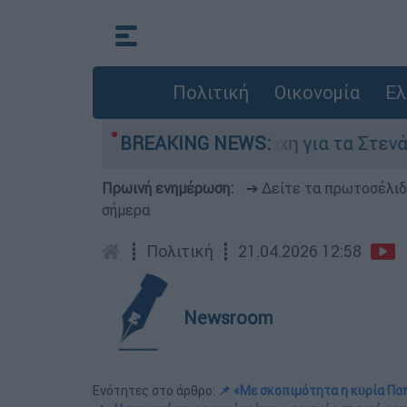
Πολιτική
Οικονομία
Ελ
υγούστου
BREAKING NEWS:
Η μάχη για τα Στενά του Ορμούζ
Πρωινή ενημέρωση:
➔ Δείτε τα πρωτοσέλι
σήμερα
┋
Πολιτική
┋
21.04.2026 12:58
Newsroom
Ενότητες στο άρθρο:
📌 «Με σκοπιμότητα η κυρία Πα