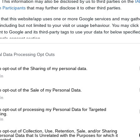
. This information may also be disclosed by us to third parties on the
IA
έχουν συλλάβει υπουργό του Σάντσεθ με
Participants
that may further disclose it to other third parties.
ομάδα; Δεν ξέρει ότι Ευρωπαίοι
 that this website/app uses one or more Google services and may gath
υ;» ανέφερε χαρακτηριστικά ο Άδωνις
including but not limited to your visit or usage behaviour. You may click 
 to Google and its third-party tags to use your data for below specifi
ogle consent section.
η υποδίκων για τον κύριο Ανδρουλάκη ενώ
ρίες;
Πρέπει να σέβεται το τεκμήριο
l Data Processing Opt Outs
ουλάκης είναι ένας ψεύτης, φαρισαίος,
 σκανδαλοθηρία όχι γιατί θέλει να
o opt-out of the Sharing of my personal data.
πλώς θέλει να ρίξει τον Μητσοτάκη. Η
In
τις δημοσκοπήσεις, είναι αυτό. Αν είσαι
 τον κύριο Σάντσεθ».
o opt-out of the Sale of my Personal Data.
In
to opt-out of processing my Personal Data for Targeted
ing.
In
o opt-out of Collection, Use, Retention, Sale, and/or Sharing
ersonal Data that Is Unrelated with the Purposes for which it
lected.