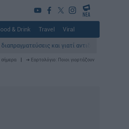
ood & Drink
Travel
Viral
εύσεις και γιατί αντιδρούν οι ΗΠΑ
Κυνήγι
 σήμερα
|
➔ Εορτολόγιο: Ποιοι γιορτάζουν