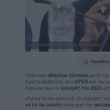
(ΣΩΤΗΡΗΣ ΔΗΜΗΤΡΟΠΟΥΛΟΣ / EUROKINISSI)
Προσθέστε
Πολιτική
«θύελλα» ξέσπασε
μετά την
Κώστα Αρβανίτη, στο
OPEN
και την 
δήλωσε πως οι
εκλογές του 2023
«ήτ
«Για να το πω ανοιχτά. Οι εκλογές τ
να το πει κανείς
ούτε από την
αντιπο