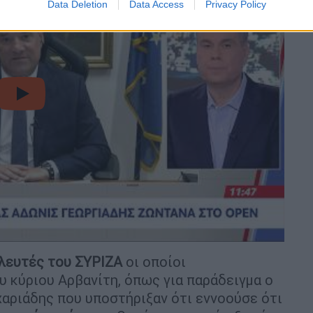
Data Deletion
Data Access
Privacy Policy
video
λευτές του ΣΥΡΙΖΑ
οι οποίοι
 κύριου Αρβανίτη, όπως για παράδειγμα ο
αριάδης που υποστήριξαν ότι εννοούσε ότι