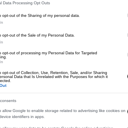
l Data Processing Opt Outs
o opt-out of the Sharing of my personal data.
ν αλλαγή των εκλογικών αποτελεσμάτων
σε
In
 Μακεδονία, υποστηρίζοντας ότι υπήρξε
o opt-out of the Sale of my Personal Data.
μης. Όπως είπε, οι
σχετικές επισημάνσεις
In
to opt-out of processing my Personal Data for Targeted
ing.
In
o opt-out of Collection, Use, Retention, Sale, and/or Sharing
ersonal Data that Is Unrelated with the Purposes for which it
lected.
Out
consents
o allow Google to enable storage related to advertising like cookies on
video
evice identifiers in apps.