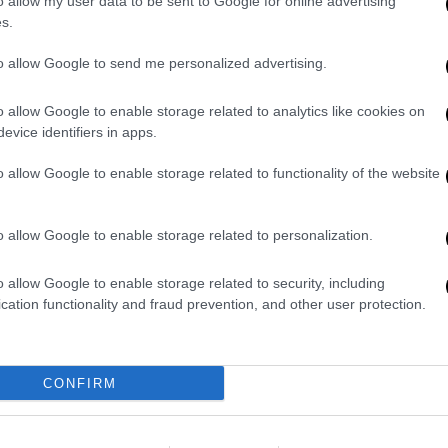
o allow my user data to be sent to Google for online advertising
s.
to allow Google to send me personalized advertising.
o allow Google to enable storage related to analytics like cookies on
evice identifiers in apps.
o allow Google to enable storage related to functionality of the website
σεις του
ις δηλώσεις
του Κώστα Αρβανίτη για τις
o allow Google to enable storage related to personalization.
 ήρθε από τη
Νέα Δημοκρατία
και τον
Άδωνι
o allow Google to enable storage related to security, including
»
στο
OPEN
. «Δεν μπορεί να δημιουργεί
cation functionality and fraud prevention, and other user protection.
ίτης. Μην του δίνουμε μεγαλύτερο μπόι
της
είπε μια ανοησία
», δήλωσε μεταξύ άλλων.
CONFIRM