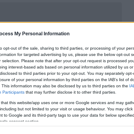
τους αποφάσισαν οι καταδικασθέντες
ocess My Personal Information
to opt-out of the sale, sharing to third parties, or processing of your per
formation for targeted advertising by us, please use the below opt-out s
r selection. Please note that after your opt-out request is processed y
 Τι άλλο πρέπει να συμβεί για να
eing interest-based ads based on personal information utilized by us or
 ο Μητσοτάκης;
disclosed to third parties prior to your opt-out. You may separately opt-
losure of your personal information by third parties on the IAB’s list of
. This information may also be disclosed by us to third parties on the
IA
Participants
that may further disclose it to other third parties.
ευτής ανέφερε: «Αυτό που κάνει σήμερα το
 that this website/app uses one or more Google services and may gath
τερικός εχθρός
- τόσα χρόνια ήταν ο ΣΥΡΙΖΑ
including but not limited to your visit or usage behaviour. You may click 
 to Google and its third-party tags to use your data for below specifi
 εχθρός
- ποιοι είναι αυτοί οι εχθροί της
ogle consent section.
 που παρακολουθούν και διανέμουν και
τούς,
διαμορφώνοντας πολιτικές συνθήκες