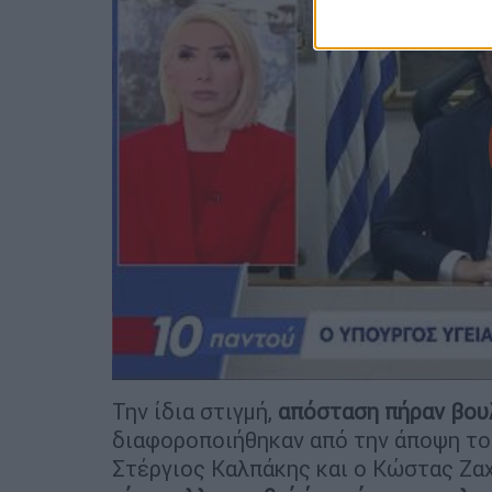
Την ίδια στιγμή,
απόσταση πήραν βου
διαφοροποιήθηκαν από την άποψη του
Στέργιος Καλπάκης και ο Κώστας Ζαχ