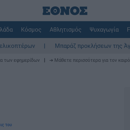
λάδα
Κόσμος
Αθλητισμός
Ψυχαγωγία
F
Μπαράζ προκλήσεων της Άγκυρας στο Αιγα
δα των εφημερίδων
|
➔ Μάθετε περισσότερα για τον καιρό
ις του