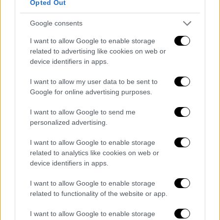
Opted Out
— Greece in Lebanon
(@GreeceinLebanon)
April 21, 2026
Google consents
I want to allow Google to enable storage
Η ελληνική συνδρομή διαρθρώνεται σε τρεις
related to advertising like cookies on web or
κεντρικούς άξονες:
device identifiers in apps.
1. Οικονομική ενίσχυση μέσω ΟΗΕ. Η Ελλάδα
I want to allow my user data to be sent to
διέθεσε το ποσό των 300.000 ευρώ ως
Google for online advertising purposes.
έκτακτη οικονομική συνεισφορά στο
I want to allow Google to send me
Ανθρωπιστικό Ταμείο για τον Λίβανο του
personalized advertising.
Γραφείου Συντονισμού Ανθρωπιστικών
Υποθέσεων των Ηνωμένων Εθνών (OCHA). Η
I want to allow Google to enable storage
related to analytics like cookies on web or
κίνηση αυτή διασφαλίζει την άμεση
device identifiers in apps.
χρηματοδότηση των δράσεων πεδίου για την
ανακούφιση των πληγέντων.
I want to allow Google to enable storage
related to functionality of the website or app.
2. Ενίσχυση του τομέα υγείας του Λιβάνου.
Σε στενή συνεργασία με τον Παγκόσμιο
I want to allow Google to enable storage