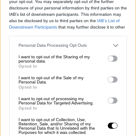
your opt-out. You may separately opt-out of the further
ανθρωπιστική κρίση και στην έκκληση (Flash
disclosure of your personal information by third parties on the
Appeal) του Γενικού Γραμματέα των
IAB’s list of downstream participants. This information may
Ηνωμένων Εθνών, η Ελλάδα ολοκληρώνει
also be disclosed by us to third parties on the
IAB’s List of
Downstream Participants
that may further disclose it to other
έναν πρώτο κύκλο ανθρωπιστικής και
third parties.
αναπτυξιακής αρωγής, μέσω της Hellenic Aid
του Υπουργείου Εξωτερικών.
Please note that this website/app uses one or more Google
Personal Data Processing Opt Outs
services and may gather and store information including but
not limited to your visit or usage behaviour. You may click to
I want to opt-out of the Sharing of my
🇬🇷 is completing the first phase of
personal data.
grant or deny consent to Google and its third-party tags to
its humanitarian assistance to
Opted In
use your data for below specified purposes in below Google
Lebanon 🇱🇧.
consent section.
I want to opt-out of the Sale of my
Consistent with its role as a pillar of
Personal Data.
Opted In
stability in the Eastern
Mediterranean, Greece stands firmly
I want to opt-out of processing my
Personal Data for Targeted Advertising.
alongside the Lebanese Government
Opted In
and people, responding to the UN
I want to opt-out of Collection, Use,
Flash Appeal with concrete…
Retention, Sale, and/or Sharing of my
pic.twitter.com/bxMwREKblf
Personal Data that Is Unrelated with the
Purposes for which it was collected.