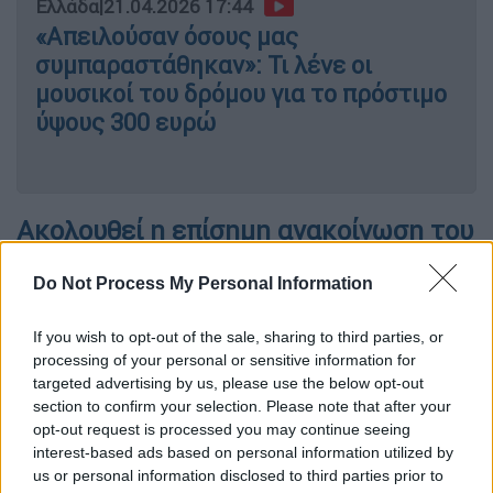
Ελλάδα
|
21.04.2026 17:44
«Απειλούσαν όσους μας
συμπαραστάθηκαν»: Τι λένε οι
μουσικοί του δρόμου για το πρόστιμο
ύψους 300 ευρώ
Ακολουθεί η επίσημη ανακοίνωση του
ΥΠΕΞ
Do Not Process My Personal Information
«Η Ελλάδα, παραμένοντας συνεπής στον
ρόλο της ως πυλώνας σταθερότητας και
If you wish to opt-out of the sale, sharing to third parties, or
processing of your personal or sensitive information for
αλληλεγγύης στην Ανατολική Μεσόγειο,
targeted advertising by us, please use the below opt-out
δηλώνει την έμπρακτη στήριξή της προς την
section to confirm your selection. Please note that after your
Κυβέρνηση και τον φίλο λαό του Λιβάνου.
opt-out request is processed you may continue seeing
interest-based ads based on personal information utilized by
us or personal information disclosed to third parties prior to
Ανταποκρινόμενη άμεσα στην παρούσα