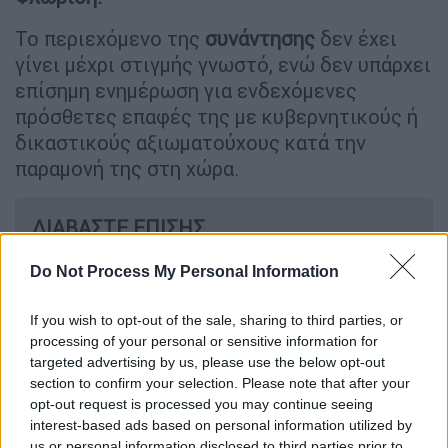
Το περιεχόμενο της
συνάντησης
δεν έχει
γίνει μέχρι στιγμής γνωστό, ενώ δεν υπάρχει
επίσημη ενημέρωση για ενδεχόμενες
πρόσθετες επαφές της με κυβερνητικούς ή
δικαστικούς αξιωματούχους κατά την
παραμονή της στη χώρα.
ΔΙΑΒΑΣΤΕ ΕΠΙΣΗΣ
Πολιτική
|
21.04.2026 09:36
Do Not Process My Personal Information
Αθήνα κατά Βρυξελλών: Οι
αποκαλύψεις για τον ΟΠΕΚΕΠΕ
If you wish to opt-out of the sale, sharing to third parties, or
processing of your personal or sensitive information for
οδηγούν το Μαξίμου σε σύγκρουση με
targeted advertising by us, please use the below opt-out
την ΕΕ
section to confirm your selection. Please note that after your
opt-out request is processed you may continue seeing
interest-based ads based on personal information utilized by
us or personal information disclosed to third parties prior to