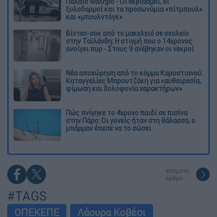
Παλαιό Φάληρο - Οι εκβιασμοί, οι
ξυλοδαρμοί και τα προσωνύμια «πίτμπουλ»
και «μπουλντόγκ»
Βίντεο-σοκ από το μακελειό σε σχολείο
στην Ταϊλάνδη: Η στιγμή που ο 14χρονος
ανοίγει πυρ - Στους 9 ανέβηκαν οι νεκροί
Νέα αποχώρηση από το κόμμα Καρυστιανού:
Καταγγελίες Μπρουτζάκη για «αυθαιρεσία,
φίμωση και δολοφονία χαρακτήρων»
Πώς πνίγηκε το 4χρονο παιδί σε πισίνα
στην Πάρο: Οι γονείς ήταν στη θάλασσα, ο
μπάρμαν έπεσε να το σώσει
επόμενο
άρθρο
#TAGS
ΟΠΕΚΕΠΕ
Λάουρα Κοβέσι