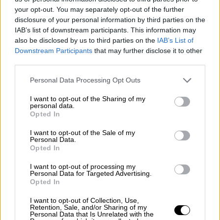
your opt-out. You may separately opt-out of the further
Η κρίσιμη παρέμβασή της από του
disclosure of your personal information by third parties on the
Δελφούς
IAB’s list of downstream participants. This information may
also be disclosed by us to third parties on the
IAB’s List of
Η άφιξή της γίνεται σε μια περίοδο όπου
Downstream Participants
that may further disclose it to other
στελέχη της κυβέρνησης αμφισβητούν
third parties.
ευθέως την Ευρωπαϊκή Εισαγγελία και της
Please note that this website/app uses one or more Google
Personal Data Processing Opt Outs
καταλογίζουν έως και πολιτικές
services and may gather and store information including but
σκοπιμότητες για τον τρόπο που χειρίζεται
not limited to your visit or usage behaviour. You may click to
I want to opt-out of the Sharing of my
personal data.
grant or deny consent to Google and its third-party tags to
τις δικογραφίες για το σκάνδαλο του
Opted In
use your data for below specified purposes in below Google
ΟΠΕΚΕΠΕ. Επίσης, σήμερα συζητείται η άρση
consent section.
I want to opt-out of the Sale of my
των ασυλιών 13 βουλευτών της
ΝΔ
που
Personal Data.
Opted In
είναι στις δικογραφίες για τον
ΟΠΕΚΕΠΕ
.
Επιπλέον, η άφιξη Κοβέσι στην Ελλάδα
I want to opt-out of processing my
Personal Data for Targeted Advertising.
συμπίπτει και με τη συζήτηση που έχει
Opted In
ξεκινήσει για την παράταση της απόσπασης
των τριών εντεταλμένων Ευρωπαίων
I want to opt-out of Collection, Use,
Retention, Sale, and/or Sharing of my
εισαγγελέων από το Ανώτατο Δικαστικό
Personal Data that Is Unrelated with the