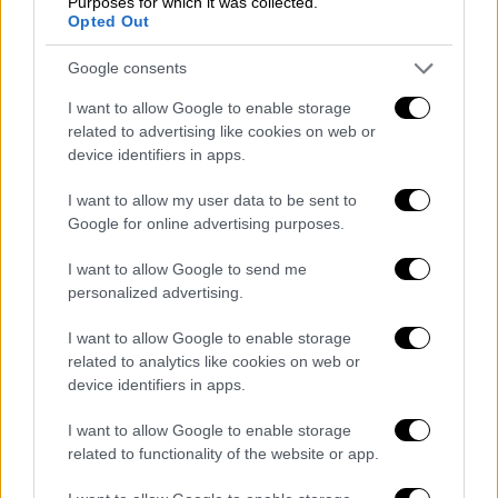
Purposes for which it was collected.
Συμβούλιο του Αρείου Πάγου, απόφαση που
Opted Out
αναμένεται εντός του Μαΐου που ξεκινούν οι
σχετικές διαδικασίες.
Google consents
I want to allow Google to enable storage
Την Πέμπτη 23 Απριλίου, η κ.
Κοβέσι
θα
related to advertising like cookies on web or
συμμετάσχει στις εργασίες του Οικονομικού
device identifiers in apps.
Φόρουμ των Δελφών, λαμβάνοντας μέρος σε
I want to allow my user data to be sent to
πάνελ με τίτλο «The Shock of the New» («Το
Google for online advertising purposes.
Σοκ του Νέου»).
I want to allow Google to send me
Τα βλέμματα είναι στραμμένα στην αυριανή
personalized advertising.
τοποθέτησή της που κατά πληροφορίες θα
δώσει θεσμικές απαντήσεις για όλα τα
I want to allow Google to enable storage
related to analytics like cookies on web or
θέματα που αφορούν την ευρωπαϊκή
device identifiers in apps.
εισαγγελία και τους Έλληνες εισαγγελείς,
το
έργο των οποίων μάλιστα είχε εξάρει και
I want to allow Google to enable storage
στη διάρκεια της προηγούμενης επίσκεψης
related to functionality of the website or app.
της.