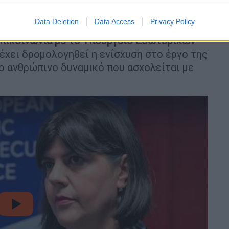
ι ως έμψυχο υλικό που πρέπει να
Data Deletion
Data Access
Privacy Policy
επικοινωνία με το Υπουργείο Εσωτερικών
 έχει δρομολογηθεί η ενίσχυση στο έργο της
ο ανθρώπινο δυναμικό που ασχολείται με
video