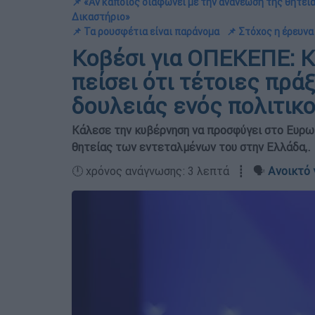
📌 «Αν κάποιος διαφωνεί με την ανανέωση της θητεί
Δικαστήριο»
📌 Τα ρουσφέτια είναι παράνομα
📌 Στόχος η έρευν
Κοβέσι για ΟΠΕΚΕΠΕ: Κ
πείσει ότι τέτοιες πρά
δουλειάς ενός πολιτικ
Κάλεσε την κυβέρνηση να προσφύγει στο Ευρω
θητείας των εντεταλμένων του στην Ελλάδα,.
🕛 χρόνος ανάγνωσης: 3 λεπτά ┋ 🗣️
Ανοικτό 