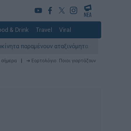
od & Drink
Travel
Viral
μένουν αταξινόμητα - Λύση αναζητά το υπουργεί
 σήμερα
|
➔ Εορτολόγιο: Ποιοι γιορτάζουν