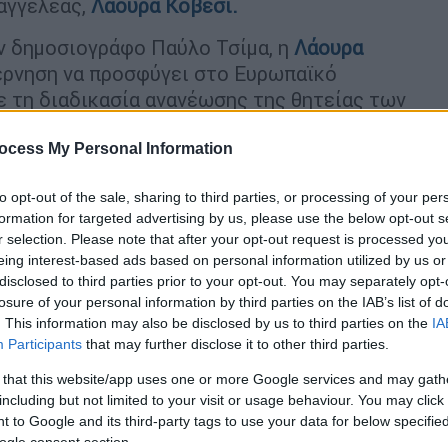
αγγελέας,
Λάουρα Κοβέσι.
ν δημοσιογράφο Παύλο Τσίμα, η
Λάουρα
έρνηση να προσφύγει στο Ευρωπαϊκό
ε τη διαδικασία ανανέωσης της θητείας των
ων,
ocess My Personal Information
ην ανανέωση της θητείας των
πάρχει το Ευρωπαϊκό
to opt-out of the sale, sharing to third parties, or processing of your per
formation for targeted advertising by us, please use the below opt-out s
r selection. Please note that after your opt-out request is processed y
eing interest-based ads based on personal information utilized by us or
ική ερμηνεία [για τη διαδικασία], υπάρχει
disclosed to third parties prior to your opt-out. You may separately opt-
αστήριο που εδρεύει στο Λουξεμβούργο
losure of your personal information by third parties on the IAB’s list of
. This information may also be disclosed by us to third parties on the
IA
υτή τη διαφωνία
». Εκτίμησε, βέβαια, πως
Participants
that may further disclose it to other third parties.
το Ευρωπαϊκό Δικαστήριο» καθώς ο «νόμος
ίπε,
 that this website/app uses one or more Google services and may gath
including but not limited to your visit or usage behaviour. You may click 
ση» εξήγησε η επικεφαλής της ευρωπαϊκής
 to Google and its third-party tags to use your data for below specifi
ogle consent section.