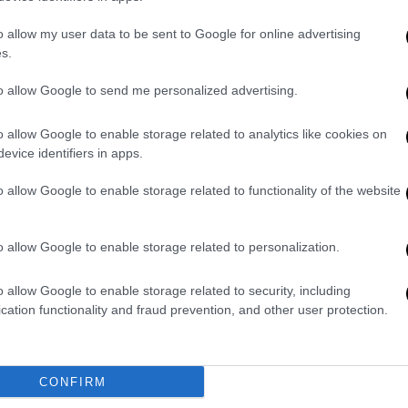
o allow my user data to be sent to Google for online advertising
s.
κατάχρηση εξουσίας και η απάτη αποτελούν
ελληνικής νομοθεσίας, στέλνοντας μήνυμα
to allow Google to send me personalized advertising.
φανίσει τις εξυπηρετήσεις ψηφοφόρων και
«
Κανείς δεν μπορεί να με πείσει ότι
o allow Google to enable storage related to analytics like cookies on
ς δουλειάς ενός πολιτικού
», πρόσθεσε.
evice identifiers in apps.
ς σύμφωνα με την ελληνική νομοθεσία «αν
o allow Google to enable storage related to functionality of the website
, επιστρέφει τα χρήματα και μένει
».
o allow Google to enable storage related to personalization.
ρωθεί γρήγορα
o allow Google to enable storage related to security, including
cation functionality and fraud prevention, and other user protection.
σε όσα είπε για το ότι πρέπει να
 χαρακτηριστικά για τον ΟΠΕΚΕΠΕ, ενώ
υνα να ολοκληρωθεί
το ταχύτερο δυνατό
,
CONFIRM
μπόδια: «Είμαστε άνθρωποι, έχουμε μόνο