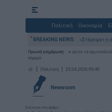
Πολιτική
Οικονομία
Ε
μια στο Αιγαίο
BREAKING NEWS:
«Στέρεψε» η αγορά από πι
Πρωινή ενημέρωση:
➔ Δείτε τα πρωτοσέλι
σήμερα
┋
Πολιτική
┋
23.04.2026 09:40
Newsroom
Ενότητες στο άρθρο: