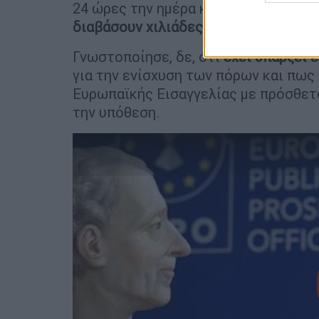
24 ώρες την ημέρα και
τρεις άνθρωπο
διαβάσουν χιλιάδες έγγραφα
».
Γνωστοποίησε, δε, ότι
έχει υπάρξει 
για την ενίσχυση των πόρων και πως
Ευρωπαϊκής Εισαγγελίας με πρόσθετ
την υπόθεση.