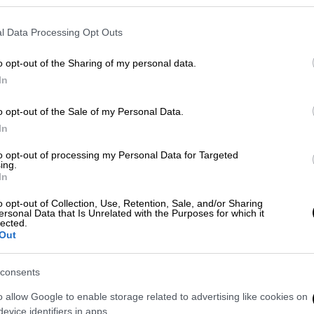
ωπαϊκής Εισαγγελίας (EPPO) προτείνει στο
ίζεις έναν εισαγγελέα. Είναι ακριβώς αυτό
l Data Processing Opt Outs
φους. Μετά από πέντε χρόνια, ο
στην Ευρωπαϊκή Εισαγγελία, αν έχει κάνει
o opt-out of the Sharing of my personal data.
εώνει τον διορισμό
. Ανανεώσαμε την
In
ας και σε άλλους 100 σε 22 χώρες και
 εμάς
η διαδικασία ειναι πεντακάθαρη
».
o opt-out of the Sale of my Personal Data.
In
α αντιπαράθεση, πρόσθεσε. Προκάλεσε, δε,
to opt-out of processing my Personal Data for Targeted
καστήριο «εάν κάποιος πιστεύει ότι το
ing.
«
Ποιός έχει συμφέρον να μην ανανεωθούν οι
In
α.
o opt-out of Collection, Use, Retention, Sale, and/or Sharing
ersonal Data that Is Unrelated with the Purposes for which it
μα
lected.
Out
οσπάθεια να φύγουμε από την ουσία» του
consents
ίπε η Ευρωπαία Εισαγγελέας, και πρόσθεσε:
 της διαφθοράς», κάνοντας λόγο για
o allow Google to enable storage related to advertising like cookies on
» που χαρακτηρίζουν το σκάνδαλο του
evice identifiers in apps.