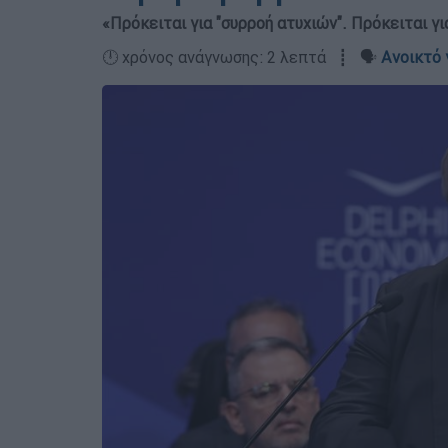
«Πρόκειται για "συρροή ατυχιών". Πρόκειται γ
🕛 χρόνος ανάγνωσης: 2 λεπτά ┋ 🗣️
Ανοικτό 