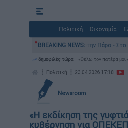
Πολιτική
Οικονομία
Ε
ν θάνατο του 4χρονου στην Πάρο - Στο «μικροσκ
BREAKING NEWS:
δημοφιλές τώρα:
«Θέλω τον πατέρα μου»:
┋
Πολιτική
┋
23.04.2026 17:18
Newsroom
«Η εκδίκηση της γυφτιά
κυβέρνηση για ΟΠΕΚΕΠ