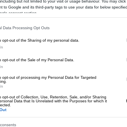
including but not limited to your visit or usage behaviour. You may click 
 to Google and its third-party tags to use your data for below specifi
ogle consent section.
οκλήσεις έχουμε όλη την ώρα» -
l Data Processing Opt Outs
o opt-out of the Sharing of my personal data.
In
τρέψει το πολιτικό σύστημα σε
o opt-out of the Sale of my Personal Data.
In
to opt-out of processing my Personal Data for Targeted
ing.
λοπών
, ο Ευάγγελος Βενιζέλος είπε: «Οι
In
ρούμενοι, για να μην παρεξηγούμαι, για το
o opt-out of Collection, Use, Retention, Sale, and/or Sharing
 σκάνδαλο αυτό καθαυτό, μέσω της ΕΥΠ και
ersonal Data that Is Unrelated with the Purposes for which it
lected.
ύ για το οποίο έχουμε και την απόφαση
Out
και έχουμε και περαιτέρω έρευνα σε
υ, πολιτικά, ως πολιτική οντότητα, έπεσαν
consents