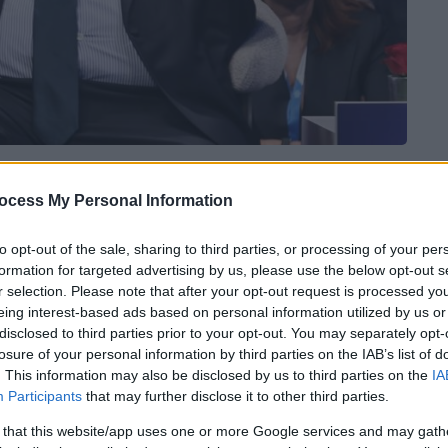
 το ΕΘΝΟΣ στη Google
ocess My Personal Information
 τα σκάνδαλα του
ΟΠΕΚΕΠΕ
και των
to opt-out of the sale, sharing to third parties, or processing of your per
Βενιζέλος
από το Φόρουμ των Δελφών.
formation for targeted advertising by us, please use the below opt-out s
r selection. Please note that after your opt-out request is processed y
κή αυτουργία σε απιστία ή σε απάτη εις
eing interest-based ads based on personal information utilized by us or
 ενωσιακών συμφερόντων,
μήπως υπάρχει
disclosed to third parties prior to your opt-out. You may separately opt-
losure of your personal information by third parties on the IAB’s list of
ού αυτουργού
που έχει ανεχθεί ή έχει
. This information may also be disclosed by us to third parties on the
IA
 διερωτήθηκε ο πρώην υπουργός.
Participants
that may further disclose it to other third parties.
 that this website/app uses one or more Google services and may gath