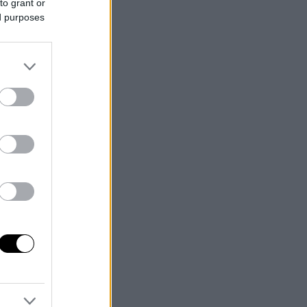
to grant or
ed purposes