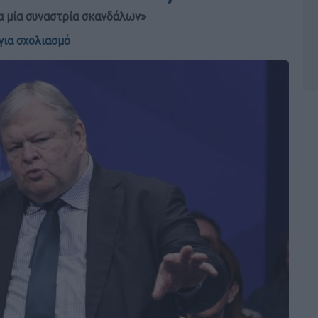
ια μία συναστρία σκανδάλων»
για σχολιασμό