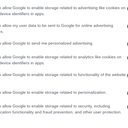
ών, δηλαδή είναι η
"εκδίκηση της γυφτιάς"
,
o allow Google to enable storage related to advertising like cookies on
εκλάπησαν εν τέλει οι υποκλέπτοντες,
evice identifiers in apps.
α πρόσωπα, αλλά μιλάω για την ίδια πολιτική
 έναν πιο, ας πούμε, τρυφερό όρο.
o allow my user data to be sent to Google for online advertising
s.
νησης κατά της
Λάουρα Κοβέσι
, ο πρώην
to allow Google to send me personalized advertising.
 ζήτημα προσδίδονται πολιτικοί όροι με
μιουργώντας την εντύπωση ότι αυτό συνιστά
o allow Google to enable storage related to analytics like cookies on
γο. «Πολιτικά η κυβέρνηση και οι
evice identifiers in apps.
ίθενται στην κ. Κοβέσι, δημιουργούν τις
ση απολύτως υποχρεωτική»
.
o allow Google to enable storage related to functionality of the website
o allow Google to enable storage related to personalization.
o allow Google to enable storage related to security, including
cation functionality and fraud prevention, and other user protection.