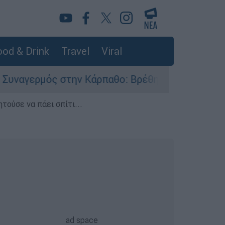
od & Drink
Travel
Viral
ς στην Κάρπαθο: Βρέθηκαν παλιά πυρομαχικά στ
τούσε να πάει σπίτι...