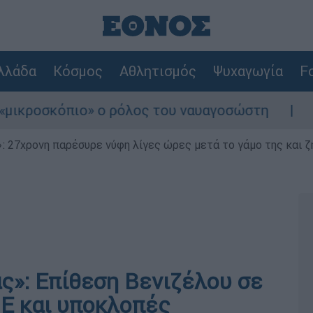
λλάδα
Κόσμος
Αθλητισμός
Ψυχαγωγία
Fo
όπιο» ο ρόλος του ναυαγοσώστη
Συναγερμό
 27χρονη παρέσυρε νύφη λίγες ώρες μετά το γάμο της και ζη
ς»: Επίθεση Βενιζέλου σε
Ε και υποκλοπές