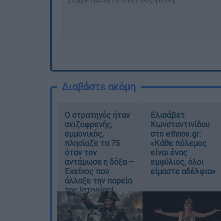
Διαβάστε ακόμη
O στρατηγός ήταν
Ελισάβετ
σχιζοφρενής,
Κωνσταντινίδου
εμμονικός,
στο ethnos.gr:
πλησίαζε τα 75
«Κάθε πόλεμος
όταν τον
είναι ένας
αντάμωσε η δόξα –
εμφύλιος, όλοι
Εκείνος που
είμαστε αδέλφια»
άλλαξε την πορεία
της Ιστορίας!