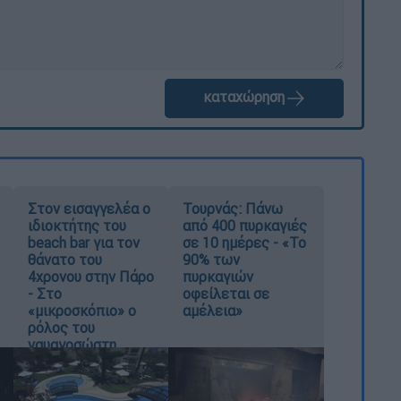
καταχώρηση
Στον εισαγγελέα ο
Τουρνάς: Πάνω
ιδιοκτήτης του
από 400 πυρκαγιές
beach bar για τον
σε 10 ημέρες - «Το
θάνατο του
90% των
4χρονου στην Πάρο
πυρκαγιών
- Στο
οφείλεται σε
«μικροσκόπιο» ο
αμέλεια»
ρόλος του
ναυαγοσώστη